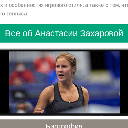
 и особенностях игрового стиля, а также о том, чт
го тенниса.
Все об Анастасии Захаровой
Биография