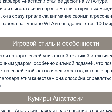
 карьере Анастасии стал её дебют на WTA-туре. П
ию и сыграла свои первые матчи на крупных межд
, она сразу привлекла внимание своими агрессив
я победа на турнире WTA и попадание в топ-100 м
.
Игровой стиль и особенности
ся на корте своей уникальной техникой и тактиче
очным ударом, особенно сильной подачей, что поз
стна своей стойкостью и решимостью, которые пр
агодаря этим качествам она способна справлятьс
т.
Кумиры Анастасии
смены, Анастасия находит вдохновение в своих ку