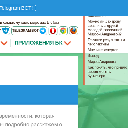
Что важно знать
Telegram BOT!
Все об Анастасии
Захаровой
Можно ли Захарову
 в самых лучших мировых БК без
сравнить с другой
молодой россиянкой
Y
TELEGRAM BOT
Миррой Андреевой?
Текущие результаты и
ПРИЛОЖЕНИЯ БК
перспективы
Мнения экспертов
Вывод
Мирра Андреева
Как понять, что пришло
время менять
букмекера
временности, которая
мы подробно расскажем о