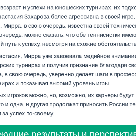
возраст и успехи на юношеских турнирах, их подх
настасия Захарова более агрессивна в своей игре
 Мирра, в свою очередь, известна своей техничес
ю очередь, можно сказать, что обе теннисистки име
й путь к успеху, несмотря на схожие обстоятельств
 Анастасия, Мирра уже завоевала медийное вниман
рских турнирах и получив признание благодаря с
, в свою очередь, уверенно делает шаги в профес
нирах и показывая высокий уровень игры.
х игроков можно, но, возможно, их карьеры будут
о и одна, и другая продолжат приносить России т
 за успех по-своему.
екущие результаты и перспекти