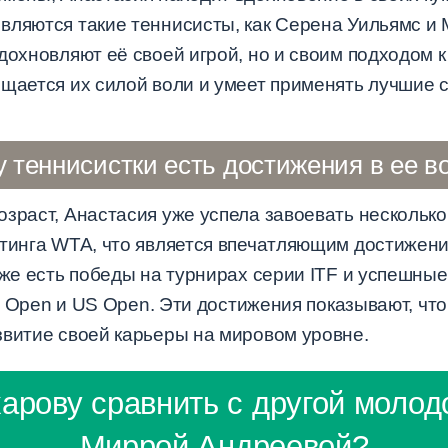
вляются такие теннисисты, как Серена Уильямс и
дохновляют её своей игрой, но и своим подходом 
щается их силой воли и умеет применять лучшие с
у теннисистки есть достижения в ее в
озраст, Анастасия уже успела завоевать несколько
йтинга WTA, что является впечатляющим достижени
кже есть победы на турнирах серии ITF и успешны
ian Open и US Open. Эти достижения показывают, чт
звитие своей карьеры на мировом уровне.
арову сравнить с другой молод
Миррой Андреевой?