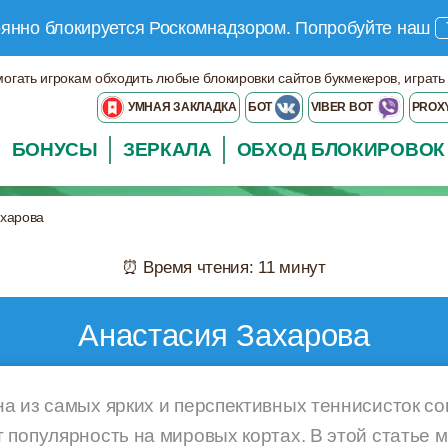
оянно блокируется Роскомнадзором.
Попробуйте наш
могать игрокам обходить любые блокировки сайтов букмекеров, играть
УМНАЯ ЗАКЛАДКА
БОТ
VIBER BOT
PROX
БОНУСЫ
ЗЕРКАЛА
ОБХОД БЛОКИРОВОК
ахарова
⏰ Время чтения: 11 минут
Анастасия Захарова
а из самых ярких и перспективных теннисисток со
 популярность на мировых кортах. В этой статье 