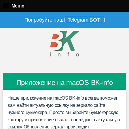
Меню
Меню
Попробуйте наш
Telegram BOT!
Приложение на macOS BK-info
Наше приложение на macOS BK-info всегда поможет
вам найти актуальную ссылку на зеркало сайта
нужного букмекера. Просто выбирайте букмекерскую
контору и приложение выдаст последнюю актуальную
ссылку. Обновление зеркал происходит