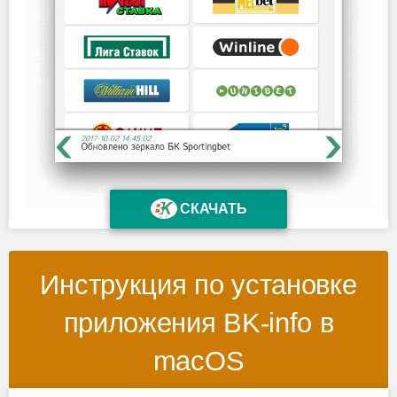
СКАЧАТЬ
Инструкция по установке
приложения BK-info в
macOS