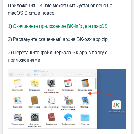
Приложения BK-info может быть установлено на
macOS Sierra и новее.
1)
Скачиваете приложение BK-info для macOS
2) Распакуйте скаченный архив BK-osx.app.zip
3) Перетащите файл Зеркала БК.app в папку с
приложениями