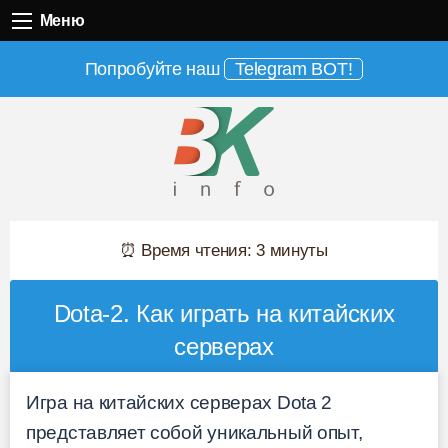
Меню
Меню
Попробуйте наш
Telegram BOT!
⏰ Время чтения: 3 минуты
Dota-2. Как играть на китайских
серверах
Игра на китайских серверах Dota 2
представляет собой уникальный опыт,