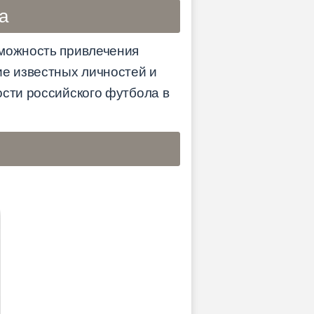
а
зможность привлечения
ие известных личностей и
ости российского футбола в