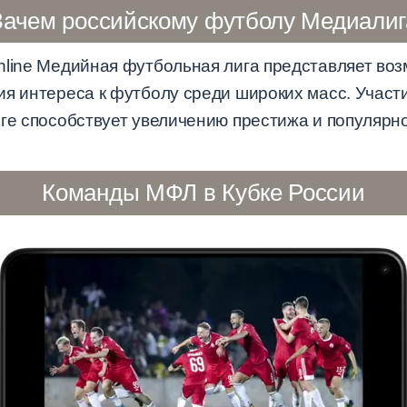
Зачем российскому футболу Медиалиг
nline Медийная футбольная лига представляет во
ия интереса к футболу среди широких масс. Участ
иге способствует увеличению престижа и популярн
Команды МФЛ в Кубке России