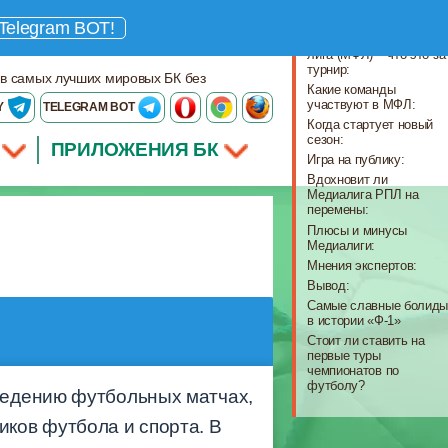
Что важно знать
Telegram BOT!
Медийная футбольная
лига (МФЛ) – что это за
турнир:
 в самых лучших мировых БК без
Какие команды
участвуют в МФЛ:
Y
TELEGRAM BOT
Когда стартует новый
сезон:
ПРИЛОЖЕНИЯ БК
Игра на публику:
Вдохновит ли
Медиалига РПЛ на
перемены:
Плюсы и минусы
Медиалиги:
Мнения экспертов:
Вывод:
Самые славные болид
в истории «Ф-1»
Стоит ли ставить на
первые туры
чемпионатов по
футболу?
ведению футбольных матчах,
ков футбола и спорта. В