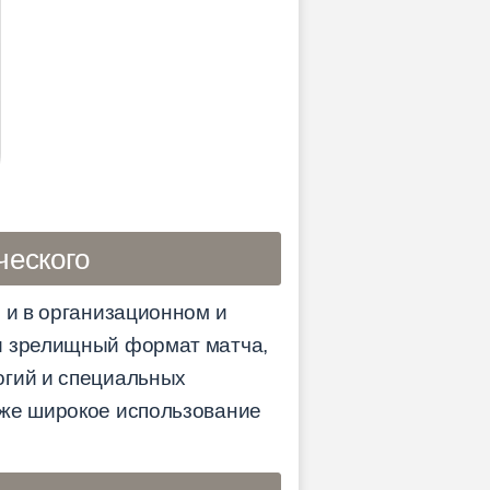
ческого
 и в организационном и
 и зрелищный формат матча,
огий и специальных
кже широкое использование