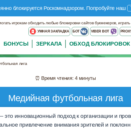
оянно блокируется Роскомнадзором.
Попробуйте наш
могать игрокам обходить любые блокировки сайтов букмекеров, играть
УМНАЯ ЗАКЛАДКА
БОТ
VIBER BOT
PROX
БОНУСЫ
ЗЕРКАЛА
ОБХОД БЛОКИРОВОК
тбольная лига
⏰ Время чтения: 4 минуты
Медийная футбольная лига
 это инновационный подход к организации и про
льное привлечение внимания зрителей и поклонни