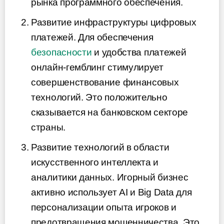
рынка программного обеспечения.
Развитие инфраструктуры цифровых
платежей. Для обеспечения
безопасности
и удобства платежей
онлайн-гемблинг стимулирует
совершенствование финансовых
технологий. Это положительно
сказывается на банковском секторе
страны.
Развитие технологий в области
искусственного интеллекта и
аналитики данных. Игорный бизнес
активно использует AI и Big Data для
персонализации опыта игроков и
предотвращения мошенничества. Это