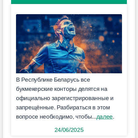
В Республике Беларусь все
букмекерские конторы делятся на
официально зарегистрированные и
запрещённые. Разбираться в этом
вопросе необходимо, чтобы...
далее
.
24/06/2025