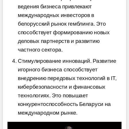
ведения бизнеса привлекают
международных инвесторов в
белорусский рынок гемблинга. Это
способствует формированию новых
деловых партнерств и развитию
частного сектора.
Стимулирование инноваций. Развитие
игорного бизнеса способствует
внедрению передовых технологий в IT,
кибербезопасности и финансовых
технологиях. Это повышает
конкурентоспособность Беларуси на
международном рынке.