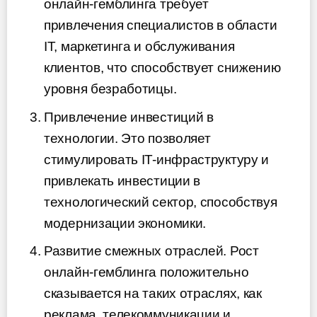
онлайн-гемблинга требует
привлечения специалистов в области
IT, маркетинга и обслуживания
клиентов, что способствует снижению
уровня безработицы.
Привлечение инвестиций в
технологии. Это позволяет
стимулировать IT-инфраструктуру и
привлекать инвестиции в
технологический сектор, способствуя
модернизации экономики.
Развитие смежных отраслей. Рост
онлайн-гемблинга положительно
сказывается на таких отраслях, как
реклама, телекоммуникации и