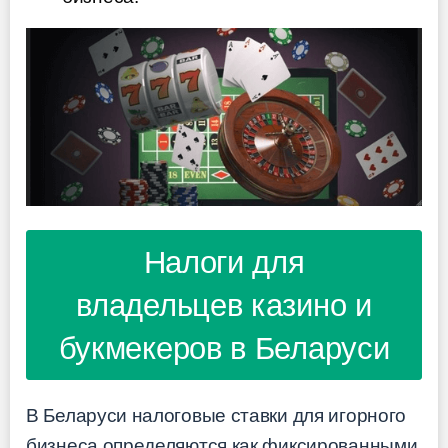
Налоги для
владельцев казино и
букмекеров в Беларуси
В Беларуси налоговые ставки для игорного
бизнеса определяются как фиксированными