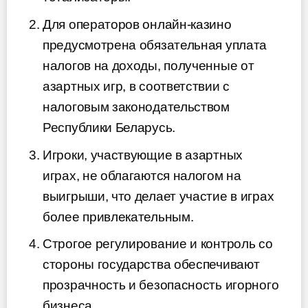
Для операторов онлайн-казино
предусмотрена обязательная уплата
налогов на доходы, полученные от
азартных игр, в соответствии с
налоговым законодательством
Республики Беларусь.
Игроки, участвующие в азартных
играх, не облагаются налогом на
выигрыши, что делает участие в играх
более привлекательным.
Строгое регулирование и контроль со
стороны государства обеспечивают
прозрачность и безопасность игорного
бизнеса.