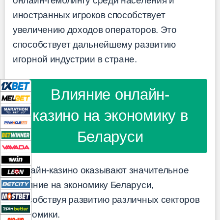
онлайн-гемблингу среди населения и
иностранных игроков способствует
увеличению доходов операторов. Это
способствует дальнейшему развитию
игорной индустрии в стране.
Влияние онлайн-
казино на экономику в
Беларуси
Онлайн-казино оказывают значительное
влияние на экономику Беларуси,
способствуя развитию различных секторов
экономики.