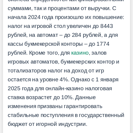
суммами, так и процентами от выручки. С
начала 2024 года произошло их повышение:
налог на игровой стол увеличен до 8443
рублей, на автомат – до 284 рублей, а для
кассы букмекерской конторы – до 1774
рублей. Кроме того, для
казино
, залов
игровых автоматов, букмекерских контор и
тотализаторов налог на доход от игр
остается на уровне 4%. Однако с 1 января
2025 года для онлайн-казино налоговая
ставка возрастет до 10%. Данные
изменения призваны гарантировать
стабильные поступления в государственный
бюджет от игорной индустрии.