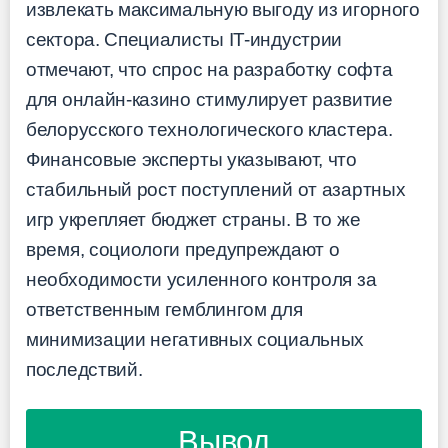
извлекать максимальную выгоду из игорного
сектора. Специалисты IT-индустрии
отмечают, что спрос на разработку софта
для онлайн-казино стимулирует развитие
белорусского технологического кластера.
Финансовые эксперты указывают, что
стабильный рост поступлений от азартных
игр укрепляет бюджет страны. В то же
время, социологи предупреждают о
необходимости усиленного контроля за
ответственным гемблингом для
минимизации негативных социальных
последствий.
Вывод