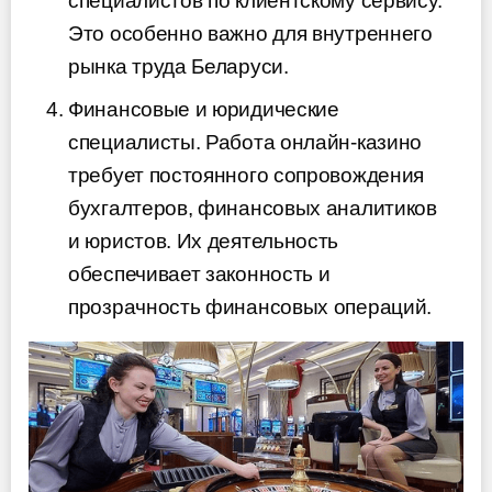
специалистов по клиентскому сервису.
Это особенно важно для внутреннего
рынка труда Беларуси.
Финансовые и юридические
специалисты. Работа онлайн-казино
требует постоянного сопровождения
бухгалтеров, финансовых аналитиков
и юристов. Их деятельность
обеспечивает законность и
прозрачность финансовых операций.