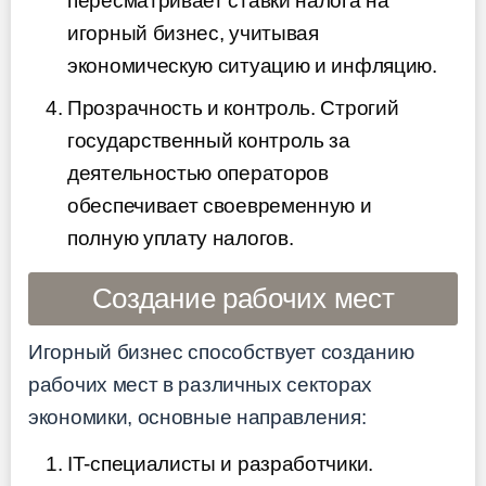
пересматривает ставки налога на
игорный бизнес, учитывая
экономическую ситуацию и инфляцию.
Прозрачность и контроль. Строгий
государственный контроль за
деятельностью операторов
обеспечивает своевременную и
полную уплату налогов.
Создание рабочих мест
Игорный бизнес способствует созданию
рабочих мест в различных секторах
экономики, основные направления:
IT-специалисты и разработчики.