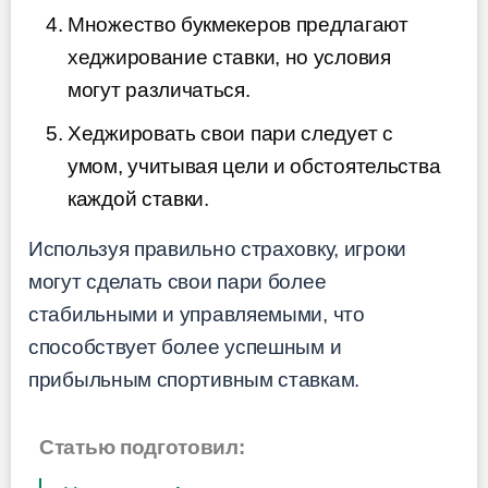
Множество букмекеров предлагают
хеджирование ставки, но условия
могут различаться.
Хеджировать свои пари следует с
умом, учитывая цели и обстоятельства
каждой ставки.
Используя правильно страховку, игроки
могут сделать свои пари более
стабильными и управляемыми, что
способствует более успешным и
прибыльным спортивным ставкам.
Статью подготовил: