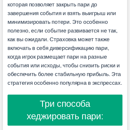
которая позволяет закрыть пари до
завершения события и взять выигрыш или
минимизировать потери. Это особенно
полезно, если событие развивается не так,
как вы ожидали. Страховка может также
включать в себя диверсификацию пари,
когда игрок размещает пари на разные
события или исходы, чтобы снизить риски и
обеспечить более стабильную прибыль. Эта
стратегия особенно популярна в экспрессах.
Три способа
хеджировать пари: