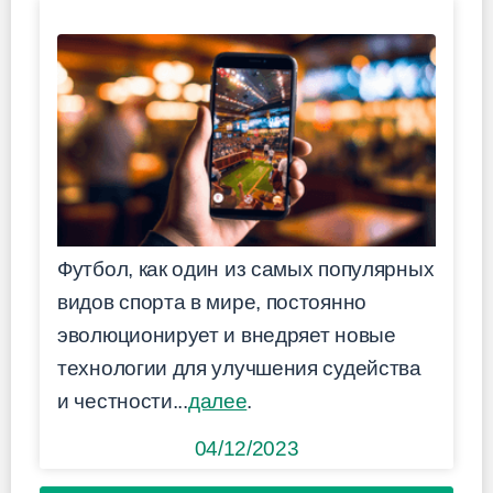
Футбол, как один из самых популярных
видов спорта в мире, постоянно
эволюционирует и внедряет новые
технологии для улучшения судейства
и честности...
далее
.
04/12/2023