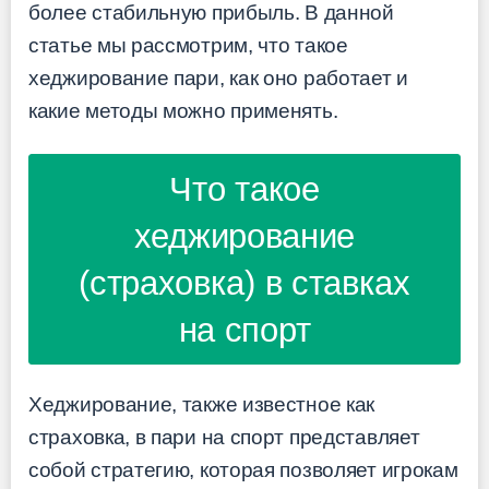
более стабильную прибыль. В данной
статье мы рассмотрим, что такое
хеджирование пари, как оно работает и
какие методы можно применять.
Что такое
хеджирование
(страховка) в ставках
на спорт
Хеджирование, также известное как
страховка, в пари на спорт представляет
собой стратегию, которая позволяет игрокам