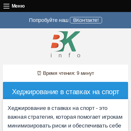
Меню
Меню
Попробуйте наш
ВКонтакте!
⏰ Время чтения: 9 минут
Хеджирование в ставках на спорт
Хеджирование в ставках на спорт - это
важная стратегия, которая помогает игрокам
минимизировать риски и обеспечивать себе