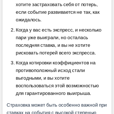
хотите застраховать себя от потерь,
если событие развивается не так, как
ожидалось.
Когда у вас есть экспресс, и несколько
пари уже выиграли, но осталась
последняя ставка, и вы не хотите
рисковать потерей всего экспресса.
Когда котировки коэффициентов на
противоположный исход стали
выгодными, и вы хотите
воспользоваться этой возможностью
для гарантированного выигрыша.
Страховка может быть особенно важной при
ставках на события с высокой степенью