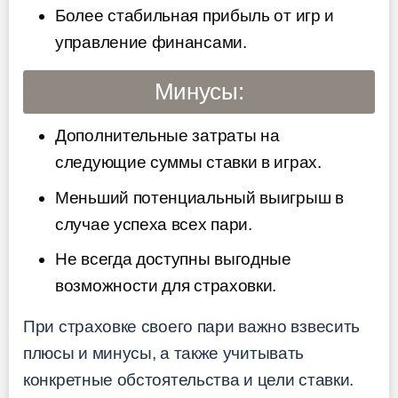
Более стабильная прибыль от игр и
управление финансами.
Минусы:
Дополнительные затраты на
следующие суммы ставки в играх.
Меньший потенциальный выигрыш в
случае успеха всех пари.
Не всегда доступны выгодные
возможности для страховки.
При страховке своего пари важно взвесить
плюсы и минусы, а также учитывать
конкретные обстоятельства и цели ставки.