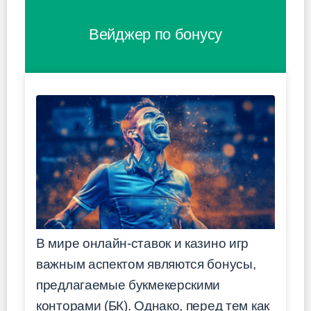
Вейджер по бонусу
В мире онлайн-ставок и казино игр
важным аспектом являются бонусы,
предлагаемые букмекерскими
конторами (БК). Однако, перед тем как