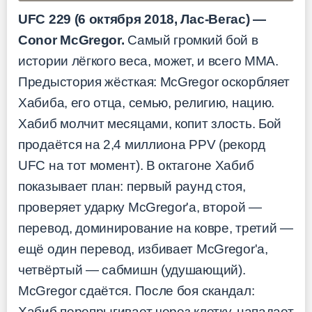
UFC 229 (6 октября 2018, Лас-Вегас) —
Conor McGregor.
Самый громкий бой в
истории лёгкого веса, может, и всего ММА.
Предыстория жёсткая: McGregor оскорбляет
Хабиба, его отца, семью, религию, нацию.
Хабиб молчит месяцами, копит злость. Бой
продаётся на 2,4 миллиона PPV (рекорд
UFC на тот момент). В октагоне Хабиб
показывает план: первый раунд стоя,
проверяет ударку McGregor'а, второй —
перевод, доминирование на ковре, третий —
ещё один перевод, избивает McGregor'а,
четвёртый — сабмишн (удушающий).
McGregor сдаётся. После боя скандал:
Хабиб перепрыгивает через клетку, нападает