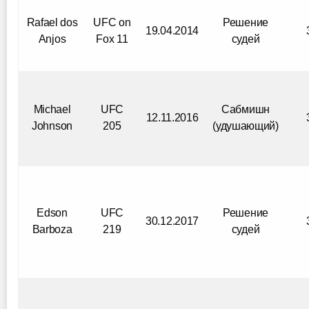
Rafael dos
UFC on
Решение
19.04.2014
Anjos
Fox 11
судей
Michael
UFC
Сабмишн
12.11.2016
Johnson
205
(удушающий)
Edson
UFC
Решение
30.12.2017
Barboza
219
судей