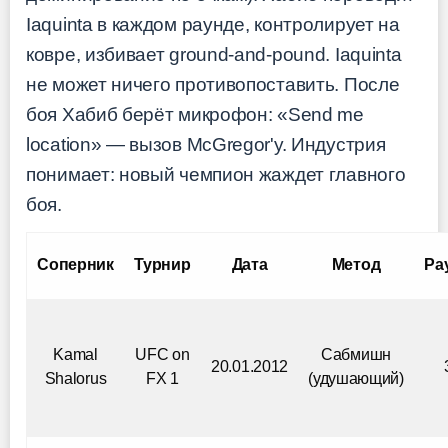
Iaquinta в каждом раунде, контролирует на
ковре, избивает ground-and-pound. Iaquinta
не может ничего противопоставить. После
боя Хабиб берёт микрофон: «Send me
location» — вызов McGregor'у. Индустрия
понимает: новый чемпион жаждет главного
боя.
Соперник
Турнир
Дата
Метод
Ра
Kamal
UFC on
Сабмишн
20.01.2012
Shalorus
FX 1
(удушающий)