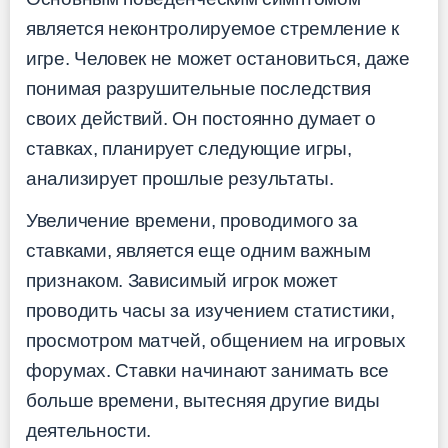
является неконтролируемое стремление к
игре. Человек не может остановиться, даже
понимая разрушительные последствия
своих действий. Он постоянно думает о
ставках, планирует следующие игры,
анализирует прошлые результаты.
Увеличение времени, проводимого за
ставками, является еще одним важным
признаком. Зависимый игрок может
проводить часы за изучением статистики,
просмотром матчей, общением на игровых
форумах. Ставки начинают занимать все
больше времени, вытесняя другие виды
деятельности.