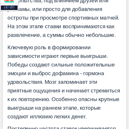
любопытства, под влиянием друзей или
рекламы, или просто для добавления
остроты при просмотре спортивных матчей.
На этом этапе ставки воспринимаются как
развлечение, а суммы обычно небольшие.
Ключевую роль в формировании
зависимости играют первые выигрыши.
Победы создают сильные положительные
эмоции и выброс дофамина - гормона
удовольствия. Мозг запоминает эти
приятные ощущения и начинает стремиться
к их повторению. Особенно опасны крупные
выигрыши на раннем этапе, которые
создают иллюзию легких денег.
Постепенно частота ставок увеличивается.