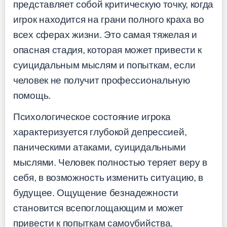
представляет собой критическую точку, когда
игрок находится на грани полного краха во
всех сферах жизни. Это самая тяжелая и
опасная стадия, которая может привести к
суицидальным мыслям и попыткам, если
человек не получит профессиональную
помощь.
Психологическое состояние игрока
характеризуется глубокой депрессией,
паническими атаками, суицидальными
мыслями. Человек полностью теряет веру в
себя, в возможность изменить ситуацию, в
будущее. Ощущение безнадежности
становится всепоглощающим и может
привести к попыткам самоубийства.