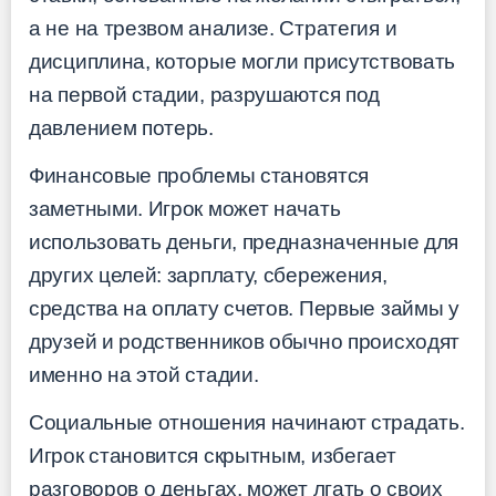
а не на трезвом анализе. Стратегия и
дисциплина, которые могли присутствовать
на первой стадии, разрушаются под
давлением потерь.
Финансовые проблемы становятся
заметными. Игрок может начать
использовать деньги, предназначенные для
других целей: зарплату, сбережения,
средства на оплату счетов. Первые займы у
друзей и родственников обычно происходят
именно на этой стадии.
Социальные отношения начинают страдать.
Игрок становится скрытным, избегает
разговоров о деньгах, может лгать о своих