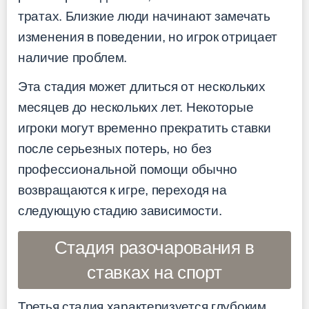
тратах. Близкие люди начинают замечать
изменения в поведении, но игрок отрицает
наличие проблем.
Эта стадия может длиться от нескольких
месяцев до нескольких лет. Некоторые
игроки могут временно прекратить ставки
после серьезных потерь, но без
профессиональной помощи обычно
возвращаются к игре, переходя на
следующую стадию зависимости.
Стадия разочарования в
ставках на спорт
Третья стадия характеризуется глубоким