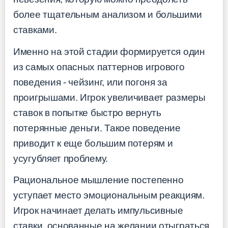
более тщательным анализом и большими
ставками.
Именно на этой стадии формируется один
из самых опасных паттернов игрового
поведения - чейзинг, или погоня за
проигрышами. Игрок увеличивает размеры
ставок в попытке быстро вернуть
потерянные деньги. Такое поведение
приводит к еще большим потерям и
усугубляет проблему.
Рациональное мышление постепенно
уступает место эмоциональным реакциям.
Игрок начинает делать импульсивные
ставки, основанные на желании отыграться,