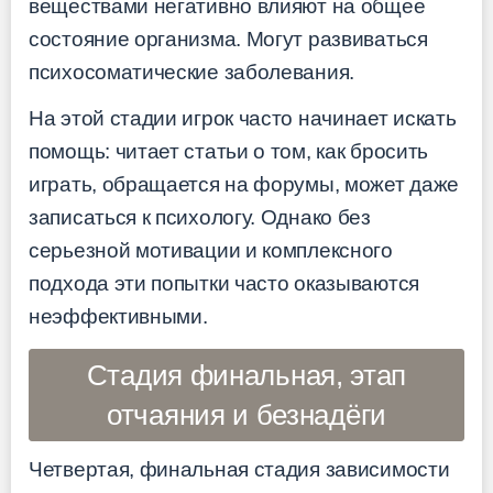
веществами негативно влияют на общее
состояние организма. Могут развиваться
психосоматические заболевания.
На этой стадии игрок часто начинает искать
помощь: читает статьи о том, как бросить
играть, обращается на форумы, может даже
записаться к психологу. Однако без
серьезной мотивации и комплексного
подхода эти попытки часто оказываются
неэффективными.
Стадия финальная, этап
отчаяния и безнадёги
Четвертая, финальная стадия зависимости