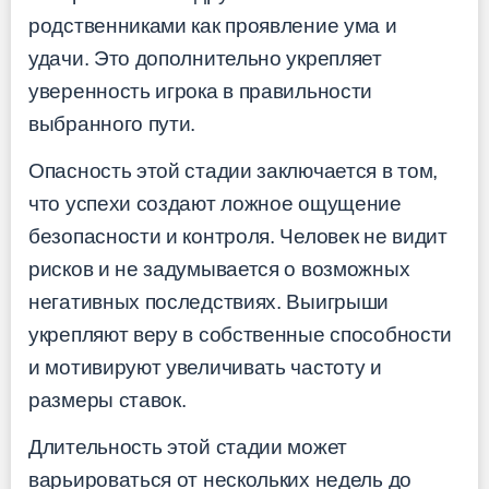
родственниками как проявление ума и
удачи. Это дополнительно укрепляет
уверенность игрока в правильности
выбранного пути.
Опасность этой стадии заключается в том,
что успехи создают ложное ощущение
безопасности и контроля. Человек не видит
рисков и не задумывается о возможных
негативных последствиях. Выигрыши
укрепляют веру в собственные способности
и мотивируют увеличивать частоту и
размеры ставок.
Длительность этой стадии может
варьироваться от нескольких недель до