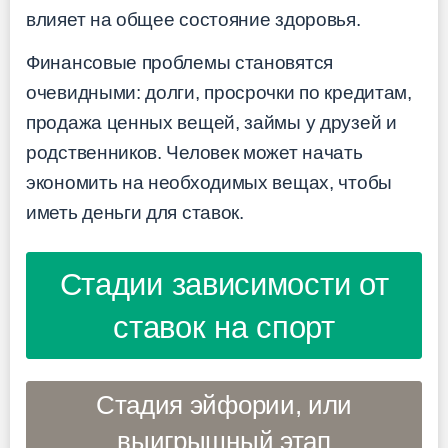
влияет на общее состояние здоровья.
Финансовые проблемы становятся
очевидными: долги, просрочки по кредитам,
продажа ценных вещей, займы у друзей и
родственников. Человек может начать
экономить на необходимых вещах, чтобы
иметь деньги для ставок.
Стадии зависимости от
ставок на спорт
Стадия эйфории, или
выигрышный этап