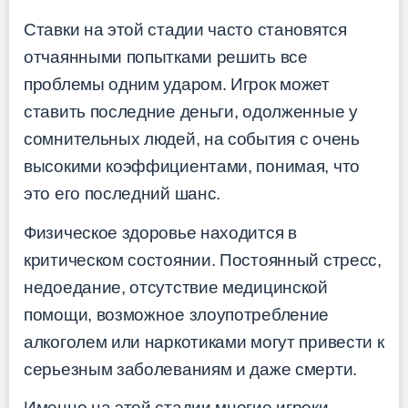
Ставки на этой стадии часто становятся
отчаянными попытками решить все
проблемы одним ударом. Игрок может
ставить последние деньги, одолженные у
сомнительных людей, на события с очень
высокими коэффициентами, понимая, что
это его последний шанс.
Физическое здоровье находится в
критическом состоянии. Постоянный стресс,
недоедание, отсутствие медицинской
помощи, возможное злоупотребление
алкоголем или наркотиками могут привести к
серьезным заболеваниям и даже смерти.
Именно на этой стадии многие игроки