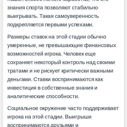
знания спорта позволяют стабильно
выигрывать. Такая самоуверенность
подкрепляется первыми успехами.
Размеры ставок на этой стадии обычно
умеренные, не превышающие финансовых
возможностей игрока. Человек еще
сохраняет некоторый контроль над своими
тратами и не рискует критически важными
деньгами. Ставки воспринимаются как
инвестиция в собственные знания и
аналитические способности.
Социальное окружение часто поддерживает
игрока на этой стадии. Выигрыши
воспринимаются друзьями и