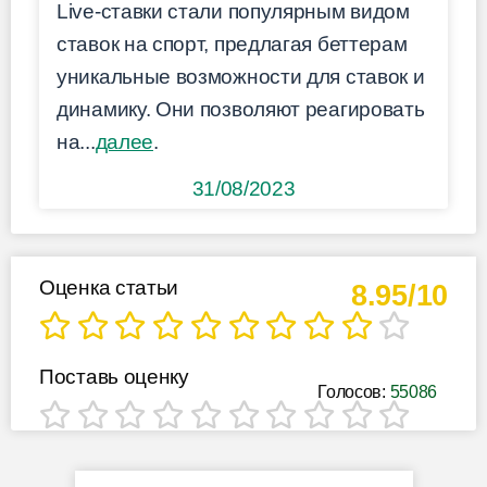
Live-ставки стали популярным видом
ставок на спорт, предлагая беттерам
уникальные возможности для ставок и
динамику. Они позволяют реагировать
на...
далее
.
31/08/2023
Оценка статьи
8.95/10
Поставь оценку
Голосов:
55086