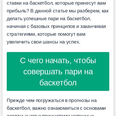
ставки на баскетбол, которые принесут вам
прибыль? В данной статье мы разберем, как
делать успешные пари на баскетбол,
начиная с базовых принципов и заканчивая
стратегиями, которые помогут вам
увеличить свои шансы на успех.
С чего начать, чтобы
совершать пари на
баскетбол
Прежде чем погружаться в прогнозы на
баскетбол, важно ознакомиться с основами
азартных игр и принципами успешных