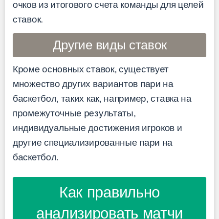
очков из итогового счета команды для целей
ставок.
Другие виды ставок
Кроме основных ставок, существует
множество других вариантов пари на
баскетбол, таких как, например, ставка на
промежуточные результаты,
индивидуальные достижения игроков и
другие специализированные пари на
баскетбол.
Как правильно
анализировать матчи