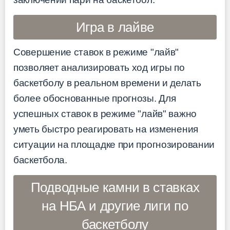
Игра в лайве
Совершение ставок в режиме "лайв"
позволяет анализировать ход игры по
баскетболу в реальном времени и делать
более обоснованные прогнозы. Для
успешных ставок в режиме "лайв" важно
уметь быстро реагировать на изменения
ситуации на площадке при прогнозировании
баскетбола.
Подводные камни в ставках
на НБА и другие лиги по
баскетболу