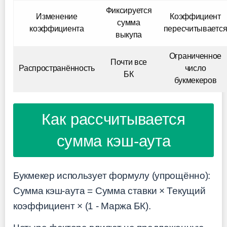
Фиксируется
Изменение
Коэффициент
сумма
коэффициента
пересчитываетс
выкупа
Ограниченное
Почти все
Распространённость
число
БК
букмекеров
Как рассчитывается
сумма кэш-аута
Букмекер использует формулу (упрощённо):
Сумма кэш-аута = Сумма ставки × Текущий
коэффициент × (1 - Маржа БК).