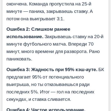
окончена. Команда пропустила на 25-й
минуте — паника, закрываешь ставку. А
потом она выигрывает 3:1.
Ошибка 2: Слишком раннее
использование.
Закрываешь ставку на 20-й
минуте футбольного матча. Впереди 70
минут, много времени для разворота. Рано
паниковать.
Ошибка 3: Жадность при 95% кэш-ауте.
БК
предлагает 95% от потенциального
выигрыша, но ты отказываешься ради
последних 5%. Итог — гол на последних
секундах, и ставка сливается.
Ошибка 4: Частое использование.