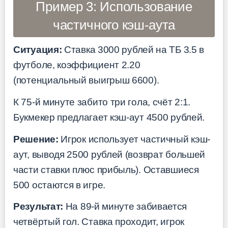
Пример 3: Использование
частичного кэш-аута
Ситуация:
Ставка 3000 рублей на ТБ 3.5 в
футболе, коэффициент 2.20
(потенциальный выигрыш 6600).
К 75-й минуте забито три гола, счёт 2:1.
Букмекер предлагает кэш-аут 4500 рублей.
Решение:
Игрок использует частичный кэш-
аут, выводя 2500 рублей (возврат большей
части ставки плюс прибыль). Оставшиеся
500 остаются в игре.
Результат:
На 89-й минуте забивается
четвёртый гол. Ставка проходит, игрок