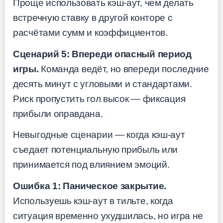
Проще использовать кэш-аут, чем делать
встречную ставку в другой конторе с
расчётами сумм и коэффициентов.
Сценарий 5: Впереди опасный период
игры.
Команда ведёт, но впереди последние
десять минут с угловыми и стандартами.
Риск пропустить гол высок — фиксация
прибыли оправдана.
Невыгодные сценарии — когда кэш-аут
съедает потенциальную прибыль или
принимается под влиянием эмоций.
Ошибка 1: Паническое закрытие.
Используешь кэш-аут в тильте, когда
ситуация временно ухудшилась, но игра не