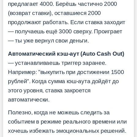
предлагает 4000. Берёшь частично 2000
(возврат ставки), оставшиеся 2000
продолжают работать. Если ставка заходит
— получаешь ещё 3000 сверху. Проиграет
— ты уже вернул свои деньги.
Автоматический кэш-аут (Auto Cash Out)
— устанавливаешь триггер заранее.
Например: "выкупить при достижении 1500
рублей". Когда сумма кэш-аута дойдёт до
этого уровня, ставка закроется
автоматически.
Полезно, когда не можешь следить за
событием в режиме реального времени или
хочешь избежать эмоциональных решений.