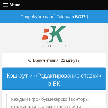
Меню
Меню
Попробуйте наш
Telegram BOT!
⏰ Время чтения: 22 минуты
Кэш-аут и «Редактирование ставки»
в БК
Каждый игрок букмекерской конторы
сталкивался с этим: ставка почти