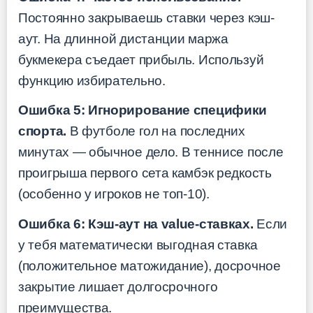
Постоянно закрываешь ставки через кэш-
аут. На длинной дистанции маржа
букмекера съедает прибыль. Используй
функцию избирательно.
Ошибка 5: Игнорирование специфики
спорта.
В футболе гол на последних
минутах — обычное дело. В теннисе после
проигрыша первого сета камбэк редкость
(особенно у игроков не топ-10).
Ошибка 6: Кэш-аут на value-ставках.
Если
у тебя математически выгодная ставка
(положительное матожидание), досрочное
закрытие лишает долгосрочного
преимущества.