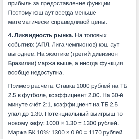
прибыль за предоставление функции.
Поэтому кэш-аут всегда меньше
математически справедливой цены.
4. Ликвидность рынка.
На топовых
событиях (АПЛ, Лига чемпионов) кэш-аут
выгоднее. На экзотике (третий дивизион
Бразилии) маржа выше, а иногда функция
вообще недоступна.
Пример расчёта: Ставка 1000 рублей на ТБ
2.5 в футболе, коэффициент 2.00. На 60-й
минуте счёт 2:1, коэффициент на ТБ 2.5
упал до 1.30. Потенциальный выигрыш по
новому кефу: 1000 × 1.30 = 1300 рублей.
Маржа БК 10%: 1300 × 0.90 = 1170 рублей.