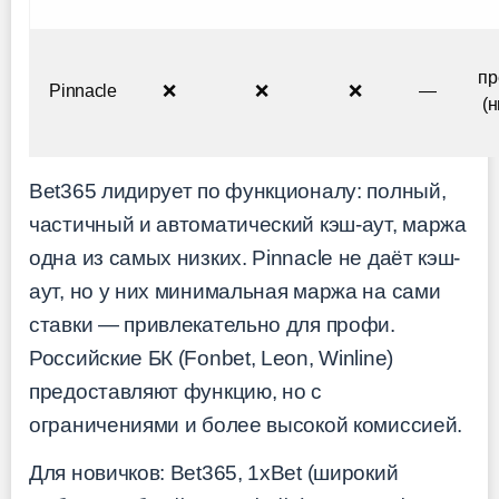
пр
Pinnacle
❌
❌
❌
—
(
Bet365 лидирует по функционалу: полный,
частичный и автоматический кэш-аут, маржа
одна из самых низких. Pinnacle не даёт кэш-
аут, но у них минимальная маржа на сами
ставки — привлекательно для профи.
Российские БК (Fonbet, Leon, Winline)
предоставляют функцию, но с
ограничениями и более высокой комиссией.
Для новичков: Bet365, 1xBet (широкий