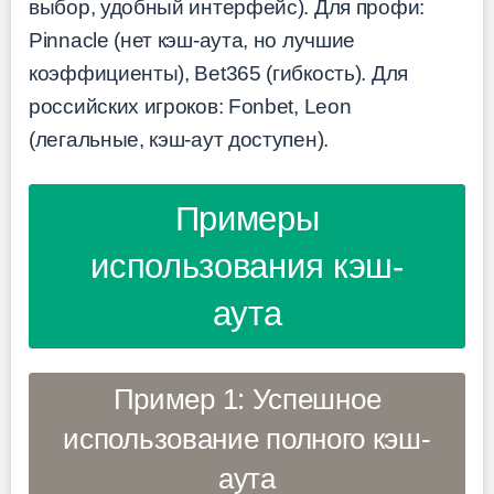
выбор, удобный интерфейс). Для профи:
Pinnacle (нет кэш-аута, но лучшие
коэффициенты), Bet365 (гибкость). Для
российских игроков: Fonbet, Leon
(легальные, кэш-аут доступен).
Примеры
использования кэш-
аута
Пример 1: Успешное
использование полного кэш-
аута