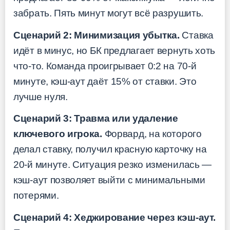
забрать. Пять минут могут всё разрушить.
Сценарий 2: Минимизация убытка.
Ставка
идёт в минус, но БК предлагает вернуть хоть
что-то. Команда проигрывает 0:2 на 70-й
минуте, кэш-аут даёт 15% от ставки. Это
лучше нуля.
Сценарий 3: Травма или удаление
ключевого игрока.
Форвард, на которого
делал ставку, получил красную карточку на
20-й минуте. Ситуация резко изменилась —
кэш-аут позволяет выйти с минимальными
потерями.
Сценарий 4: Хеджирование через кэш-аут.