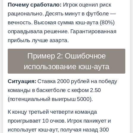
Почему сработало:
Игрок оценил риск
рационально. Десять минут в футболе —
вечность. Высокая сумма кэш-аута (80%)
оправдывала решение. Гарантированная
прибыль лучше азарта.
Пример 2: Ошибочное
использование кэш-аута
Ситуация:
Ставка 2000 рублей на победу
команды в баскетболе с кефом 2.50
(потенциальный выигрыш 5000).
К концу третьей четверти команда
проигрывает 10 очков. Игрок паникует и
использует кэш-аут, получая назад 300