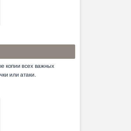
е копии всех важных
ки или атаки.