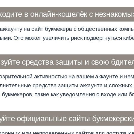
ходите в онлайн-кошелёк с незнакомы
аккаунту на сайт букмекера с общественных компью
ыми. Это может увеличить риск подвергнуться киб
зуйте средства защиты и свою бдите
озрительной активностью на вашем аккаунте и не
олнительные средства защиты аккаунта и сложных 
букмекеров, такие как уведомления о входе или б
уйте официальные сайты букмекерски
оронних или непроверенных сайтов для доступа к 