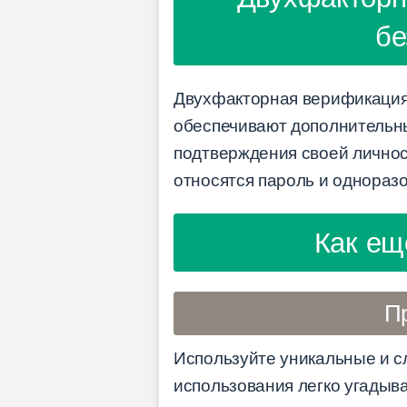
бе
Двухфакторная верификация 
обеспечивают дополнительн
подтверждения своей личнос
относятся пароль и одноразо
Как ещ
П
Используйте уникальные и с
использования легко угадыв