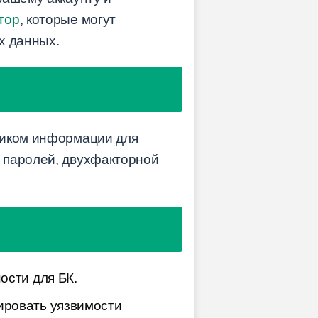
тор
, которые могут
х данных.
ником информации для
 паролей, двухфакторной
ости для БК.
ировать уязвимости