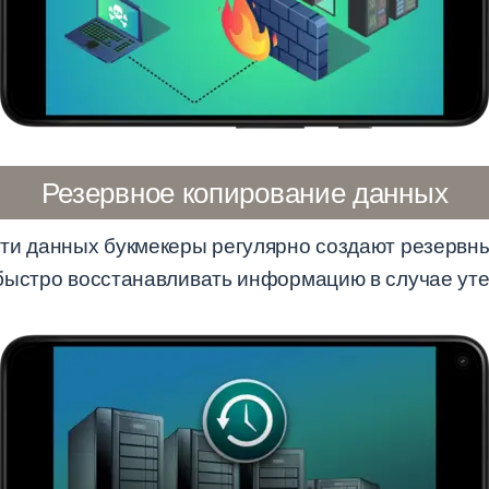
Резервное копирование данных
ти данных букмекеры регулярно создают резервны
быстро восстанавливать информацию в случае утеч