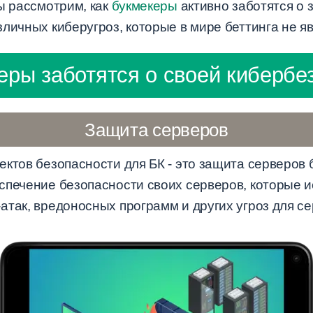
ы рассмотрим, как
букмекеры
активно заботятся о 
личных киберугроз, которые в мире беттинга не я
еры заботятся о своей кибербе
Защита серверов
ктов безопасности для БК - это защита серверов 
спечение безопасности своих серверов, которые 
так, вредоносных программ и других угроз для се