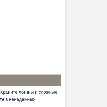
 Храните логины и сложные
йте в ненадежных