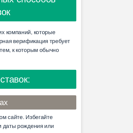
вок
их компаний, которые
рная верификация требует
тем, к которым обычно
ставок:
ах
ом сайте. Избегайте
и даты рождения или