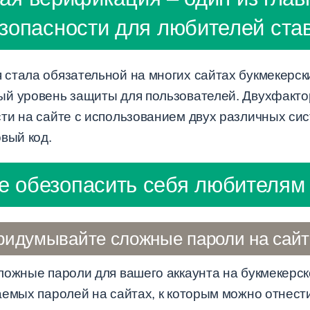
зопасности для любителей ста
стала обязательной на многих сайтах букмекерск
ый уровень защиты для пользователей. Двухфакто
ти на сайте с использованием двух различных сис
вый код.
е обезопасить себя любителям 
ридумывайте сложные пароли на сайт
ложные пароли для вашего аккаунта на букмекерск
аемых паролей на сайтах, к которым можно отнест