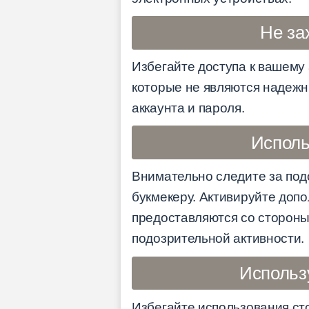
Не за
Избегайте доступа к вашему 
которые не являются надежн
аккаунта и пароля.
Исполь
Внимательно следите за под
букмекеру. Активируйте доп
предоставляются со стороны 
подозрительной активности.
Использ
Избегайте использования ст