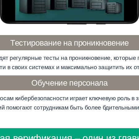
Тестирование на проникновение
ят регулярные тесты на проникновение, которые 
и в своих системах и максимально защитить их от
Обучение персонала
осам кибербезопасности играет ключевую роль в 
ий помогают сотрудникам быть более бдительным
ая верификация – один из глав