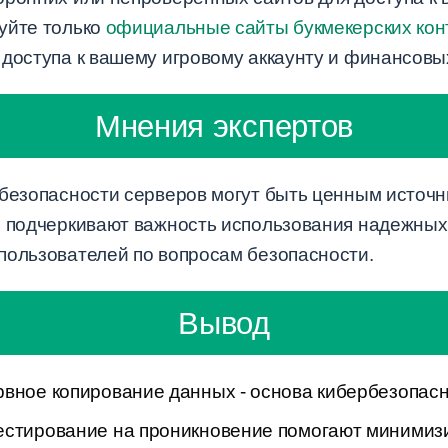
уйте только
официальные сайты букмекерских кон
 доступа к вашему игровому аккаунту и финансовы
Мнения экспертов
 безопасности серверов могут быть ценным источ
о подчеркивают важность использования надежных
пользователей по вопросам безопасности.
Вывод
вное копирование данных - основа кибербезопасн
естирование на проникновение помогают минимиз