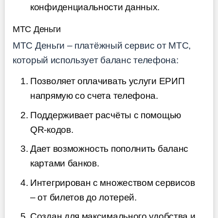
конфиденциальности данных.
МТС Деньги
МТС Деньги – платёжный сервис от МТС,
который использует баланс телефона:
Позволяет оплачивать услуги ЕРИП
напрямую со счета телефона.
Поддерживает расчёты с помощью
QR-кодов.
Дает возможность пополнить баланс
картами банков.
Интегрирован с множеством сервисов
– от билетов до лотерей.
Создан для максимального удобства и