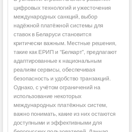
цифровых технологий и ужесточения
международных санкций, выбор
надёжной платёжной системы для
ставок в Беларуси становится
критически важным. Местные решения,
такие как ЕРИП и “Белкарт”, предлагают
адаптированные к национальным
реалиям сервисы, обеспечивая
безопасность и удобство транзакций.
Однако, с учётом ограничений на
использование некоторых
международных платёжных систем,
важно понимать, какие из них остаются
доступными и эффективными для
белорусских пользователей. Данная