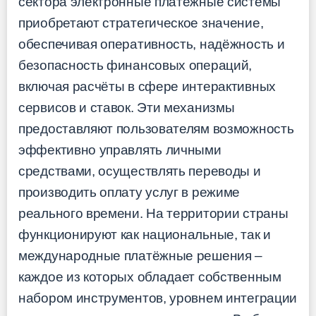
сектора электронные платёжные системы
приобретают стратегическое значение,
обеспечивая оперативность, надёжность и
безопасность финансовых операций,
включая расчёты в сфере интерактивных
сервисов и ставок. Эти механизмы
предоставляют пользователям возможность
эффективно управлять личными
средствами, осуществлять переводы и
производить оплату услуг в режиме
реального времени. На территории страны
функционируют как национальные, так и
международные платёжные решения –
каждое из которых обладает собственным
набором инструментов, уровнем интеграции