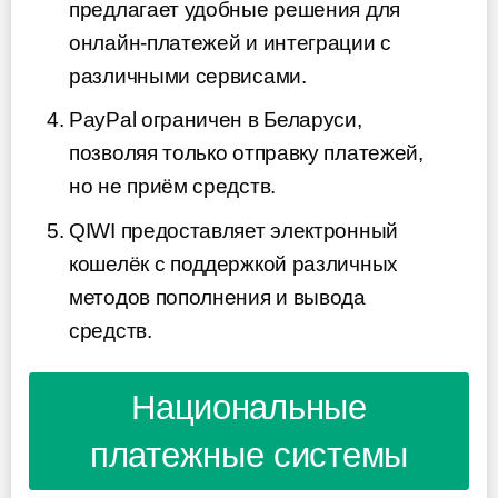
предлагает удобные решения для
онлайн-платежей и интеграции с
различными сервисами.
PayPal ограничен в Беларуси,
позволяя только отправку платежей,
но не приём средств.
QIWI предоставляет электронный
кошелёк с поддержкой различных
методов пополнения и вывода
средств.
Национальные
платежные системы