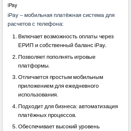
iPay
iPay – мобильная платёжная система для
расчетов с телефона:
Включает возможность оплаты через
ЕРИП и собственный баланс iPay.
Позволяет пополнять игровые
платформы.
Отличается простым мобильным
приложением для ежедневного
использования.
Подходит для бизнеса: автоматизация
платёжных процессов.
Обеспечивает высокий уровень