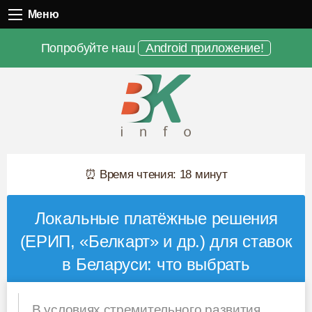
Меню
Меню
Попробуйте наш
Android приложение!
⏰ Время чтения: 18 минут
Локальные платёжные решения
(ЕРИП, «Белкарт» и др.) для ставок
в Беларуси: что выбрать
В условиях стремительного развития