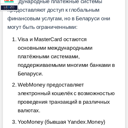
Международные платёжные системы
предоставляют доступ к глобальным
финансовым услугам, но в Беларуси они
могут быть ограниченными:
Visa и MasterCard остаются
основными международными
платёжными системами,
поддерживаемыми многими банками в
Беларуси.
WebMoney предоставляет
электронный кошелёк с возможностью
проведения транзакций в различных
валютах.
YooMoney (бывшая Yandex.Money)