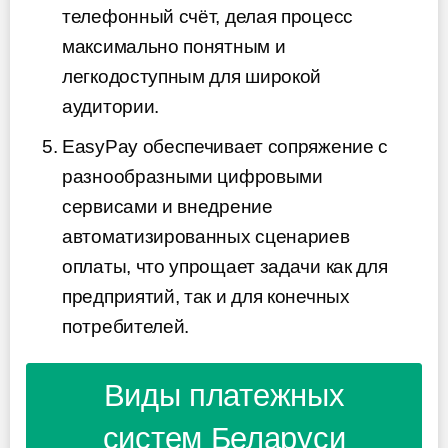
телефонный счёт, делая процесс
максимально понятным и
легкодоступным для широкой
аудитории.
EasyPay обеспечивает сопряжение с
разнообразными цифровыми
сервисами и внедрение
автоматизированных сценариев
оплаты, что упрощает задачи как для
предприятий, так и для конечных
потребителей.
Виды платежных
систем Беларуси