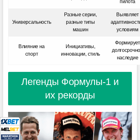
пилота
Разные серии,
Выявляет
Универсальность
разные типы
адаптивность
машин
условиям
Формирует
Влияние на
Инициативы,
долгосрочн
спорт
инновации, стиль
наследие
Легенды Формулы-1 и
их рекорды