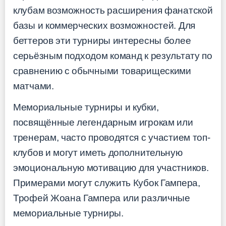
клубам возможность расширения фанатской
базы и коммерческих возможностей. Для
беттеров эти турниры интересны более
серьёзным подходом команд к результату по
сравнению с обычными товарищескими
матчами.
Мемориальные турниры и кубки,
посвящённые легендарным игрокам или
тренерам, часто проводятся с участием топ-
клубов и могут иметь дополнительную
эмоциональную мотивацию для участников.
Примерами могут служить Кубок Гампера,
Трофей Жоана Гампера или различные
мемориальные турниры.