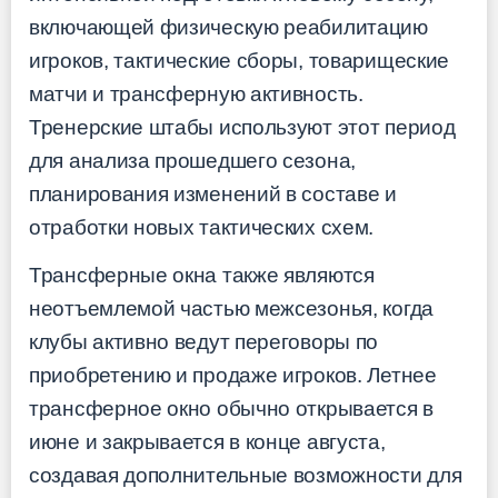
включающей физическую реабилитацию
игроков, тактические сборы, товарищеские
матчи и трансферную активность.
Тренерские штабы используют этот период
для анализа прошедшего сезона,
планирования изменений в составе и
отработки новых тактических схем.
Трансферные окна также являются
неотъемлемой частью межсезонья, когда
клубы активно ведут переговоры по
приобретению и продаже игроков. Летнее
трансферное окно обычно открывается в
июне и закрывается в конце августа,
создавая дополнительные возможности для