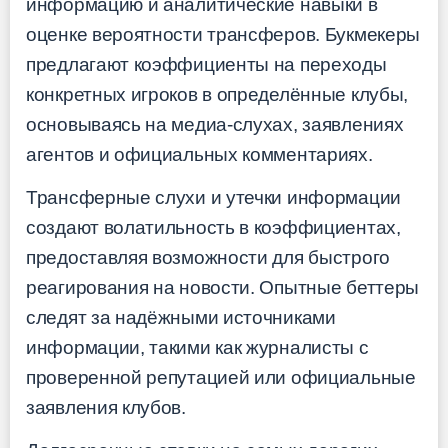
информацию и аналитические навыки в
оценке вероятности трансферов. Букмекеры
предлагают коэффициенты на переходы
конкретных игроков в определённые клубы,
основываясь на медиа-слухах, заявлениях
агентов и официальных комментариях.
Трансферные слухи и утечки информации
создают волатильность в коэффициентах,
предоставляя возможности для быстрого
реагирования на новости. Опытные беттеры
следят за надёжными источниками
информации, такими как журналисты с
проверенной репутацией или официальные
заявления клубов.