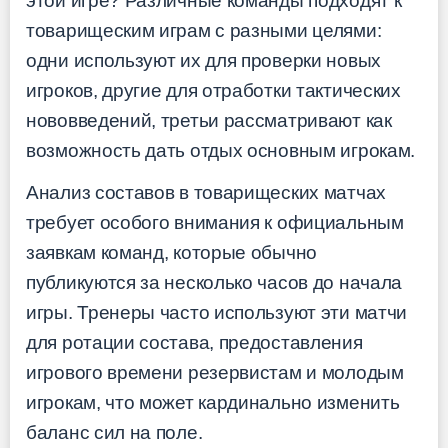
этой игре? Различные команды подходят к
товарищеским играм с разными целями:
одни используют их для проверки новых
игроков, другие для отработки тактических
нововведений, третьи рассматривают как
возможность дать отдых основным игрокам.
Анализ составов в товарищеских матчах
требует особого внимания к официальным
заявкам команд, которые обычно
публикуются за несколько часов до начала
игры. Тренеры часто используют эти матчи
для ротации состава, предоставления
игрового времени резервистам и молодым
игрокам, что может кардинально изменить
баланс сил на поле.