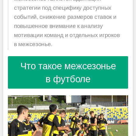
стратегии под специфику доступных
событий, снижение размеров ставок и
повышенное внимание к анализу
мотивации команд и отдельных игроков
в межсезонье.
Что такое межсезонье
в футболе