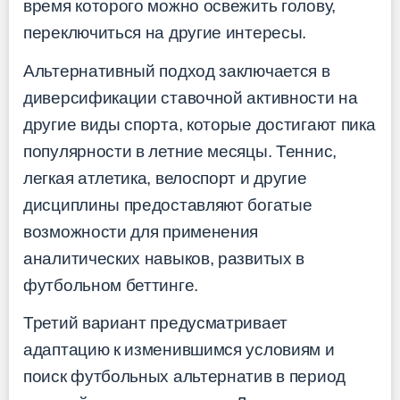
время которого можно освежить голову,
переключиться на другие интересы.
Альтернативный подход заключается в
диверсификации ставочной активности на
другие виды спорта, которые достигают пика
популярности в летние месяцы. Теннис,
легкая атлетика, велоспорт и другие
дисциплины предоставляют богатые
возможности для применения
аналитических навыков, развитых в
футбольном беттинге.
Третий вариант предусматривает
адаптацию к изменившимся условиям и
поиск футбольных альтернатив в период