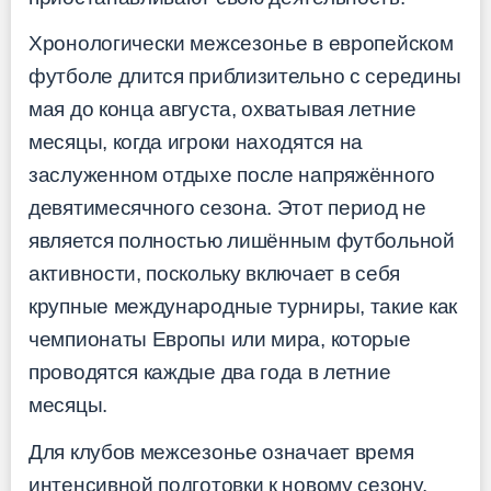
Хронологически межсезонье в европейском
футболе длится приблизительно с середины
мая до конца августа, охватывая летние
месяцы, когда игроки находятся на
заслуженном отдыхе после напряжённого
девятимесячного сезона. Этот период не
является полностью лишённым футбольной
активности, поскольку включает в себя
крупные международные турниры, такие как
чемпионаты Европы или мира, которые
проводятся каждые два года в летние
месяцы.
Для клубов межсезонье означает время
интенсивной подготовки к новому сезону,