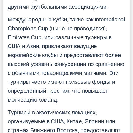
другими футбольными ассоциациями.
Международные кубки, такие как International
Champions Cup (ныне не проводится),
Emirates Cup, или различные турниры в
США и Азии, привлекают ведущие
европейские клубы и предоставляют более
высокий уровень конкуренции по сравнению
с обычными товарищескими матчами. Эти
турниры часто имеют призовые фонды и
определённый престиж, что повышает
мотивацию команд.
Турниры в экзотических локациях,
организуемые в США, Китае, Японии или
странах Ближнего Востока, предоставляют