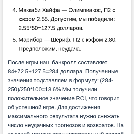
Маккаби Хайфа — Олимпиакос, П2 с
кэфом 2.55. Допустим, мы победили:
2.55*50=127.5 долларов.
Марибор — Шериф, П2 с кэфом 2.80.
Предположим, неудача.
После игры наш банкролл составляет
84+72.5+127.5=284 доллара. Полученные
значения подставляем в формулу: (284-
250)/250*100=13.6% Мы получили
положительное значение ROI, что говорит
об успешной игре. Для достижения
максимального результата нужно снижать
число неудачных прогнозов и возвратов. На