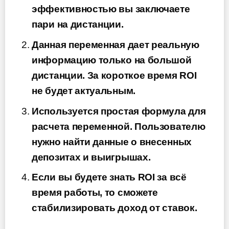
эффективностью вы заключаете
пари на дистанции.
Данная переменная дает реальную
информацию только на большой
дистанции. За короткое время ROI
не будет актуальным.
Используется простая формула для
расчета переменной. Пользователю
нужно найти данные о внесенных
депозитах и выигрышах.
Если вы будете знать ROI за всё
время работы, то сможете
стабилизировать доход от ставок.