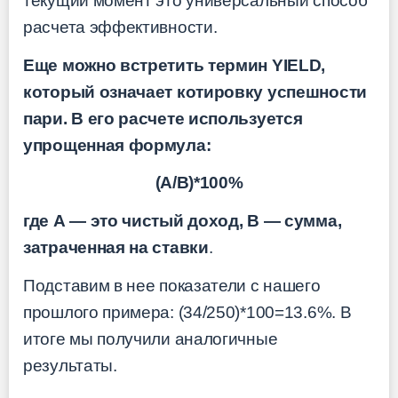
текущий момент это универсальный способ
расчета эффективности.
Еще можно встретить термин YIELD,
который означает котировку успешности
пари. В его расчете используется
упрощенная формула:
(А/В)*100%
где А — это чистый доход, В — сумма,
затраченная на ставки
.
Подставим в нее показатели с нашего
прошлого примера: (34/250)*100=13.6%. В
итоге мы получили аналогичные
результаты.