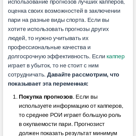
использование прогнозов лучших капперов,
оценка своих возможностей в заключении
пари на разные виды спорта. Если вы
хотите использовать прогнозы других
людей, то нужно учитывать их
профессиональные качества и
долгосрочную эффективность. Если
каппер
играет в убыток, то не стоит с ним
сотрудничать.
Давайте рассмотрим, что
показывает эта переменная:
Покупка прогнозов
. Если вы
используете информацию от капперов,
то среднее РОИ играет большую роль
в окупаемости пари. Прогнозист
должен показать результат минимум