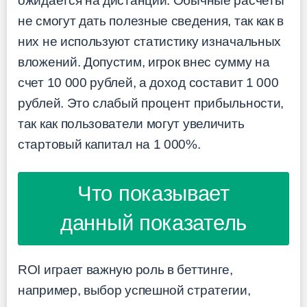
ожидается на дистанции. Обычные расчеты
не смогут дать полезные сведения, так как в
них не используют статистику изначальных
вложений. Допустим, игрок внес сумму на
счет 10 000 рублей, а доход составит 1 000
рублей. Это слабый процент прибыльности,
так как пользователи могут увеличить
стартовый капитал на 1 000%.
Что показывает
данный показатель
ROI играет важную роль в беттинге,
например, выбор успешной стратегии,