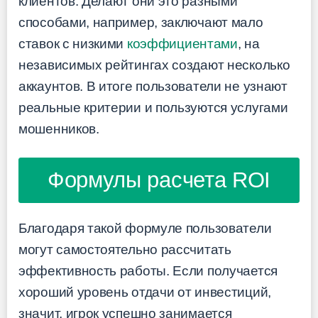
клиентов. Делают они это разными
способами, например, заключают мало
ставок с низкими
коэффициентами
, на
независимых рейтингах создают несколько
аккаунтов. В итоге пользователи не узнают
реальные критерии и пользуются услугами
мошенников.
Формулы расчета ROI
Благодаря такой формуле пользователи
могут самостоятельно рассчитать
эффективность работы. Если получается
хороший уровень отдачи от инвестиций,
значит, игрок успешно занимается