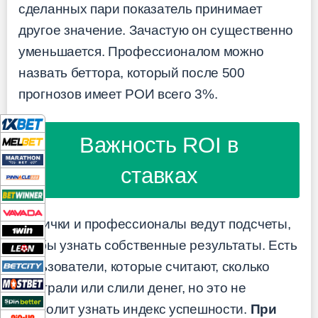
сделанных пари показатель принимает
другое значение. Зачастую он существенно
уменьшается. Профессионалом можно
назвать беттора, который после 500
прогнозов имеет РОИ всего 3%.
Важность ROI в
ставках
Новички и профессионалы ведут подсчеты,
чтобы узнать собственные результаты. Есть
пользователи, которые считают, сколько
выиграли или слили денег, но это не
позволит узнать индекс успешности.
При