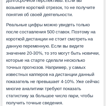
долгосрочной перспективы. Если вы
возьмете короткий отрезок, то не получите
понятия об своей деятельности.
Реальные цифры можно увидеть только
после составления 500 ставок. Поэтому на
короткой дистанции не стоит смотреть на
данную переменную. Если вы видите
значение 20-30%, то это могут быть новички,
которые на старте сделали несколько
точных прогнозов. Например, у самых
известных капперов на дистанции данный
показатель не превышает 4-10%. Уже сейчас
многие аналитики требуют показать
статистику за большое число пари, чтобы
получить точные сведения.