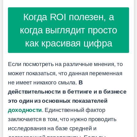
Когда ROI полезен, а
когда выглядит просто
как красивая цифра
Если посмотреть на различные мнения, то
может показаться, что данная переменная
не имеет никакого смыла.
В
действительности в беттинге и в бизнесе
это один из основных показателей
доходности
. Единственный фактор
заключается в том, что нужно проводить
исследования на базе средней и