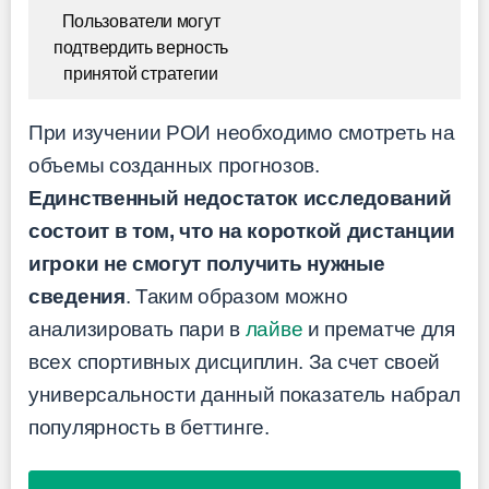
Пользователи могут
подтвердить верность
принятой стратегии
При изучении РОИ необходимо смотреть на
объемы созданных прогнозов.
Единственный недостаток исследований
состоит в том, что на короткой дистанции
игроки не смогут получить нужные
сведения
. Таким образом можно
анализировать пари в
лайве
и прематче для
всех спортивных дисциплин. За счет своей
универсальности данный показатель набрал
популярность в беттинге.