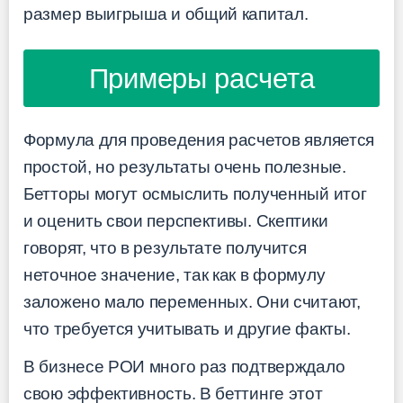
размер выигрыша и общий капитал.
Примеры расчета
Формула для проведения расчетов является
простой, но результаты очень полезные.
Бетторы могут осмыслить полученный итог
и оценить свои перспективы. Скептики
говорят, что в результате получится
неточное значение, так как в формулу
заложено мало переменных. Они считают,
что требуется учитывать и другие факты.
В бизнесе РОИ много раз подтверждало
свою эффективность. В беттинге этот