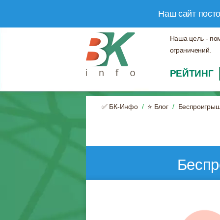
Наш сайт пост
Наша цель - по
ограничений.
РЕЙТИНГ
✅ БК-Инфо
⭐ Блог
Беспроигрышн
Беспр