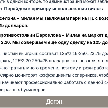
ть в одной конторе, то администрация может забл
л.
Перейдем к примеру использования вилок:
рселона – Милан мы заключаем пари на П1 с ко
25 долларов.
противостоянии Барселона – Милан на маркет 
 2.20. Мы совершаем еще одну сделку на 125 д
ш чистый выигрыш составит 125*2.19-250=23.75 д
доход 125*2.20-250=25 долларов, что позволяет в
ужно тратить много времени, поэтому игроки рабо
гулярно мониторят коэффициенты соперников, что
и начинают профессионально работать с данной сх
ов разных букмекеров.
Догон