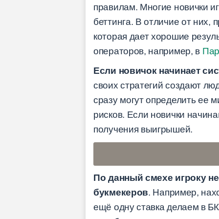
правилам. Многие новички иг
беттинга. В отличие от них,
которая дает хорошие резуль
операторов, например, в
Пар
Если новичок начинает сис
своих стратегий создают лю
сразу могут определить ее 
рисков. Если новички начина
получения выигрышей.
По данный смехе игроку н
букмекеров
. Например, нах
ещё одну ставка делаем в БК