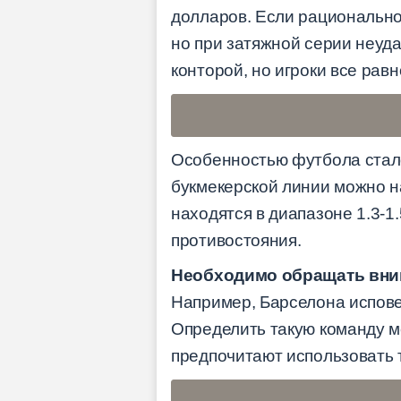
долларов. Если рационально 
но при затяжной серии неуд
конторой, но игроки все рав
Особенностью футбола стало 
букмекерской линии можно н
находятся в диапазоне 1.3-1
противостояния.
Необходимо обращать внима
Например, Барселона испове
Определить такую команду м
предпочитают использовать 