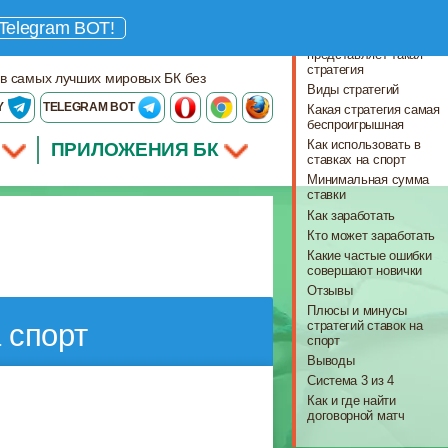
Что важно знать
Telegram BOT!
Что собой
представляет такая
стратегия
 в самых лучших мировых БК без
Виды стратегий
Y
TELEGRAM BOT
Какая стратегия самая
беспроигрышная
Как использовать в
ПРИЛОЖЕНИЯ БК
ставках на спорт
Минимальная сумма
ставки
Как заработать
Кто может заработать
Какие частые ошибки
совершают новички
Отзывы
Плюсы и минусы
стратегий ставок на
 спорт
спорт
Выводы
Система 3 из 4
Как и где найти
договорной матч