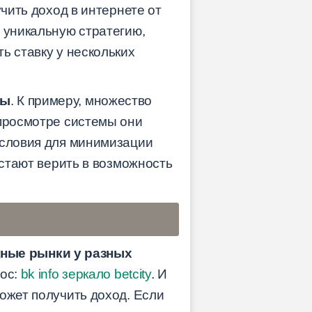
чить доход в интернете от
 уникальную стратегию,
ь ставку у нескольких
мы
. К примеру, множество
 просмотре системы они
условия для минимизации
естают верить в возможность
жные рынки у разных
рос:
bk info зеркало betcity
. И
ожет получить доход. Если