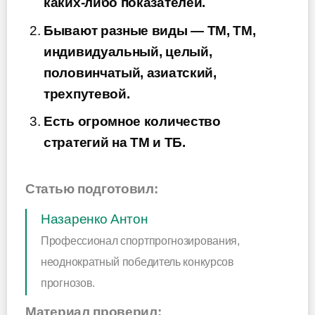
каких-либо показателей.
Бывают разные виды — ТМ, ТМ,
индивидуальный, целый,
половинчатый, азиатский,
трехпутевой.
Есть огромное количество
стратегий на ТМ и ТБ.
Статью подготовил:
Назаренко Антон
Профессионал спортпрогнозирования,
неоднократный победитель конкурсов
прогнозов.
Материал проверил: