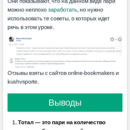
Они показывают, что на данном виде пари
можно неплохо
заработать
, но нужно
использовать те советы, о которых идет
речь в этом уроке.
Отзывы взяты с сайтов online-bookmakers и
kushvsporte.
Выводы
Тотал — это пари на количество