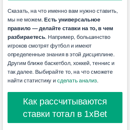
Сказать, на что именно вам нужно ставить,
мы не можем.
Есть универсальное
правило — делайте ставки на то, в чем
разбираетесь
. Например, большинство
игроков смотрят футбол и имеют
определенные знания в этой дисциплине.
Другим ближе баскетбол, хоккей, теннис и
так далее. Выбирайте то, на что сможете
найти статистику и
сделать анализ
.
Как рассчитываются
ставки тотал в 1xBet