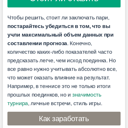
Чтобы решить, стоит ли заключать пари,
постарайтесь убедиться в том, что вы
учли максимальный объем данных при
составлении прогноза
. Конечно,
количество каких-либо показателей часто
предсказать легче, чем исход поединка. Но
все равно нужно учитывать абсолютно все,
что может оказать влияние на результат.
Например, в теннисе это не только итоги
прошлых поединков, но и
значимость
турнира
, личные встречи, стиль игры.
Как заработать