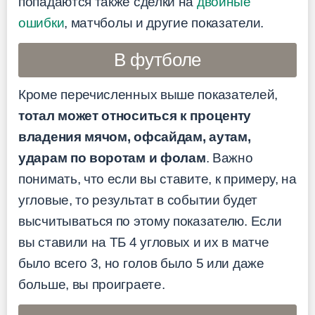
попадаются также сделки на
двойные
ошибки
, матчболы и другие показатели.
В футболе
Кроме перечисленных выше показателей,
тотал может относиться к проценту
владения мячом, офсайдам, аутам,
ударам по воротам и фолам
. Важно
понимать, что если вы ставите, к примеру, на
угловые, то результат в событии будет
высчитываться по этому показателю. Если
вы ставили на ТБ 4 угловых и их в матче
было всего 3, но голов было 5 или даже
больше, вы проиграете.