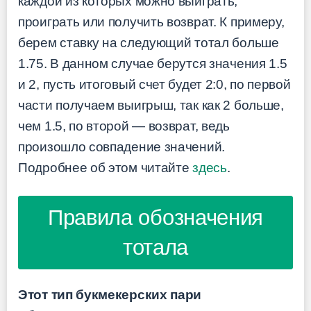
каждой из которых можно выиграть,
проиграть или получить возврат. К примеру,
берем ставку на следующий тотал больше
1.75. В данном случае берутся значения 1.5
и 2, пусть итоговый счет будет 2:0, по первой
части получаем выигрыш, так как 2 больше,
чем 1.5, по второй — возврат, ведь
произошло совпадение значений.
Подробнее об этом читайте
здесь
.
Правила обозначения
тотала
Этот тип букмекерских пари