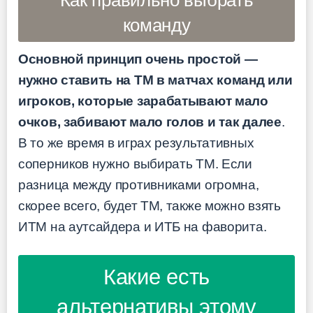
команду
Основной принцип очень простой —
нужно ставить на ТМ в матчах команд или
игроков, которые зарабатывают мало
очков, забивают мало голов и так далее
.
В то же время в играх результативных
соперников нужно выбирать ТМ. Если
разница между противниками огромна,
скорее всего, будет ТМ, также можно взять
ИТМ на аутсайдера и ИТБ на фаворита.
Какие есть
альтернативы этому