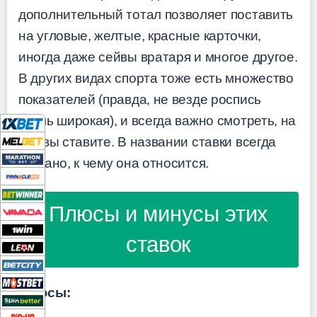
дополнительный тотал позволяет поставить
на угловые, желтые, красные карточки,
иногда даже сейвы вратаря и многое другое.
В других видах спорта тоже есть множество
показателей (правда, не везде роспись
столь широкая), и всегда важно смотреть, на
что вы ставите. В названии ставки всегда
указано, к чему она относится.
Плюсы и минусы этих
ставок
Плюсы: