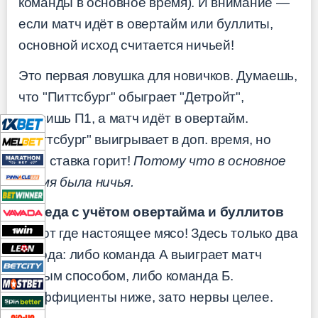
команды в основное время). И внимание —
если матч идёт в овертайм или буллиты,
основной исход считается ничьей!
Это первая ловушка для новичков. Думаешь,
что "Питтсбург" обыграет "Детройт",
ставишь П1, а матч идёт в овертайм.
"Питтсбург" выигрывает в доп. время, но
твоя ставка горит!
Потому что в основное
время была ничья.
Победа с учётом овертайма и буллитов
— вот где настоящее мясо! Здесь только два
исхода: либо команда А выиграет матч
любым способом, либо команда Б.
Коэффициенты ниже, зато нервы целее.