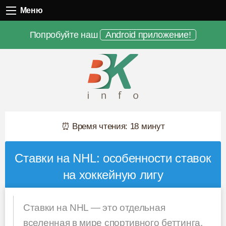
Меню
Меню
Попробуйте наш
Android приложение!
⏰ Время чтения: 18 минут
Ставки на NHL: особенности ставок
на хоккейную лигу
Ставки на NHL — это отдельная
вселенная в мире спортивного беттинга,