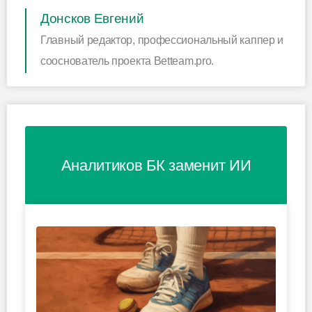
Донсков Евгений
Главный редактор, профессиональный каппер и
сооснователь проекта Betteam.pro.
Аналитиков БК заменит ИИ