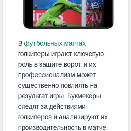
В
футбольных матчах
голкиперы играют ключевую
роль в защите ворот, и их
профессионализм может
существенно повлиять на
результат игры. Букмекеры
следят за действиями
голкиперов и анализируют их
производительность в матче.