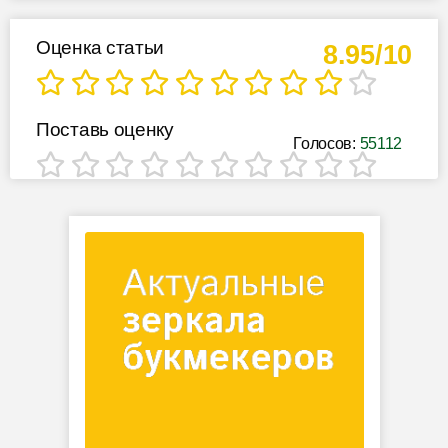
Оценка статьи
8.95/10
Поставь оценку
Голосов:
55112