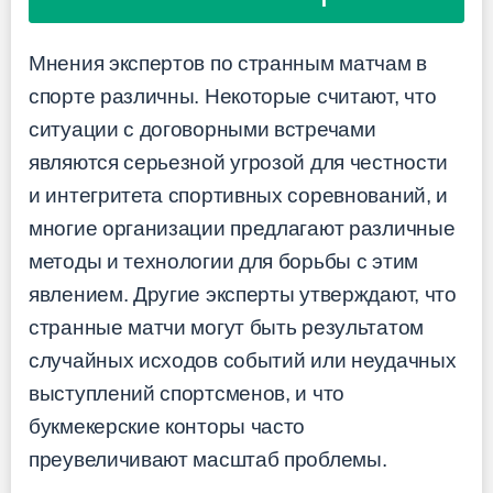
Мнения экспертов по странным матчам в
спорте различны. Некоторые считают, что
ситуации с договорными встречами
являются серьезной угрозой для честности
и интегритета спортивных соревнований, и
многие организации предлагают различные
методы и технологии для борьбы с этим
явлением. Другие эксперты утверждают, что
странные матчи могут быть результатом
случайных исходов событий или неудачных
выступлений спортсменов, и что
букмекерские конторы часто
преувеличивают масштаб проблемы.