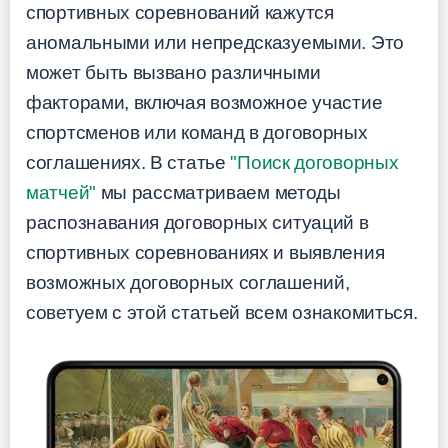
спортивных соревнований кажутся
аномальными или непредсказуемыми. Это
может быть вызвано различными
факторами, включая возможное участие
спортсменов или команд в договорных
соглашениях. В статье
"Поиск договорных
матчей"
мы рассматриваем методы
распознавания договорных ситуаций в
спортивных соревнованиях и выявления
возможных договорных соглашений,
советуем с этой статьей всем ознакомиться.