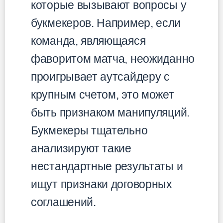
которые вызывают вопросы у
букмекеров. Например, если
команда, являющаяся
фаворитом матча, неожиданно
проигрывает аутсайдеру с
крупным счетом, это может
быть признаком манипуляций.
Букмекеры тщательно
анализируют такие
нестандартные результаты и
ищут признаки договорных
соглашений.