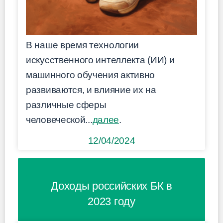
В наше время технологии
искусственного интеллекта (ИИ) и
машинного обучения активно
развиваются, и влияние их на
различные сферы
человеческой...
далее
.
12/04/2024
Доходы российских БК в
2023 году