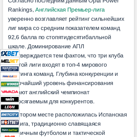
Согласно последним данным Opta Power
Rankings,
Английская Премьер-лига
уверенно возглавляет рейтинг сильнейших
лиг мира со средним показателем команд
92,6 балла по стопятидесятибалльной
шкале. Доминирование АПЛ
подтверждается тем фактом, что три клуба
из этой лиги входят в топ-4 мирового
рейтинга команд. Глубина конкуренции и
высочайший уровень финансирования
делают английский чемпионат
недосягаемым для конкурентов.
На втором месте расположилась Испанская
Ла Лига, традиционно славящаяся
техничным футболом и тактической