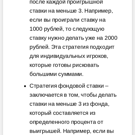
после каждой проигрышной
ставки на меньше 3. Например,
если вы проиграли ставку на
1000 рублей, то следующую
ставку нужно делать уже на 2000
рублей. Эта стратегия подходит
для индивидуальных игроков,
которые готовы рисковать
большими суммами.
Стратегия фондовой ставки –
заключается в том, чтобы делать
ставки на меньше 3 из фонда,
который составляется из
определенного процента от
выигрышей. Например, если вы