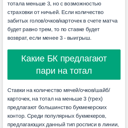
тотала меньше 3, но с возможностью
страховки от ничьей. Если количество
забитых голов/очков/карточек в счете матча
будет равно трем, то по ставке будет
возврат, если менее 3 - выигрыш.
Какие БК предлагают
пари на тотал
Ставки на количество мячей/очков/шайб/
карточек, на тотал на меньше 3 (трех)
предлагают большинство букмекерских
контор. Среди популярных букмекеров,
предлагающих данный тип росписи в линии,