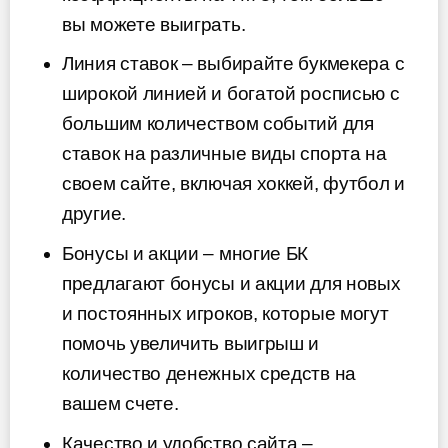
вы можете выиграть.
Линия ставок – выбирайте букмекера с
широкой линией и богатой росписью с
большим количеством событий для
ставок на различные виды спорта на
своем сайте, включая хоккей, футбол и
другие.
Бонусы и акции – многие БК
предлагают бонусы и акции для новых
и постоянных игроков, которые могут
помочь увеличить выигрыш и
количество денежных средств на
вашем счете.
Качество и удобство сайта –