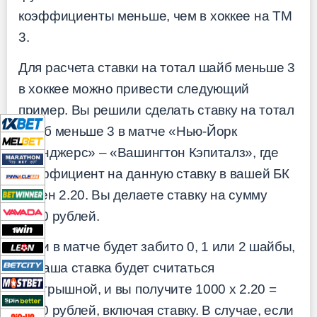
коэффициенты меньше, чем в хоккее на ТМ
3.
Для расчета ставки на тотал шайб меньше 3
в хоккее можно привести следующий
пример. Вы решили сделать ставку на тотал
шайб меньше 3 в матче «Нью-Йорк
Рейнджерс» – «Вашингтон Кэпиталз», где
коэффициент на данную ставку в вашей БК
равен 2.20. Вы делаете ставку на сумму
1000 рублей.
Если в матче будет забито 0, 1 или 2 шайбы,
то ваша ставка будет считаться
выигрышной, и вы получите 1000 x 2.20 =
2200 рублей, включая ставку. В случае, если