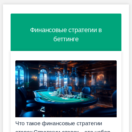
Финансовые стратегии в
беттинге
Что такое финансовые стратегии