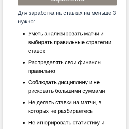
Для заработка на ставках на меньше 3
нужно:
Уметь анализировать матчи и
выбирать правильные стратегии
ставок
Распределять свои финансы
правильно
Соблюдать дисциплину и не
рисковать большими суммами
Не делать ставки на матчи, в
которых не разбираетесь
Не игнорировать статистику и