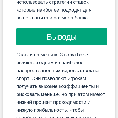
использовать стратегии ставок,
которые наиболее подходят для
вашего опыта и размера банка.
Выводы
Ставки на меньше 3 в футболе
являются одним из наиболее
распространенных видов ставок на
спорт. Они позволяют игрокам
получать высокие коэффициенты и
рисковать меньше, но при этом имеют
низкий процент проходимости и
низкую прибыльность. Чтобы
зарабатывать на ставках на тотал