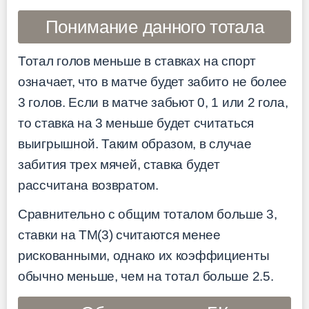
Понимание данного тотала
Тотал голов меньше в ставках на спорт
означает, что в матче будет забито не более
3 голов. Если в матче забьют 0, 1 или 2 гола,
то ставка на 3 меньше будет считаться
выигрышной. Таким образом, в случае
забития трех мячей, ставка будет
рассчитана возвратом.
Сравнительно с общим тоталом больше 3,
ставки на ТМ(3) считаются менее
рискованными, однако их коэффициенты
обычно меньше, чем на тотал больше 2.5.