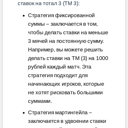
ставок на тотал 3 (ТМ 3):
Стратегия фиксированной
суммы – заключается в том,
чтобы делать ставки на меньше
3 мячей на постоянную сумму.
Например, вы можете решить
делать ставки на ТМ (3) на 1000
рублей каждый матч. Эта
стратегия подходит для
начинающих игроков, которые
не хотят рисковать большими
суммами.
Стратегия мартингейла –
заключается в удвоении ставки