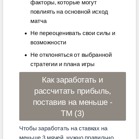
факторы, которые могут
повлиять на основной исход
матча
Не переоценивать свои силы и
возможности
Не отклоняться от выбранной
стратегии и плана игры
Как заработать и
рассчитать прибыль,
поставив на меньше -
ТМ (3)
Чтобы заработать на ставках на
меньше 3 мячей, нужно правильно