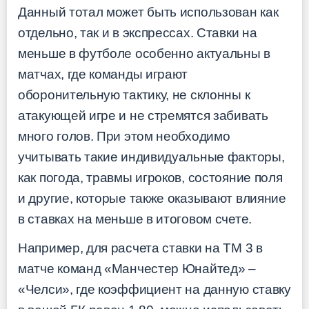
Данный тотал может быть использован как
отдельно, так и в экспрессах. Ставки на
меньше в футболе особенно актуальны в
матчах, где команды играют
оборонительную тактику, не склонны к
атакующей игре и не стремятся забивать
много голов. При этом необходимо
учитывать такие индивидуальные факторы,
как погода, травмы игроков, состояние поля
и другие, которые также оказывают влияние
в ставках на меньше в итоговом счете.
Например, для расчета ставки на ТМ 3 в
матче команд «Манчестер Юнайтед» –
«Челси», где коэффициент на данную ставку