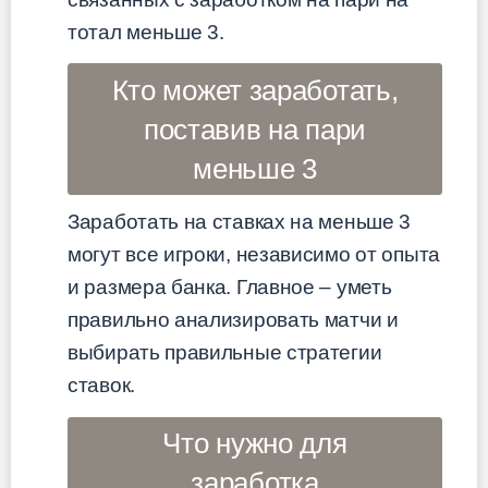
тотал меньше 3.
Кто может заработать,
поставив на пари
меньше 3
Заработать на ставках на меньше 3
могут все игроки, независимо от опыта
и размера банка. Главное – уметь
правильно анализировать матчи и
выбирать правильные стратегии
ставок.
Что нужно для
заработка