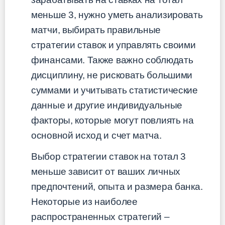
меньше 3, нужно уметь анализировать
матчи, выбирать правильные
стратегии ставок и управлять своими
финансами. Также важно соблюдать
дисциплину, не рисковать большими
суммами и учитывать статистические
данные и другие индивидуальные
факторы, которые могут повлиять на
основной исход и счет матча.
Выбор стратегии ставок на тотал 3
меньше зависит от ваших личных
предпочтений, опыта и размера банка.
Некоторые из наиболее
распространенных стратегий –