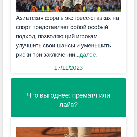
Азиатская фора в экспресс-ставках на
спорт представляет собой особый
подход, позволяющий игрокам
улучшить свои шансы и уменьшить
риски при заключении...
далее
.
17/11/2023
Что выгоднее: прематч или
лайв?