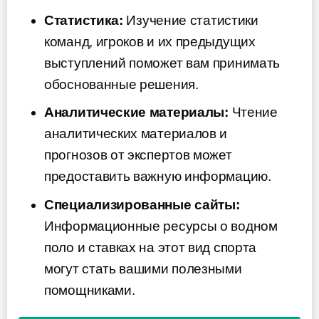
Статистика:
Изучение статистики
команд, игроков и их предыдущих
выступлений поможет вам принимать
обоснованные решения.
Аналитические материалы:
Чтение
аналитических материалов и
прогнозов от экспертов может
предоставить важную информацию.
Специализированные сайты:
Информационные ресурсы о водном
поло и ставках на этот вид спорта
могут стать вашими полезными
помощниками.