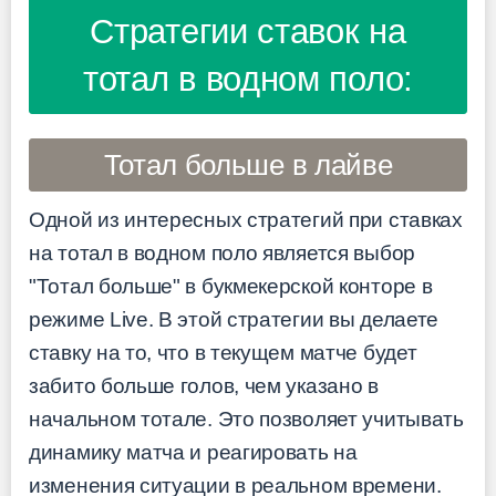
Стратегии ставок на
тотал в водном поло:
Тотал больше в лайве
Одной из интересных стратегий при ставках
на тотал в водном поло является выбор
"Тотал больше" в букмекерской конторе в
режиме Live. В этой стратегии вы делаете
ставку на то, что в текущем матче будет
забито больше голов, чем указано в
начальном тотале. Это позволяет учитывать
динамику матча и реагировать на
изменения ситуации в реальном времени.