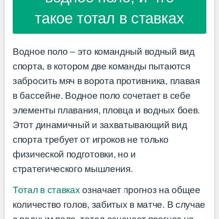
такое тотал в ставках
Водное поло – это командный водный вид
спорта, в котором две команды пытаются
забросить мяч в ворота противника, плавая
в бассейне. Водное поло сочетает в себе
элементы плавания, пловца и водных боев.
Этот динамичный и захватывающий вид
спорта требует от игроков не только
физической подготовки, но и
стратегического мышления.
Тотал в ставках
означает прогноз на общее
количество голов, забитых в матче. В случае