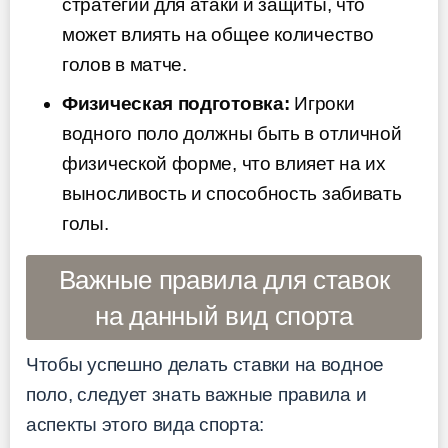
стратегии для атаки и защиты, что
может влиять на общее количество
голов в матче.
Физическая подготовка:
Игроки
водного поло должны быть в отличной
физической форме, что влияет на их
выносливость и способность забивать
голы.
Важные правила для ставок
на данный вид спорта
Чтобы успешно делать ставки на водное
поло, следует знать важные правила и
аспекты этого вида спорта: