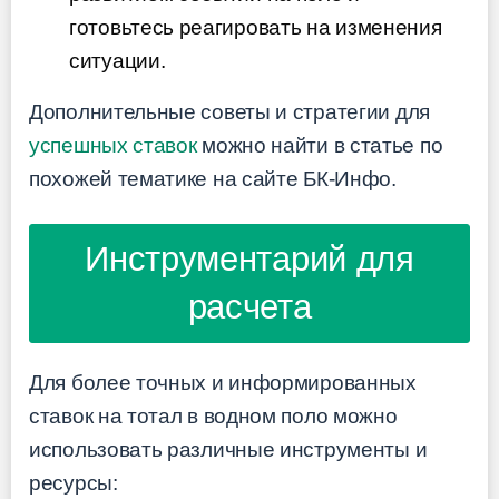
готовьтесь реагировать на изменения
ситуации.
Дополнительные советы и стратегии для
успешных ставок
можно найти в статье по
похожей тематике на сайте БК-Инфо.
Инструментарий для
расчета
Для более точных и информированных
ставок на тотал в водном поло можно
использовать различные инструменты и
ресурсы: