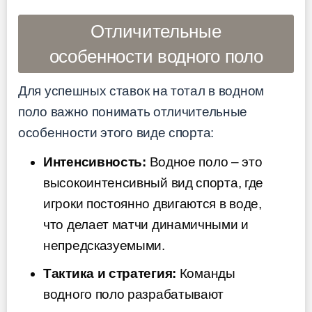
Отличительные
особенности водного поло
Для успешных ставок на тотал в водном
поло важно понимать отличительные
особенности этого виде спорта:
Интенсивность:
Водное поло – это
высокоинтенсивный вид спорта, где
игроки постоянно двигаются в воде,
что делает матчи динамичными и
непредсказуемыми.
Тактика и стратегия:
Команды
водного поло разрабатывают