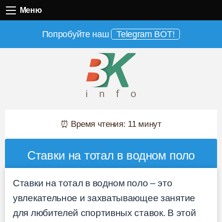
Меню
Меню
Попробуйте наш
Telegram BOT!
⏰ Время чтения: 11 минут
Ставки на тотал в водном поло
Ставки на тотал в водном поло – это
увлекательное и захватывающее занятие
для любителей спортивных ставок. В этой