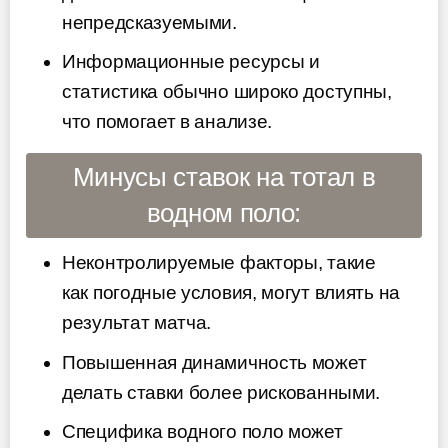
непредсказуемыми.
Информационные ресурсы и
статистика обычно широко доступны,
что помогает в анализе.
Минусы ставок на тотал в
водном поло:
Неконтролируемые факторы, такие
как погодные условия, могут влиять на
результат матча.
Повышенная динамичность может
делать ставки более рискованными.
Специфика водного поло может