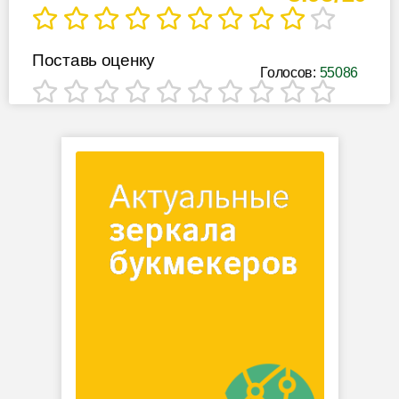
Поставь оценку
Голосов:
55086