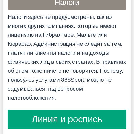
Налоги
Налоги здесь не предусмотрены, как во
многих других компаниях, которые имеют
лицензию на Гибралтаре, Мальте или
Кюрасао. Администрация не следит за тем,
платят ли клиенты налоги и на доходы
физических лиц в своих странах. В правилах
об этом тоже ничего не говорится. Поэтому,
пользуясь услугами 888Sport, можно не
задумываться над вопросом
налогообложения.
Линия и роспись