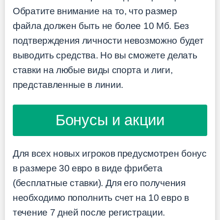
Обратите внимание на то, что размер
файла должен быть не более 10 Мб. Без
подтверждения личности невозможно будет
выводить средства. Но вы сможете делать
ставки на любые виды спорта и лиги,
представленные в линии.
Бонусы и акции
Для всех новых игроков предусмотрен бонус
в размере 30 евро в виде фрибета
(бесплатные ставки). Для его получения
необходимо пополнить счет на 10 евро в
течение 7 дней после регистрации.