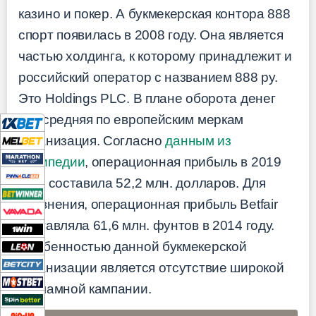
казино и покер. А букмекерская контора 888
спорт появилась в 2008 году. Она является
частью холдинга, к которому принадлежит и
российский оператор с названием 888 ру.
Это Holdings PLC. В плане оборота денег
это средняя по европейским меркам
организация. Согласно
данным из
Википедии
, операционная прибыль в 2019
году составила 52,2 млн. долларов. Для
сравнения, операционная прибыль Betfair
составляла 61,6 млн. фунтов в 2014 году.
Особенностью данной букмекерской
организации является отсутствие широкой
рекламной кампании.