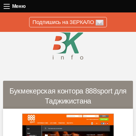
Меню
Меню
Подпишись на ЗЕРКАЛО
Букмекерская контора 888sport для
Таджикистана