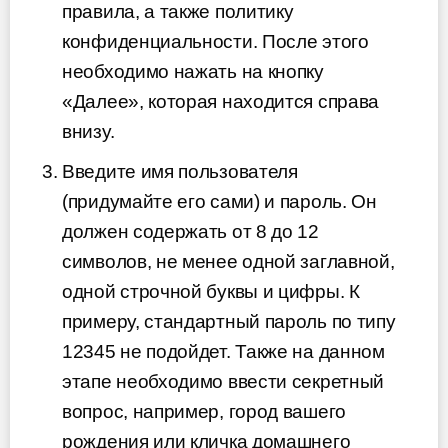
правила, а также политику
конфиденциальности. После этого
необходимо нажать на кнопку
«Далее», которая находится справа
внизу.
Введите имя пользователя
(придумайте его сами) и пароль. Он
должен содержать от 8 до 12
символов, не менее одной заглавной,
одной строчной буквы и цифры. К
примеру, стандартный пароль по типу
12345 не подойдет. Также на данном
этапе необходимо ввести секретный
вопрос, например, город вашего
рождения или кличка домашнего