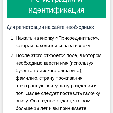
идентификация
Для регистрации на сайте необходимо:
Нажать на кнопку «Присоединиться»,
которая находится справа вверху.
После этого откроется поле, в котором
необходимо ввести имя (используя
буквы английского алфавита),
фамилию, страну проживания,
электронную почту, дату рождения и
пол. Далее следует поставить галочку
внизу. Она подтверждает, что вам
больше 18 лет и вы принимаете