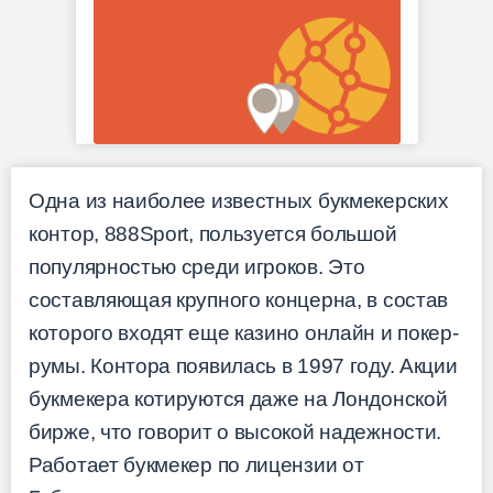
Одна из наиболее известных букмекерских
контор, 888Sport, пользуется большой
популярностью среди игроков. Это
составляющая крупного концерна, в состав
которого входят еще казино онлайн и покер-
румы. Контора появилась в 1997 году. Акции
букмекера котируются даже на Лондонской
бирже, что говорит о высокой надежности.
Работает букмекер по лицензии от