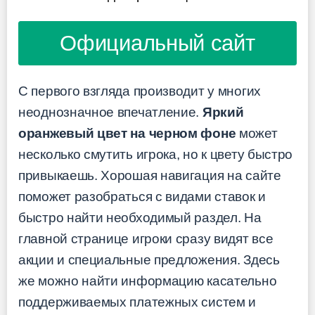
Официальный сайт
С первого взгляда производит у многих
неоднозначное впечатление.
Яркий
оранжевый цвет на черном фоне
может
несколько смутить игрока, но к цвету быстро
привыкаешь. Хорошая навигация на сайте
поможет разобраться с видами ставок и
быстро найти необходимый раздел. На
главной странице игроки сразу видят все
акции и специальные предложения. Здесь
же можно найти информацию касательно
поддерживаемых платежных систем и