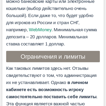
можно банковские карты или электронные
кошельки (выбор действительно очень
большой). Если даже то, что будет удобно
для игроков из России и стран СНГ,
например,
WebMoney
. Минимальная сумма
депозита – 20 долларов. Минимальная
ставка составляет 1 доллар.
Ограничения и лимиты
Как таковых лимитов здесь нет. Отзывы
свидетельствуют о том, что администрация
их не устанавливает. Однако
в личном
кабинете есть возможность игроку
самостоятельно поставить себе лимиты
.
Эта функция является важной частью