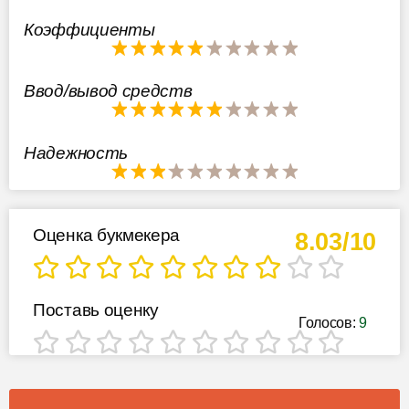
Коэффициенты
Ввод/вывод средств
Надежность
Оценка букмекера
8.03/10
Поставь оценку
Голосов:
9