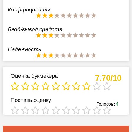
Коэффициенты
Ввод/вывод средств
Надежность
Оценка букмекера
7.70/10
Поставь оценку
Голосов:
4