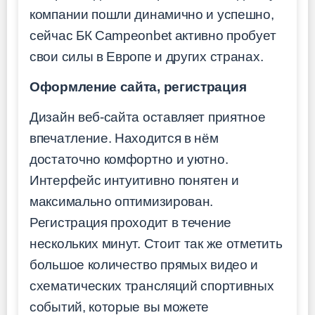
компании пошли динамично и успешно,
сейчас БК Campeonbet активно пробует
свои силы в Европе и других странах.
Оформление сайта, регистрация
Дизайн веб-сайта оставляет приятное
впечатление. Находится в нём
достаточно комфортно и уютно.
Интерфейс интуитивно понятен и
максимально оптимизирован.
Регистрация проходит в течение
нескольких минут. Стоит так же отметить
большое количество прямых видео и
схематических трансляций спортивных
событий, которые вы можете