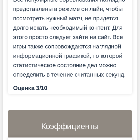
представлены в режиме он лайн, чтобы
посмотреть нужный матч, не придется
долго искать необходимый контент. Для
этого просто следует зайти на сайт. Все
игры также сопровождаются наглядной
информационной графикой, по которой
статистическое состояние дел можно
определить в течение считанных секунд.
Оценка 3/10
Коэффициенты