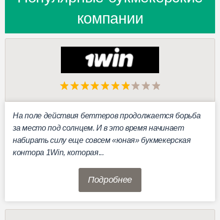
компании
На поле действия беттеров продолжается борьба
за место под солнцем. И в это время начинает
набирать силу еще совсем «юная» букмекерская
контора 1Win, которая...
Подробнее