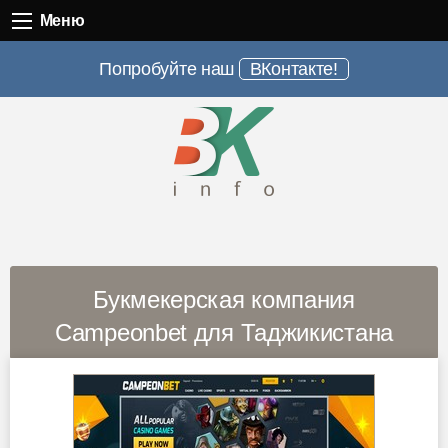
Меню
Меню
Попробуйте наш
ВКонтакте!
Букмекерская компания
Campeonbet для Таджикистана