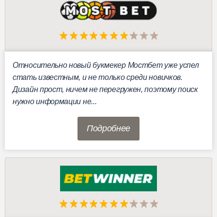
Относительно новый букмекер Мостбет уже успел
стать известным, и не только среди новичков.
Дизайн прост, ничем не перегружен, поэтому поиск
нужно информации не...
Подробнее