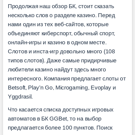
Продолжая наш обзор БК, стоит сказать
несколько слов о разделе казино. Перед
нами один из тех веб-сайтов, которые
объединяют киберспорт, обычный спорт,
онлайн-игры и казино в одном месте.
Слотов и инста-игр довольно много (108
типов слотов). Даже самые придирчивые
любители казино найдут здесь много
интересного. Компания предлагает слоты от
Betsoft, Play’n Go, Microgaming, Evoplay и
Yggdrasil.
Что касается списка доступных игровых
автоматов в БК GGBet, то на выбор
предлагается более 100 пунктов. Поиск