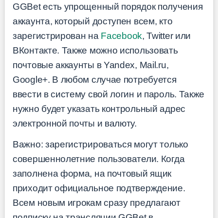
GGBet есть упрощенный порядок получения
аккаунта, который доступен всем, кто
зарегистрирован на
Facebook
, Twitter или
ВКонтакте. Также можно использовать
почтовые аккаунты в Yandex, Mail.ru,
Google+. В любом случае потребуется
ввести в систему свой логин и пароль. Также
нужно будет указать контрольный адрес
электронной почты и валюту.
Важно: зарегистрироваться могут только
совершеннолетние пользователи. Когда
заполнена форма, на почтовый ящик
приходит официальное подтверждение.
Всем новым игрокам сразу предлагают
подписку на трансляции GGBet в