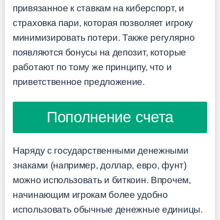
привязанное к ставкам на киберспорт, и
страховка пари, которая позволяет игроку
минимизировать потери. Также регулярно
появляются бонусы на депозит, которые
работают по тому же принципу, что и
приветственное предложение.
Пополнение счета
Наряду с государственными денежными
знаками (например, доллар, евро, фунт)
можно использовать и биткоин. Впрочем,
начинающим игрокам более удобно
использовать обычные денежные единицы.