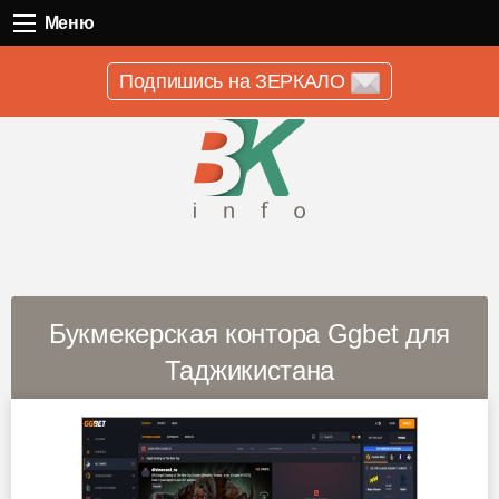
Меню
Меню
Подпишись на ЗЕРКАЛО
Букмекерская контора Ggbet для
Таджикистана