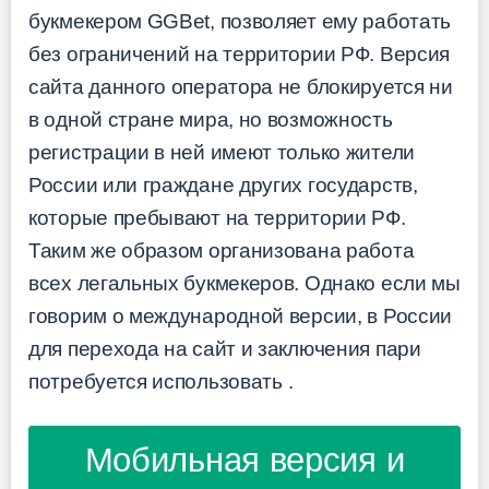
букмекером GGBet, позволяет ему работать
без ограничений на территории РФ. Версия
сайта данного оператора не блокируется ни
в одной стране мира, но возможность
регистрации в ней имеют только жители
России или граждане других государств,
которые пребывают на территории РФ.
Таким же образом организована работа
всех легальных букмекеров. Однако если мы
говорим о международной версии, в России
для перехода на сайт и заключения пари
потребуется использовать
.
Мобильная версия и