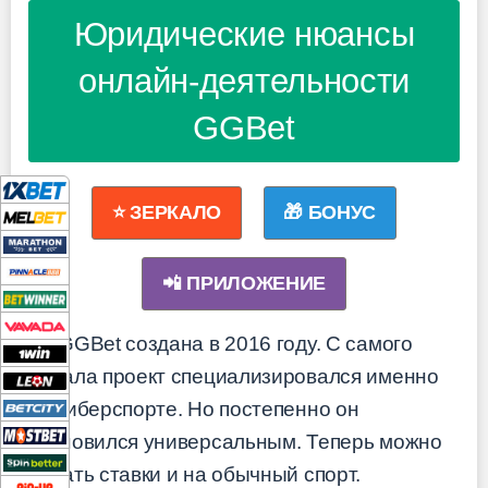
Юридические нюансы
онлайн-деятельности
GGBet
⭐ ЗЕРКАЛО
🎁 БОНУС
📲 ПРИЛОЖЕНИЕ
БК GGBet создана в 2016 году. С самого
начала проект специализировался именно
на киберспорте. Но постепенно он
становился универсальным. Теперь можно
делать ставки и на обычный спорт.