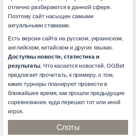
отлично разбираются в данной сфере.
Поэтому сайт насыщен самыми
актуальными ставками.
Есть версии сайта на русском, украинском,
английском, китайском и других языках.
Доступны новости, статистика и
результаты
. Что касается новостей, GGBet
предлагает прочитать, к примеру, о том,
какие турниры планируют провести в
ближайшее время, как прошли предыдущие
соревнования, куда перешел тот или иной
игрок.
Слоты