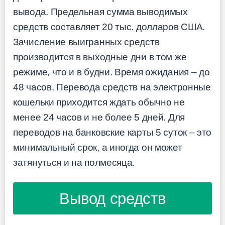
вывода. Предельная сумма выводимых
средств составляет 20 тыс. долларов США.
Зачисление выигранных средств
производится в выходные дни в том же
режиме, что и в будни. Время ожидания – до
48 часов. Перевода средств на электронные
кошельки приходится ждать обычно не
менее 24 часов и не более 5 дней. Для
переводов на банковские карты 5 суток – это
минимальный срок, а иногда он может
затянуться и на полмесяца.
Вывод средств