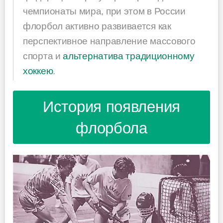
чемпионаты мира, при этом в России
флорбол активно развивается как
перспективное направление массового
спорта и
альтернатива традиционному
хоккею
.
История появления
флорбола