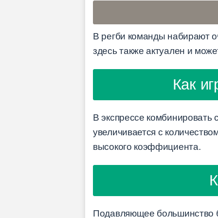
В регби команды набирают очк
здесь также актуален и може
Как иг
В экспрессе комбинировать с
увеличивается с количество
высокого коэффициента.
К
Подавляющее большинство бу