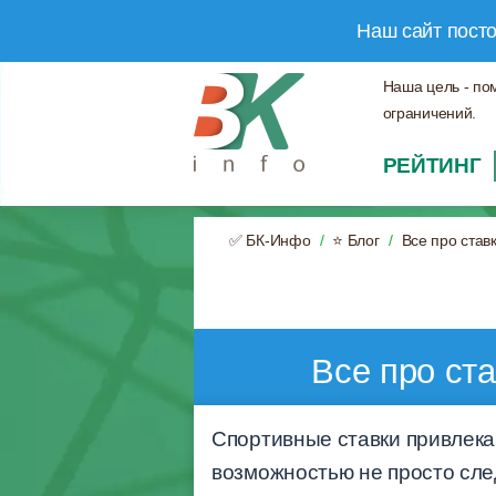
Наш сайт пост
Наша цель - по
ограничений.
РЕЙТИНГ
✅ БК-Инфо
⭐ Блог
Все про став
Все про ст
Спортивные ставки привлека
возможностью не просто след