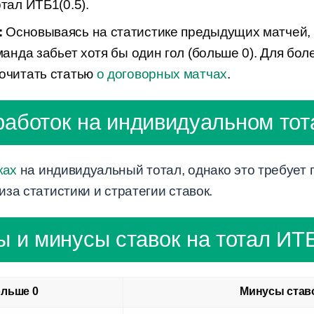
тал ИТБ1(0.5).
:
Основываясь на статистике предыдущих матчей,
оманда забьет хотя бы один гол (больше 0). Для бо
рочитать статью
о договорных матчах
.
работок на индивидуальном тот
ках
на индивидуальный тотал, однако это требует 
за статистики и стратегии ставок.
 и минусы ставок на тотал ИТБ
ольше 0
Минусы став