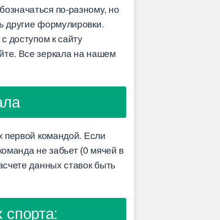
бозначаться по-разному, но
ть другие формулировки.
 с доступом к сайту
йте. Все зеркала на нашем
ала
х первой командой. Если
команда не забьет (0 мячей в
расчете данных ставок быть
 спорта: