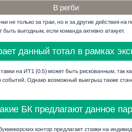
В регби
и не только за траи, но и за другие действия на п
т быть выгодным, если команда активно атакует.
рает данный тотал в рамках эк
тавки на ИТ1 (0.5) может быть рискованным, так к
м событий. Однако возможный выигрыш также стано
акие БК предлагают данное па
кмекерских контор предлагает ставки на индиви