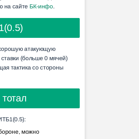
ю на сайте
БК-инфо
.
(0.5)
т хорошую атакующую
 ставки (больше 0 мячей)
щая тактика со стороны
 тотал
ТБ1(0.5):
обороне, можно