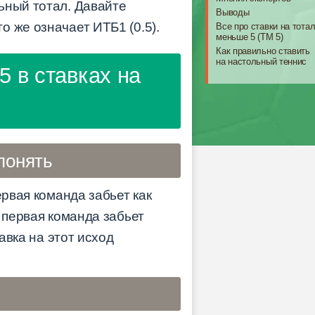
ьный тотал. Давайте
Выводы
 же означает ИТБ1 (0.5).
Все про ставки на тота
меньше 5 (ТМ 5)
Как правильно ставить
на настольный теннис
5 в ставках на
 понять
ервая команда забьет как
 первая команда забьет
авка на этот исход