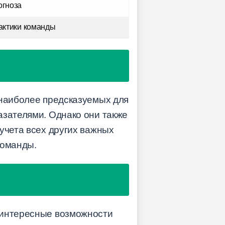
огноза
актики команды
 наиболее предсказуемых для
азателями. Однако они также
учета всех других важных
команды.
 интересные возможности