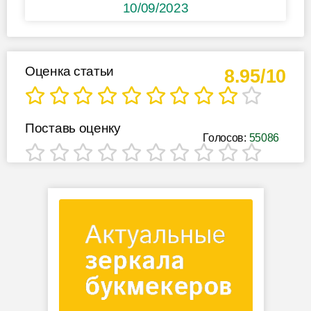
10/09/2023
Оценка статьи
8.95/10
Поставь оценку
Голосов:
55086