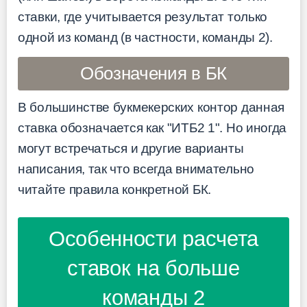
ставки, где учитывается результат только
одной из команд (в частности, команды 2).
Обозначения в БК
В большинстве букмекерских контор данная
ставка обозначается как "ИТБ2 1". Но иногда
могут встречаться и другие варианты
написания, так что всегда внимательно
читайте правила конкретной БК.
Особенности расчета
ставок на больше
команды 2