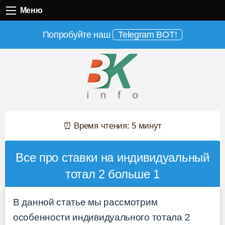
Меню
Меню
Попробуйте наш
Telegram BOT!
⏰ Время чтения: 5 минут
Все про ставки на индивидуальный
тотал 2 больше 1
В данной статье мы рассмотрим
особенности индивидуального тотала 2