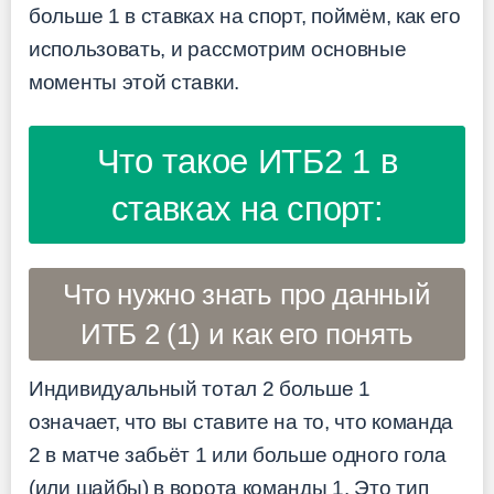
больше 1 в ставках на спорт, поймём, как его
использовать, и рассмотрим основные
моменты этой ставки.
Что такое ИТБ2 1 в
ставках на спорт:
Что нужно знать про данный
ИТБ 2 (1) и как его понять
Индивидуальный тотал 2 больше 1
означает, что вы ставите на то, что команда
2 в матче забьёт 1 или больше одного гола
(или шайбы) в ворота команды 1. Это тип