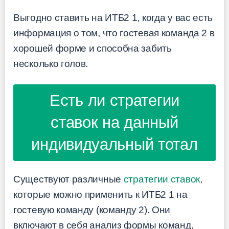
Выгодно ставить на ИТБ2 1, когда у вас есть
информация о том, что гостевая команда 2 в
хорошей форме и способна забить
несколько голов.
Есть ли стратегии
ставок на данный
индивидуальный тотал
Существуют различные
стратегии ставок
,
которые можно применить к ИТБ2 1 на
гостевую команду (команду 2). Они
включают в себя анализ формы команд,