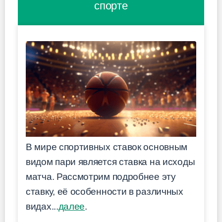
спорте
В мире спортивных ставок основным
видом пари является ставка на исходы
матча. Рассмотрим подробнее эту
ставку, её особенности в различных
видах...
далее
.