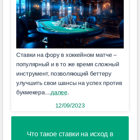
Ставки на фору в хоккейном матче –
популярный и в то же время сложный
инструмент, позволяющий беттеру
улучшить свои шансы на успех против
букмекера....
далее
.
12/09/2023
Что такое ставки на исход в