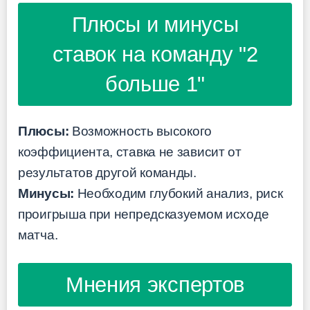
Плюсы и минусы
ставок на команду "2
больше 1"
Плюсы:
Возможность высокого
коэффициента, ставка не зависит от
результатов другой команды.
Минусы:
Необходим глубокий анализ, риск
проигрыша при непредсказуемом исходе
матча.
Мнения экспертов