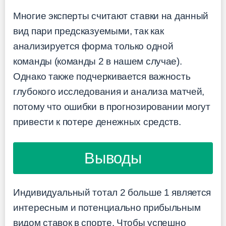
Многие эксперты считают ставки на данный
вид пари предсказуемыми, так как
анализируется форма только одной
команды (команды 2 в нашем случае).
Однако также подчеркивается важность
глубокого исследования и анализа матчей,
потому что ошибки в прогнозировании могут
привести к потере денежных средств.
Выводы
Индивидуальный тотал 2 больше 1 является
интересным и потенциально прибыльным
видом ставок в спорте. Чтобы успешно