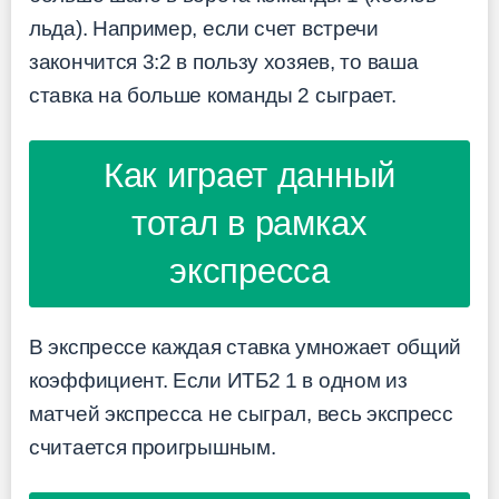
льда). Например, если счет встречи
закончится 3:2 в пользу хозяев, то ваша
ставка на больше команды 2 сыграет.
Как играет данный
тотал в рамках
экспресса
В экспрессе каждая ставка умножает общий
коэффициент. Если ИТБ2 1 в одном из
матчей экспресса не сыграл, весь экспресс
считается проигрышным.