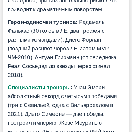
свободнее, принимают больше рисков, что
приводит к драматичным поворотам.
Герои-одиночки турнира:
Радамель
Фалькао (30 голов в ЛЕ, два трофея с
разными командами), Диего Форлан
(поздний расцвет через ЛЕ, затем MVP
ЧМ-2010), Антуан Гризманн (от середняка
Реал Сосьедад до звезды через финал
2018).
Специалисты-тренеры
:
Унаи Эмери —
абсолютный рекорд с четырьмя победами
(три с Севильей, одна с Вильярреалом в
2021). Диего Симеоне — две победы,
построил империю. Жозе Моуринью —
использовал ЛЕ как трамплин к ЛЧ (Порту