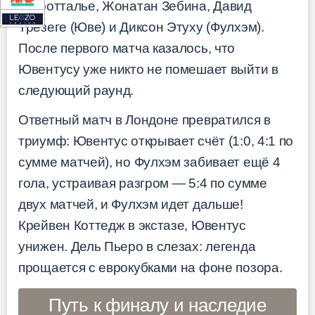
Легротталье, Жонатан Зебина, Давид
Трезеге (Юве) и Диксон Этуху (Фулхэм).
После первого матча казалось, что
Ювентусу уже никто не помешает выйти в
следующий раунд.
Ответный матч в Лондоне превратился в
триумф: Ювентус открывает счёт (1:0, 4:1 по
сумме матчей), но Фулхэм забивает ещё 4
гола, устраивая разгром — 5:4 по сумме
двух матчей, и Фулхэм идет дальше!
Крейвен Коттедж в экстазе, Ювентус
унижен. Дель Пьеро в слезах: легенда
прощается с еврокубками на фоне позора.
Путь к финалу и наследие