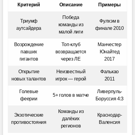
Критерий
Описание
Примеры
Победа
Триумф
Фулхэм в
команды из
аутсайдера
финале 2010
малой лиги
Возрождение
Топ-клуб
Манчестер
павших
возвращается
Юнайтед
гигантов
через ЛЕ
2017
Открытие
Неизвестный
Фалькао
новых талантов
игрок — герой
2011
Голевые
Ливерпуль-
5+ голов в матче
феерии
Боруссия 4:3
Команды из
Экзотические
Краснодар-
далёких
противостояния
Валенсия
регионов