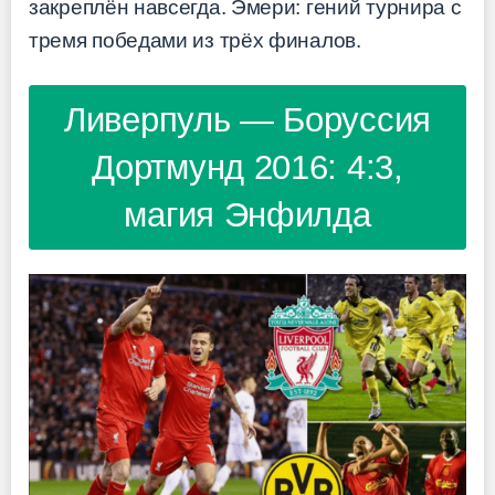
закреплён навсегда. Эмери: гений турнира с
тремя победами из трёх финалов.
Ливерпуль — Боруссия
Дортмунд 2016: 4:3,
магия Энфилда