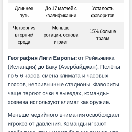
Длиннее
До 17 матчей с
Усталость
путь
квалификации
фаворитов
Четверг vs
Меньше
15% больше
вторник/
ротации, основа
травм
среда
играет
География Лиги Европы:
от Рейкьявика
(Исландия) до Баку (Азербайджан). Полёты
по 5-6 часов, смена климата и часовых
поясов, непривычные стадионы. Фавориты
чаще теряют очки в выездах, команды-
хозяева используют климат как оружие.
Меньше медийного внимания освобождает
игроков от давления. Команды играют