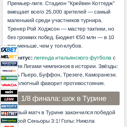
Премьер-лиге. Стадион "Крейвен Коттедж"
вмещает всего 25,000 зрителей — самый
маленький среди участников турнира.
Тренер Рой Ходжсон — мастер тактики, но
без громких побед. Бюджет €50 млн — в 10
раз меньше, чем у топ-клубов.
Ювентус:
легенда итальянского футбола
с
двумя Лигами чемпионов в истории. Звёзды:
Дель Пьеро, Буффон, Трезеге, Каморанези.
Абсолютный фаворит противостояния.
1/8 финала: шок в Турине
Первый матч в Турине закончился победой
Старой Сеньоры 3:1! Голы: Никола