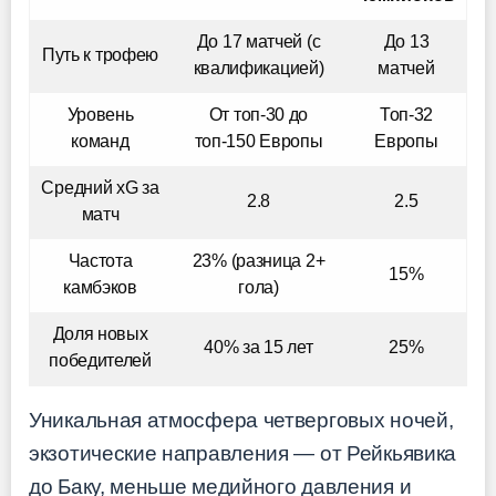
До 17 матчей (с
До 13
Путь к трофею
квалификацией)
матчей
Уровень
От топ-30 до
Топ-32
команд
топ-150 Европы
Европы
Средний xG за
2.8
2.5
матч
Частота
23% (разница 2+
15%
камбэков
гола)
Доля новых
40% за 15 лет
25%
победителей
Уникальная атмосфера четверговых ночей,
экзотические направления — от Рейкьявика
до Баку, меньше медийного давления и