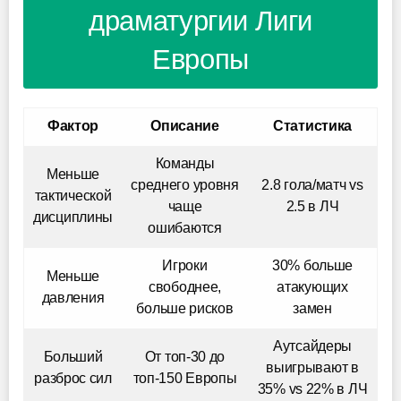
драматургии Лиги
Европы
Фактор
Описание
Статистика
Команды
Меньше
среднего уровня
2.8 гола/матч vs
тактической
чаще
2.5 в ЛЧ
дисциплины
ошибаются
Игроки
30% больше
Меньше
свободнее,
атакующих
давления
больше рисков
замен
Аутсайдеры
Больший
От топ-30 до
выигрывают в
разброс сил
топ-150 Европы
35% vs 22% в ЛЧ