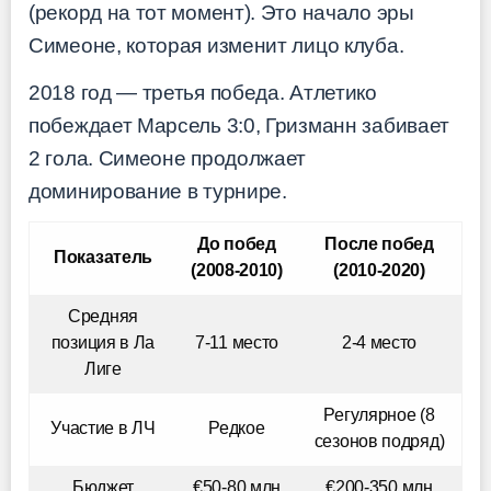
(рекорд на тот момент). Это начало эры
Симеоне, которая изменит лицо клуба.
2018 год — третья победа. Атлетико
побеждает Марсель 3:0, Гризманн забивает
2 гола. Симеоне продолжает
доминирование в турнире.
До побед
После побед
Показатель
(2008-2010)
(2010-2020)
Средняя
позиция в Ла
7-11 место
2-4 место
Лиге
Регулярное (8
Участие в ЛЧ
Редкое
сезонов подряд)
Бюджет
€50-80 млн
€200-350 млн