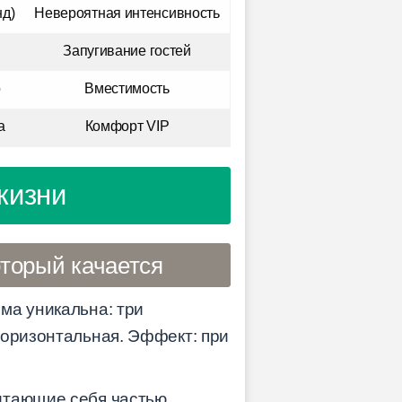
д)
Невероятная интенсивность
Запугивание гостей
о
Вместимость
а
Комфорт VIP
жизни
оторый качается
рма уникальна: три
горизонтальная. Эффект: при
читающие себя частью