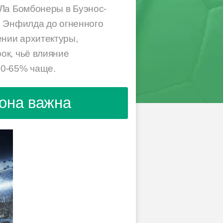
 Ла Бомбонеры в Буэнос-
о Энфилда до огненного
нии архитектуры,
ок, чьё влияние
60-65% чаще.
 она важна