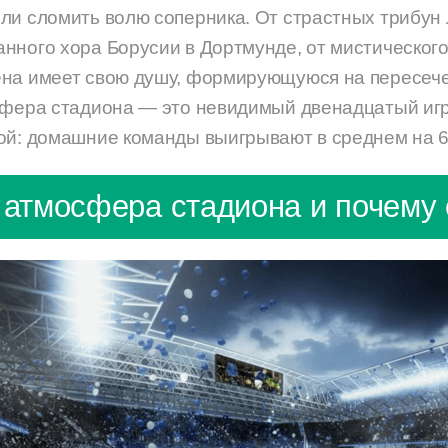
ли сломить волю соперника. От страстных трибун
нного хора Борусии в Дортмунде, от мистическог
ена имеет свою душу, формирующуюся на пересече
сфера стадиона — это невидимый двенадцатый игр
ой: домашние команды выигрывают в среднем на 
 атмосфера стадиона и почему