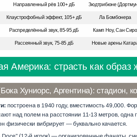
Направленный рёв 100+ дБ
Зюдтрибюне (Дортмун
Клаустрофобный эффект, 105+ дБ
Ла Бомбонера
Распределённый звук, 85-95 дБ
Камп Ноу, Сан Сир
Рассеянный звук, 75-85 дБ
Новые арены Катар
я Америка: страсть как образ 
Бока Хуниорс, Аргентина): стадион, к
и:
построена в 1940 году, вместимость 49,000. Фо
ают над полем на расстоянии 11-13 метров, одна 
н физически вибрирует — буквально качается.
 Doce" (12-й игрок) — организованные фанаты, с