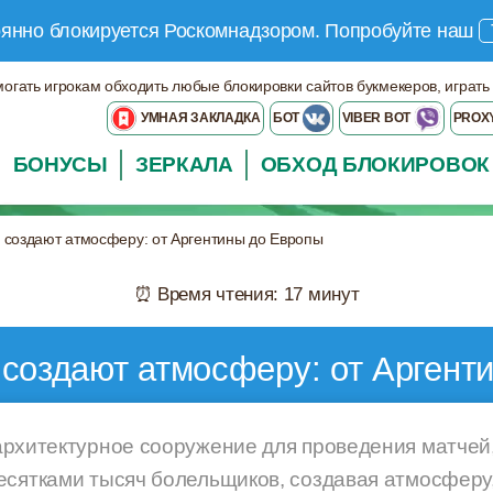
оянно блокируется Роскомнадзором.
Попробуйте наш
могать игрокам обходить любые блокировки сайтов букмекеров, играть
УМНАЯ ЗАКЛАДКА
БОТ
VIBER BOT
PROX
БОНУСЫ
ЗЕРКАЛА
ОБХОД БЛОКИРОВОК
 создают атмосферу: от Аргентины до Европы
⏰ Время чтения: 17 минут
 создают атмосферу: от Аргент
архитектурное сооружение для проведения матчей,
есятками тысяч болельщиков, создавая атмосферу