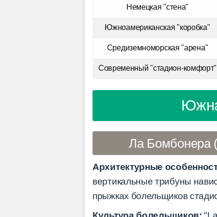
Немецкая "стена"
Южноамериканская "коробка"
Средиземноморская "арена"
Современный "стадион-комфорт"
Южна
Ла Бомбонера (
Архитектурные особенност
вертикальные трибуны навис
прыжках болельщиков стадио
Культура болельщиков:
"La