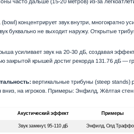
ны часто дальше (15-20 метров) из-за легкоатлет
(bowl) концентрирует звук внутри, многократно ус
звук буквально не выходит наружу. Открытые трибу
рыша усиливает звук на 20-30 дБ, создавая эффект 
ью закрытой крышей достиг рекорда 131.76 дБ — 
нтальность:
вертикальные трибуны (steep stands
н вниз, на игроков. Примеры: Энфилд, Жёлтая сте
Акустический эффект
Примеры
Звук замкнут, 95-110 дБ
Энфилд, Олд Траффо