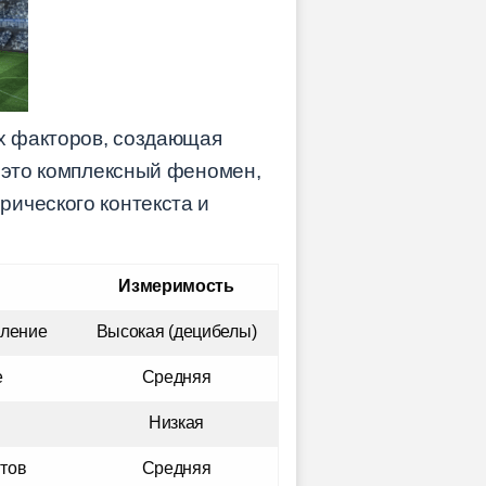
х факторов, создающая
— это комплексный феномен,
ического контекста и
Измеримость
вление
Высокая (децибелы)
е
Средняя
Низкая
тов
Средняя