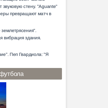
 звуковую стену. "Aguante"
неры превращают матч в
 землетрясения".
я вибрация здания.
е". Пеп Гвардиола: "Я
 футбола