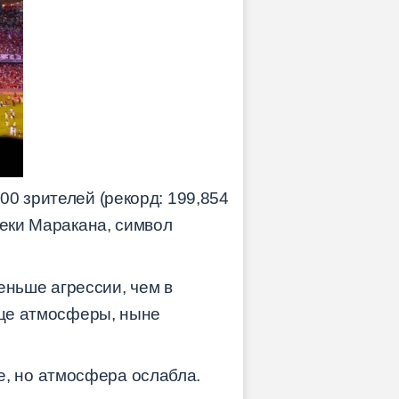
00 зрителей (рекорд: 199,854
реки Маракана, символ
еньше агрессии, чем в
дце атмосферы, ныне
е, но атмосфера ослабла.