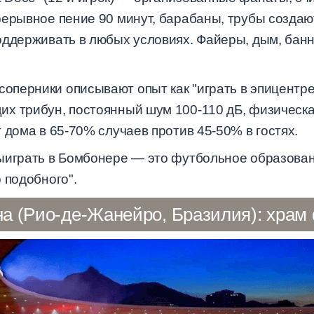
ерывное пение 90 минут, барабаны, трубы создают
оддерживать в любых условиях. Файеры, дым, бан
соперники описывают опыт как "играть в эпицентре
х трибун, постоянный шум 100-110 дБ, физическа
 дома в 65-70% случаев против 45-50% в гостях.
ыиграть в Бомбонере — это футбольное образовани
 подобного".
а (Рио-де-Жанейро, Бразилия): храм