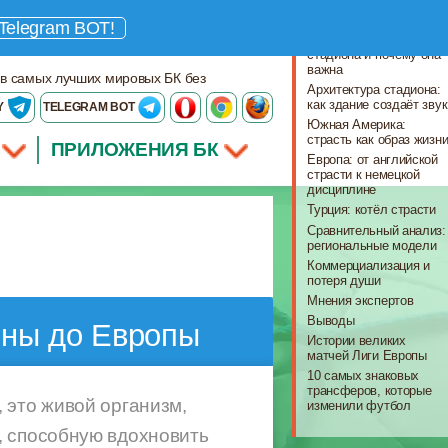
Что важно знать
Telegram BOT!
Что такое атмосфера
стадиона и почему она
важна
 в самых лучших мировых БК без
Архитектура стадиона:
как здание создаёт звук
Y
TELEGRAM BOT
Южная Америка:
страсть как образ жизн
ПРИЛОЖЕНИЯ БК
Европа: от английской
страсти к немецкой
дисциплине
Турция: котёл страсти
Сравнительный анализ:
региональные модели
Коммерциализация и
потеря души
Мнения экспертов
Выводы
ины до Европы
Истории великих
матчей Лиги Европы
10 самых знаковых
трансферов, которые
 это живой организм,
изменили футбол
, способную вдохновить