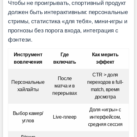
Чтобы не проигрывать, спортивный продукт
должен быть интерактивным: персональные
стримы, статистика «для тебя», мини-игры и
прогнозы без порога входа, интеграция с
фэнтези.
Инструмент
Где
Как мерить
вовлечения
включать
эффект
CTR > доля
После
Персональные
переходов в full-
матча и в
хайлайты
match, время
перерывах
досмотра
Доля «игры» с
Выбор камер/
Live-плеер
интерфейсом,
углов
средняя сессия