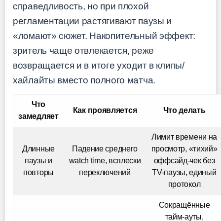
справедливость, но при плохой
регламентации растягивают паузы и
«ломают» сюжет. Накопительный эффект:
зритель чаще отвлекается, реже
возвращается и в итоге уходит в клипы/
хайлайты вместо полного матча.
Что
Как проявляется
Что делать
замедляет
Лимит времени на
Длинные
Падение среднего
просмотр, «тихий»
паузы и
watch time, всплески
оффсайд-чек без
повторы
переключений
TV-паузы, единый
протокол
Сокращённые
тайм-ауты,