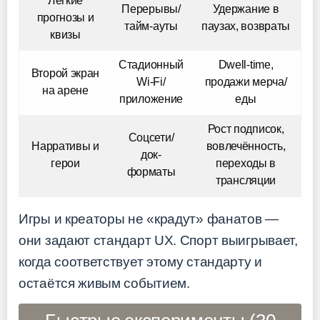
Лёгкие
Перерывы/
Удержание в
прогнозы и
тайм-ауты
паузах, возвраты
квизы
Стадионный
Dwell-time,
Второй экран
Wi-Fi/
продажи мерча/
на арене
приложение
еды
Рост подписок,
Соцсети/
Нарративы и
вовлечённость,
док-
герои
переходы в
форматы
трансляции
Игры и креаторы не «крадут» фанатов —
они задают стандарт UX. Спорт выигрывает,
когда соответствует этому стандарту и
остаётся живым событием.