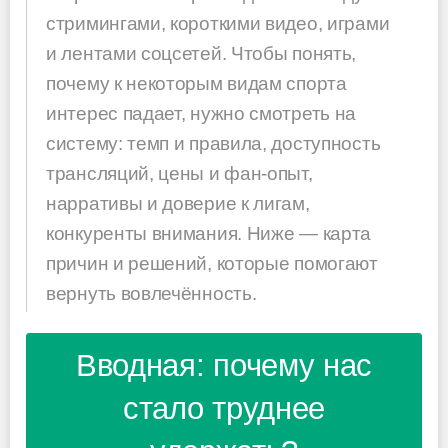
стримингами, короткими видео, играми
и лентами соцсетей. Чтобы понять,
почему к некоторым видам спорта
интерес падает, нужно смотреть на
систему: темп и правила, доступность
трансляций, цены и фан-опыт,
нарративы и доверие к лигам,
конкуренты внимания. Ниже — карта
причин и решений, которые помогают
вернуть вовлечённость.
Вводная: почему нас
стало труднее