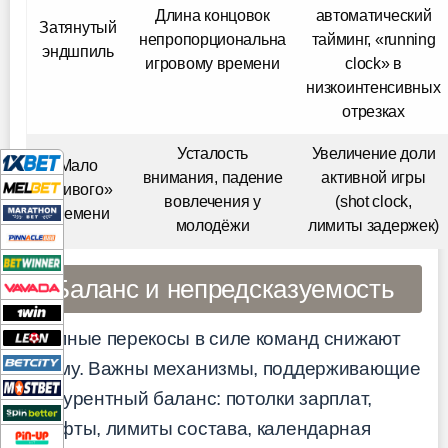
Длина концовок
автоматический
Затянутый
непропорциональна
тайминг, «running
эндшпиль
игровому времени
clock» в
низкоинтенсивных
отрезках
Усталость
Увеличение доли
Мало
внимания, падение
активной игры
«живого»
вовлечения у
(shot clock,
времени
молодёжи
лимиты задержек)
Баланс и непредсказуемость
Крупные перекосы в силе команд снижают
драму. Важны механизмы, поддерживающие
конкурентный баланс: потолки зарплат,
драфты, лимиты состава, календарная