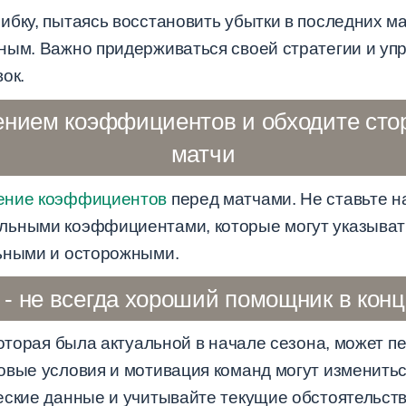
бку, пытаясь восстановить убытки в последних ма
ным. Важно придерживаться своей стратегии и уп
ок.
ением коэффициентов и обходите сто
матчи
ение коэффициентов
перед матчами. Не ставьте на
льными коэффициентами, которые могут указыват
ьными и осторожными.
 - не всегда хороший помощник в конц
которая была актуальной в начале сезона, может п
овые условия и мотивация команд могут изменитьс
еские данные и учитывайте текущие обстоятельств