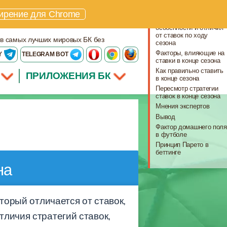
Что важно знать
ирение для Chrome
Ставки в конце сезона:
особенности и отличия
от ставок по ходу
 в самых лучших мировых БК без
сезона
Факторы, влияющие на
Y
TELEGRAM BOT
ставки в конце сезона
Как правильно ставить
ПРИЛОЖЕНИЯ БК
в конце сезона
Пересмотр стратегии
ставок в конце сезона
Мнения экспертов
Вывод
Фактор домашнего поля
в футболе
Принцип Парето в
беттинге
на
торый отличается от ставок,
личия стратегий ставок,