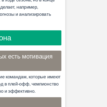
 делает, например,
огнозы и анализировать
зона
рых есть мотивация
ние командам, которые имеют
од в плей-офф, чемпионство
но и эффективно.