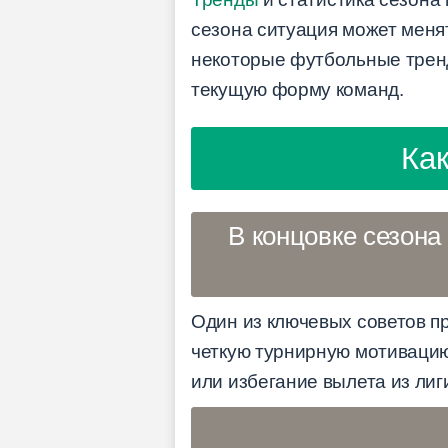
сезона ситуация может менят
некоторые футбольные трен
текущую форму команд.
Как
В концовке сезона
Один из ключевых советов п
четкую турнирную мотивацию
или избегание вылета из лиг