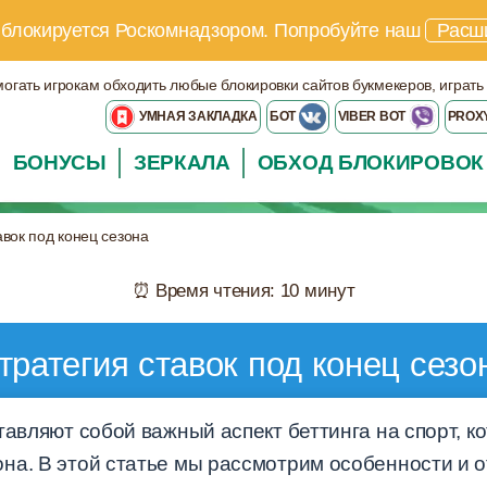
 блокируется Роскомнадзором.
Попробуйте наш
Расш
могать игрокам обходить любые блокировки сайтов букмекеров, играть
УМНАЯ ЗАКЛАДКА
БОТ
VIBER BOT
PROX
БОНУСЫ
ЗЕРКАЛА
ОБХОД БЛОКИРОВОК
авок под конец сезона
⏰ Время чтения: 10 минут
тратегия ставок под конец сезо
тавляют собой важный аспект беттинга на спорт, ко
а. В этой статье мы рассмотрим особенности и от