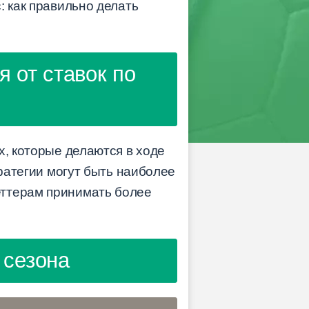
: как правильно делать
я от ставок по
х, которые делаются в ходе
тратегии могут быть наиболее
еттерам принимать более
 сезона