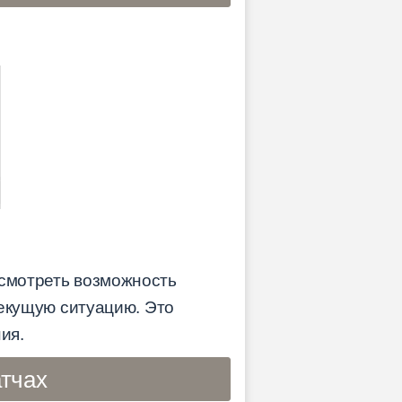
ссмотреть возможность
текущую ситуацию. Это
ия.
атчах