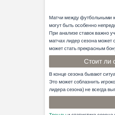
Матчи между футбольными к
могут быть особенно непредс
При анализе ставок важно уч
матчах лидер сезона может 
может стать прекрасным бон
Стоит ли 
В конце сезона бывают ситу
Это может соблазнить игроко
лидера сезона) не всегда в
Тренды
и статистика сезона 