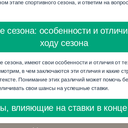
м этапе спортивного сезона, и ответим на вопрос
е сезона: особенности и отличи
ходу сезона
 сезона, имеют свои особенности и отличия от те
смотрим, в чем заключаются эти отличия и какие с
ексте. Понимание этих различий может помочь б
личивать свои шансы на успешные ставки.
ы, влияющие на ставки в конце