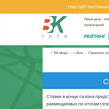
Наш сайт постоянно
Наша цель - по
ограничений.
РЕЙТИНГ
✅ БК-Инфо
⭐ Блог
Стратегия ст
С
Ставки в конце сезона предс
размещаемых по итогам сезон