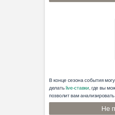
В конце сезона события мог
делать
live-ставки
, где вы м
позволит вам анализироват
Не п