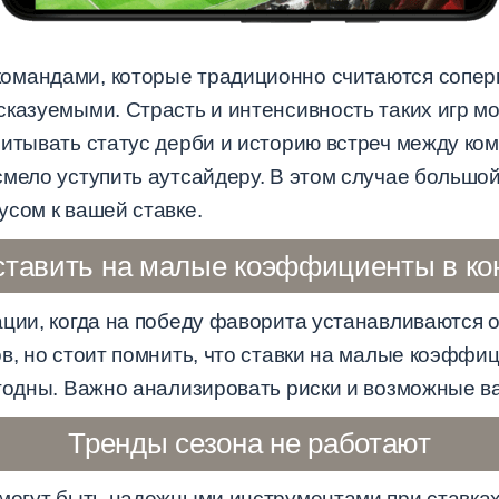
омандами, которые традиционно считаются соперн
казуемыми. Страсть и интенсивность таких игр мог
итывать статус дерби и историю встреч между ком
смело уступить аутсайдеру. В этом случае больш
усом к вашей ставке.
ставить на малые коэффициенты в ко
ации, когда на победу фаворита устанавливаются 
в, но стоит помнить, что ставки на малые коэффи
ыгодны. Важно анализировать риски и возможные в
Тренды сезона не работают
могут быть надежными инструментами при ставках 