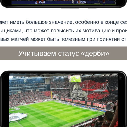
т иметь большое значение, особенно в конце се
ьщиками, что может повысить их мотивацию и про
евых матчей может быть полезным при принятии ст
Учитываем статус «дерби»