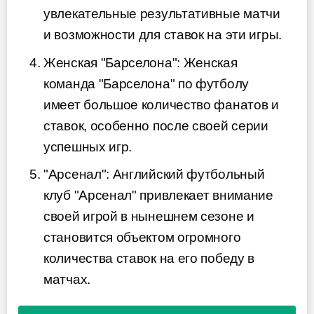
увлекательные результативные матчи
и возможности для ставок на эти игры.
Женская "Барселона": Женская
команда "Барселона" по футболу
имеет большое количество фанатов и
ставок, особенно после своей серии
успешных игр.
"Арсенал": Английский футбольный
клуб "Арсенал" привлекает внимание
своей игрой в нынешнем сезоне и
становится объектом огромного
количества ставок на его победу в
матчах.