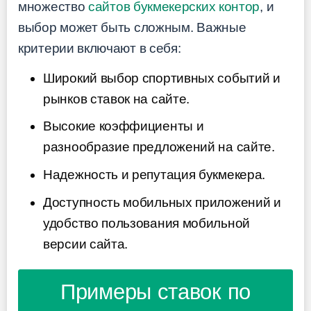
множество
сайтов букмекерских контор
, и
выбор может быть сложным. Важные
критерии включают в себя:
Широкий выбор спортивных событий и
рынков ставок на сайте.
Высокие коэффициенты и
разнообразие предложений на сайте.
Надежность и репутация букмекера.
Доступность мобильных приложений и
удобство пользования мобильной
версии сайта.
Примеры ставок по