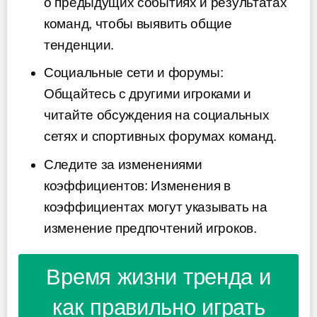
о предыдущих событиях и результатах
команд, чтобы выявить общие
тенденции.
Социальные сети и форумы:
Общайтесь с другими игроками и
читайте обсуждения на социальных
сетях и спортивных форумах команд.
Следите за изменениями
коэффициентов: Изменения в
коэффициентах могут указывать на
изменение предпочтений игроков.
Время жизни тренда и
как правильно играть