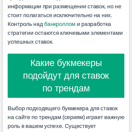
информации при размещении ставок, но не
стоит полагаться исключительно на них.
Контроль над
банкроллом
и разработка
стратегии остаются ключевыми элементами
успешных ставок.
Какие букмекеры
подойдут для ставок
по трендам
Выбор подходящего букмекера для ставок
на сайте по трендам (сериям) играет важную
роль в вашем успехе. Существует