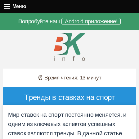
Меню
Меню
Попробуйте наш
Android приложение!
⏰ Время чтения: 13 минут
Tренды в ставках на спорт
Мир ставок на спорт постоянно меняется, и
одним из ключевых аспектов успешных
ставок являются тренды. В данной статье