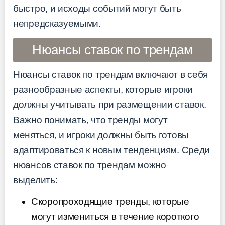
быстро, и исходы событий могут быть
непредсказуемыми.
Нюансы ставок по трендам
Нюансы ставок по трендам включают в себя
разнообразные аспекты, которые игроки
должны учитывать при размещении ставок.
Важно понимать, что тренды могут
меняться, и игроки должны быть готовы
адаптироваться к новым тенденциям. Среди
нюансов ставок по трендам можно
выделить:
Скоропроходящие тренды, которые
могут измениться в течение короткого