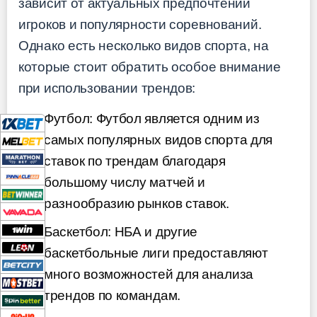
зависит от актуальных предпочтений
игроков и популярности соревнований.
Однако есть несколько видов спорта, на
которые стоит обратить особое внимание
при использовании трендов:
Футбол: Футбол является одним из
самых популярных видов спорта для
ставок по трендам благодаря
большому числу матчей и
разнообразию рынков ставок.
Баскетбол: НБА и другие
баскетбольные лиги предоставляют
много возможностей для анализа
трендов по командам.