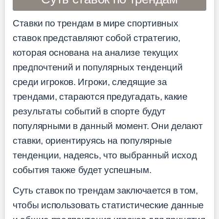
Ставки по трендам в мире спортивных
ставок представляют собой стратегию,
которая основана на анализе текущих
предпочтений и популярных тенденций
среди игроков. Игроки, следящие за
трендами, стараются предугадать, какие
результаты событий в спорте будут
популярными в данный момент. Они делают
ставки, ориентируясь на популярные
тенденции, надеясь, что выбранный исход
события также будет успешным.
Суть ставок по трендам заключается в том,
чтобы использовать статистические данные