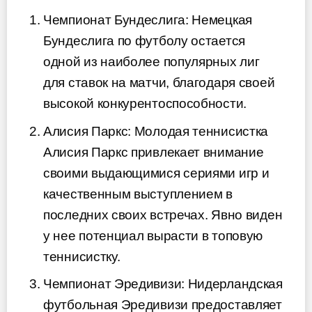
Чемпионат Бундеслига: Немецкая
Бундеслига по футболу остается
одной из наиболее популярных лиг
для ставок на матчи, благодаря своей
высокой конкурентоспособности.
Алисия Паркс: Молодая теннисистка
Алисия Паркс привлекает внимание
своими выдающимися сериями игр и
качественным выступлением в
последних своих встречах. Явно виден
у нее потенциал вырасти в топовую
теннисистку.
Чемпионат Эредивизи: Нидерландская
футбольная Эредивизи предоставляет