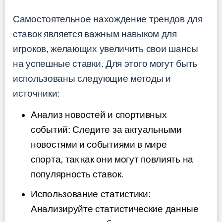
Самостоятельное нахождение трендов для
ставок является важным навыком для
игроков, желающих увеличить свои шансы
на успешные ставки. Для этого могут быть
использованы следующие методы и
источники:
Анализ новостей и спортивных
событий: Следите за актуальными
новостями и событиями в мире
спорта, так как они могут повлиять на
популярность ставок.
Использование статистики:
Анализируйте статистические данные