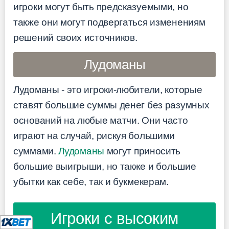
игроки могут быть предсказуемыми, но
также они могут подвергаться изменениям
решений своих источников.
Лудоманы
Лудоманы - это игроки-любители, которые
ставят большие суммы денег без разумных
оснований на любые матчи. Они часто
играют на случай, рискуя большими
суммами.
Лудоманы
могут приносить
большие выигрыши, но также и большие
убытки как себе, так и букмекерам.
Игроки с высоким