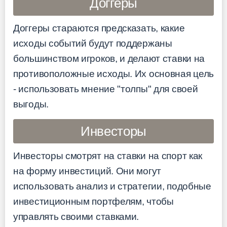
Доггеры
Доггеры стараются предсказать, какие
исходы событий будут поддержаны
большинством игроков, и делают ставки на
противоположные исходы. Их основная цель
- использовать мнение "толпы" для своей
выгоды.
Инвесторы
Инвесторы смотрят на ставки на спорт как
на форму инвестиций. Они могут
использовать анализ и стратегии, подобные
инвестиционным портфелям, чтобы
управлять своими ставками.