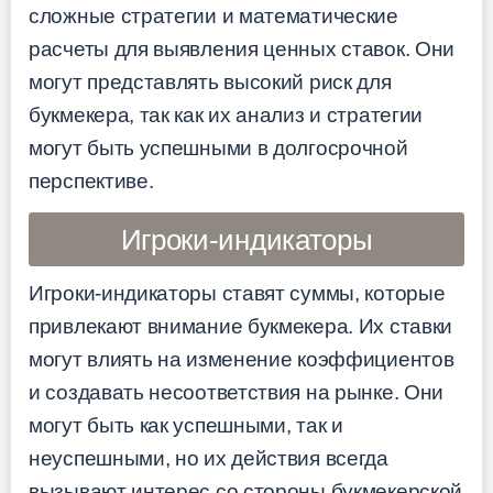
сложные стратегии и математические
расчеты для выявления ценных ставок. Они
могут представлять высокий риск для
букмекера, так как их анализ и стратегии
могут быть успешными в долгосрочной
перспективе.
Игроки-индикаторы
Игроки-индикаторы ставят суммы, которые
привлекают внимание букмекера. Их ставки
могут влиять на изменение коэффициентов
и создавать несоответствия на рынке. Они
могут быть как успешными, так и
неуспешными, но их действия всегда
вызывают интерес со стороны букмекерской