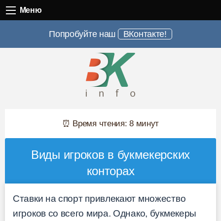
Меню
Меню
Попробуйте наш
ВКонтакте!
⏰ Время чтения: 8 минут
Виды игроков в букмекерских
конторах
Ставки на спорт привлекают множество
игроков со всего мира. Однако, букмекеры