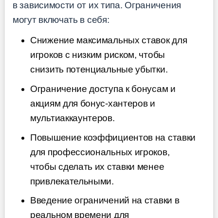
в зависимости от их типа. Ограничения
могут включать в себя:
Снижение максимальных ставок для
игроков с низким риском, чтобы
снизить потенциальные убытки.
Ограничение доступа к бонусам и
акциям для бонус-хантеров и
мультиаккаунтеров.
Повышение коэффициентов на ставки
для профессиональных игроков,
чтобы сделать их ставки менее
привлекательными.
Введение ограничений на ставки в
реальном времени для