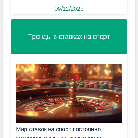
09/12/2023
Tренды в ставках на спорт
Мир ставок на спорт постоянно