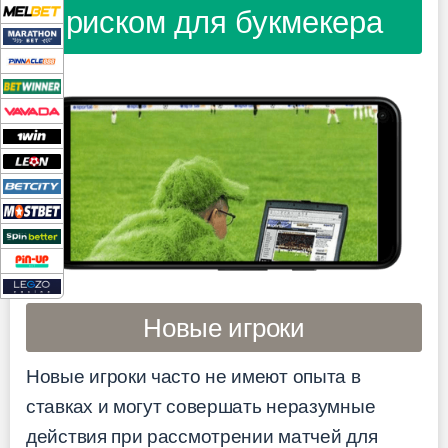
риском для букмекера
Новые игроки
Новые игроки часто не имеют опыта в
ставках и могут совершать неразумные
действия при рассмотрении матчей для