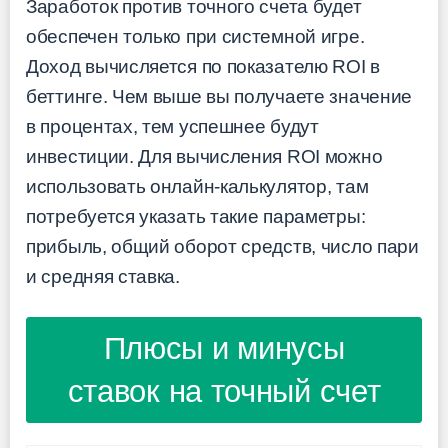
Заработок против точного счета будет
обеспечен только при системной игре.
Доход вычисляется по показателю ROI в
беттинге. Чем выше вы получаете значение
в процентах, тем успешнее будут
инвестиции. Для вычисления ROI можно
использовать онлайн-калькулятор, там
потребуется указать такие параметры:
прибыль, общий оборот средств, число пари
и средняя ставка.
Плюсы и минусы
ставок на точный счет