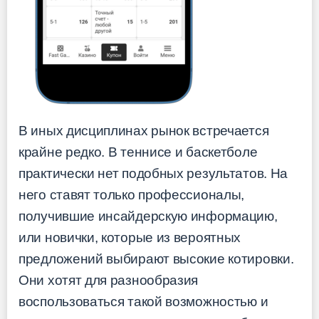
В иных дисциплинах рынок встречается
крайне редко. В теннисе и баскетболе
практически нет подобных результатов. На
него ставят только профессионалы,
получившие инсайдерскую информацию,
или новички, которые из вероятных
предложений выбирают высокие котировки.
Они хотят для разнообразия
воспользоваться такой возможностью и