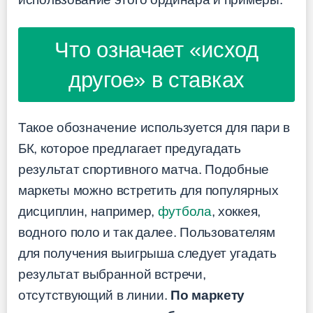
Что означает «исход
другое» в ставках
Такое обозначение используется для пари в
БК, которое предлагает предугадать
результат спортивного матча. Подобные
маркеты можно встретить для популярных
дисциплин, например,
футбола
, хоккея,
водного поло и так далее. Пользователям
для получения выигрыша следует угадать
результат выбранной встречи,
отсутствующий в линии.
По маркету