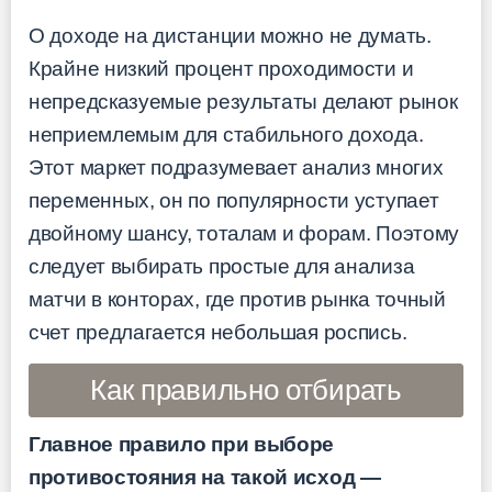
О доходе на дистанции можно не думать.
Крайне низкий процент проходимости и
непредсказуемые результаты делают рынок
неприемлемым для стабильного дохода.
Этот маркет подразумевает анализ многих
переменных, он по популярности уступает
двойному шансу, тоталам и форам. Поэтому
следует выбирать простые для анализа
матчи в конторах, где против рынка точный
счет предлагается небольшая роспись.
Как правильно отбирать
Главное правило при выборе
противостояния на такой исход —