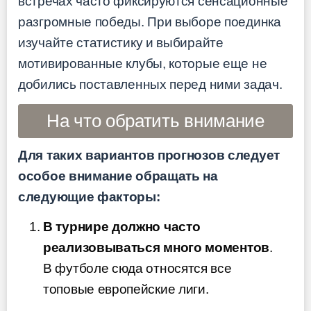
встречах часто фиксируются сенсационные
разгромные победы. При выборе поединка
изучайте статистику и выбирайте
мотивированные клубы, которые еще не
добились поставленных перед ними задач.
На что обратить внимание
Для таких вариантов прогнозов следует
особое внимание обращать на
следующие факторы:
В турнире должно часто
реализовываться много моментов
.
В футболе сюда относятся все
топовые европейские лиги.