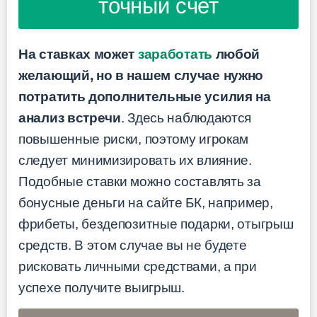
точный счет
На ставках может
заработать
любой
желающий, но в нашем случае нужно
потратить дополнительные усилия на
анализ встречи
. Здесь наблюдаются
повышенные риски, поэтому игрокам
следует минимизировать их влияние.
Подобные ставки можно составлять за
бонусные деньги на сайте БК, например,
фрибеты, бездепозитные подарки, отыгрыш
средств. В этом случае вы не будете
рисковать личными средствами, а при
успехе получите выигрыш.