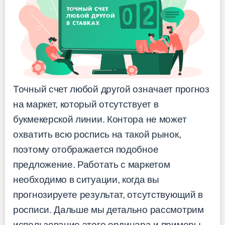
Точный счет любой другой означает прогноз
на маркет, который отсутствует в
букмекерской линии. Контора не может
охватить всю роспись на такой рынок,
поэтому отображается подобное
предложение. Работать с маркетом
необходимо в ситуации, когда вы
прогнозируете результат, отсутствующий в
росписи. Дальше мы детально рассмотрим
использование этого ординара и примеры.