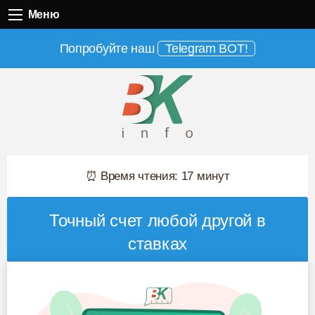
Меню
Меню
Попробуйте наш
Telegram BOT!
⏰ Время чтения: 17 минут
Точный счет любой другой в
ставках