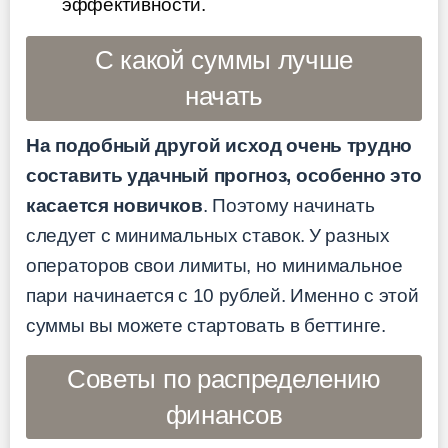
эффективности.
С какой суммы лучше
начать
На подобный другой исход очень трудно
составить удачный прогноз, особенно это
касается новичков
. Поэтому начинать
следует с минимальных ставок. У разных
операторов свои лимиты, но минимальное
пари начинается с 10 рублей. Именно с этой
суммы вы можете стартовать в беттинге.
Советы по распределению
финансов