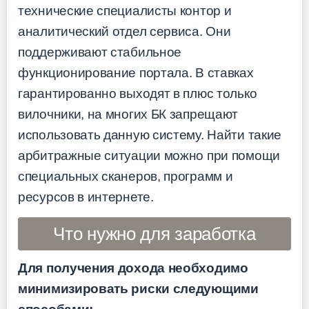
технические специалисты контор и
аналитический отдел сервиса. Они
поддерживают стабильное
функционирование портала. В ставках
гарантированно выходят в плюс только
вилочники, на многих БК запрещают
использовать данную систему. Найти такие
арбитражные ситуации можно при помощи
специальных сканеров, программ и
ресурсов в интернете.
Что нужно для заработка
Для получения дохода необходимо
минимизировать риски следующими