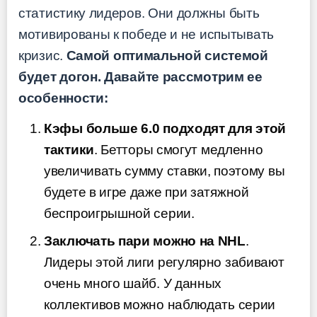
статистику лидеров. Они должны быть
мотивированы к победе и не испытывать
кризис.
Самой оптимальной системой
будет догон. Давайте рассмотрим ее
особенности:
Кэфы больше 6.0 подходят для этой
тактики
. Бетторы смогут медленно
увеличивать сумму ставки, поэтому вы
будете в игре даже при затяжной
беспроигрышной серии.
Заключать пари можно на NHL
.
Лидеры этой лиги регулярно забивают
очень много шайб. У данных
коллективов можно наблюдать серии