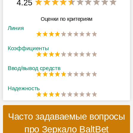
4.25
Оценки по критериям
Линия
Коэффициенты
Ввод/вывод средств
Надежность
Часто задаваемые вопросы
про Зеркало BaltBet