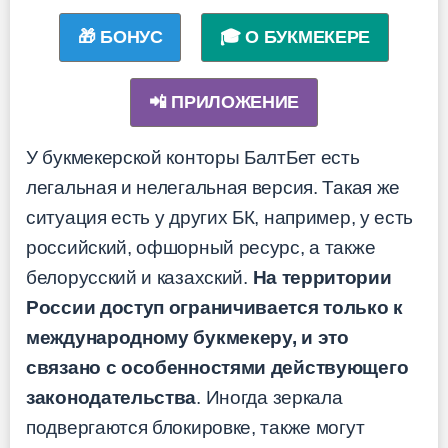
🎁 БОНУС
🎓 О БУКМЕКЕРЕ
📲 ПРИЛОЖЕНИЕ
У букмекерской конторы БалтБет есть
легальная и нелегальная версия. Такая же
ситуация есть у других БК, например, у
есть
российский, офшорный ресурс, а также
белорусский и казахский.
На территории
России доступ ограничивается только к
международному букмекеру, и это
связано с особенностями действующего
законодательства
. Иногда зеркала
подвергаются блокировке, также могут