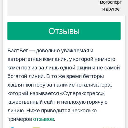
мотоспорт
и другое
Отзывы
БалтБет — довольно уважаемая и
авторитетная компания, у которой немного
клиентов из-за лишь одной акции и не самой
богатой линии. В то же время бетторы
хвалят контору за наличие тотализатора,
который называется «Суперэкспресс»,
качественный сайт и неплохую горячую
линию. Ниже приводится несколько
примеров
отзывов
.