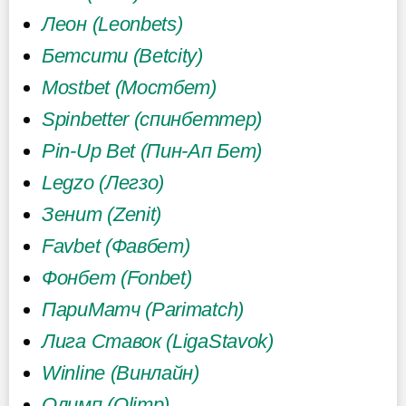
Леон (Leonbets)
Бетсити (Betcity)
Mostbet (Мостбет)
Spinbetter (спинбеттер)
Pin-Up Bet (Пин-Ап Бет)
Legzo (Легзо)
Зенит (Zenit)
Favbet (Фавбет)
Фонбет (Fonbet)
ПариМатч (Parimatch)
Лига Ставок (LigaStavok)
Winline (Винлайн)
Олимп (Olimp)