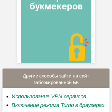
Другие способы зайти на сайт
заблокированной БК
Использование VPN сервисов
Включение режима Turbo в браузерах