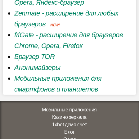
Opera, Яндекс-браузер
Zenmate - расширение для любых
браузеров
NEW!
friGate - расширение для браузеров
Chrome, Opera, Firefox
Браузер TOR
Анонимайзеры
Мобильные приложения для
смартфонов и планшетов
Мобильные приложения
Казино зеркала
1xbet демо счет
Блог