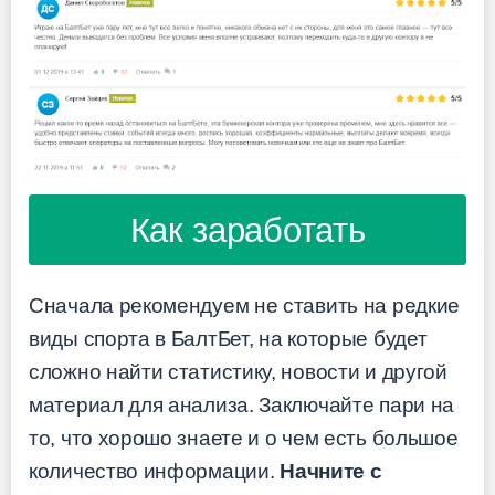
Как заработать
Сначала рекомендуем не ставить на редкие
виды спорта в БалтБет, на которые будет
сложно найти статистику, новости и другой
материал для анализа. Заключайте пари на
то, что хорошо знаете и о чем есть большое
количество информации.
Начните с