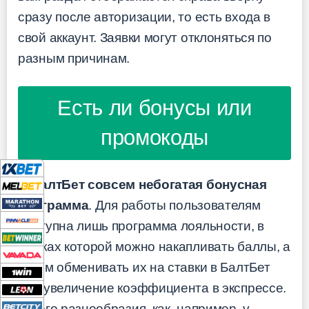
сразу после авторизации, то есть входа в
свой аккаунт. Заявки могут отклоняться по
разным причинам.
Есть ли бонусы или
промокоды
В БалтБет совсем небогатая бонусная
программа
. Для работы пользователям
доступна лишь программа лояльности, в
рамках которой можно накапливать баллы, а
затем обменивать их на ставки в БалтБет
или увеличение коэффициента в экспрессе.
Такого разнообразия, как, например, у
,