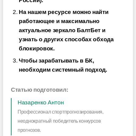
России).
На нашем ресурсе можно найти
работающее и максимально
актуальное зеркало БалтБет и
узнать о других способах обхода
блокировок.
Чтобы зарабатывать в БК,
необходим системный подход.
Статью подготовил:
Назаренко Антон
Профессионал спортпрогнозирования,
неоднократный победитель конкурсов
прогнозов.