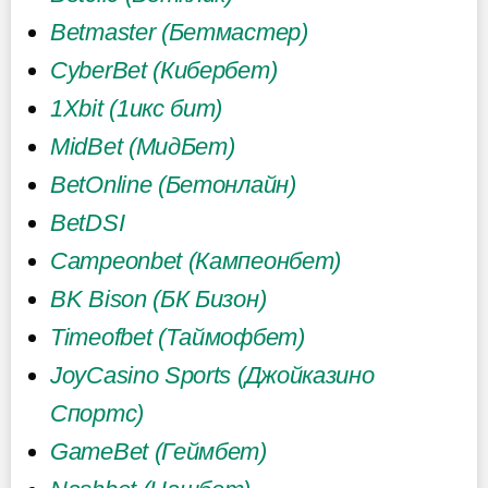
Betmaster (Бетмастер)
CyberBet (Кибербет)
1Xbit (1икс бит)
MidBet (МидБет)
BetOnline (Бетонлайн)
BetDSI
Campeonbet (Кампеонбет)
BK Bison (БК Бизон)
Timeofbet (Таймофбет)
JoyCasino Sports (Джойказино
Спортс)
GameBet (Геймбет)