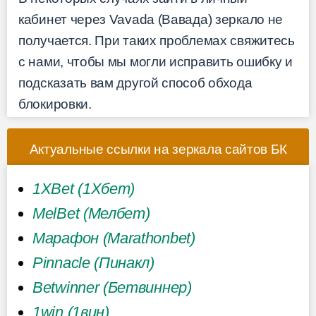
кабинет через Vavada (Вавада) зеркало не
получается. При таких проблемах свяжитесь
с нами, чтобы мы могли исправить ошибку и
подсказать вам другой способ обхода
блокировки.
Актуальные ссылки на зеркала сайтов БК
1XBet (1Хбет)
MelBet (Мелбет)
Марафон (Marathonbet)
Pinnacle (Пинакл)
Betwinner (Бетвиннер)
1win (1вин)