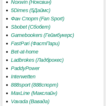
Noxwin (Ноксвин)
5Dimes (5Даймс)
Фан Спорт (Fan Sport)
Sbobet (Сбобет)
Gamebookers (Геймбукерс)
FastPari (ФастПари)
Bet-at-home
Ladbrokes (Ладброкес)
PaddyPower
Interwetten
888sport (888спорт)
MaxLine (Макслайн)
Vavada (Вавада)