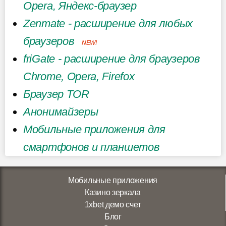
Opera, Яндекс-браузер
Zenmate - расширение для любых
браузеров
NEW!
friGate - расширение для браузеров
Chrome, Opera, Firefox
Браузер TOR
Анонимайзеры
Мобильные приложения для
смартфонов и планшетов
Мобильные приложения
Казино зеркала
1xbet демо счет
Блог