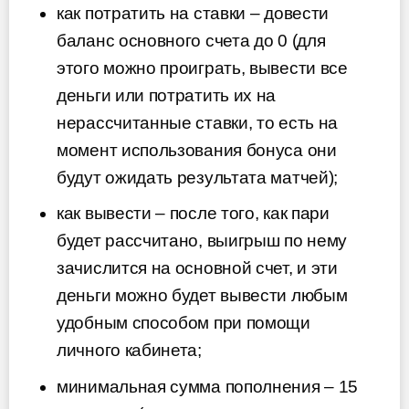
как потратить на ставки – довести
баланс основного счета до 0 (для
этого можно проиграть, вывести все
деньги или потратить их на
нерассчитанные ставки, то есть на
момент использования бонуса они
будут ожидать результата матчей);
как вывести – после того, как пари
будет рассчитано, выигрыш по нему
зачислится на основной счет, и эти
деньги можно будет вывести любым
удобным способом при помощи
личного кабинета;
минимальная сумма пополнения – 15