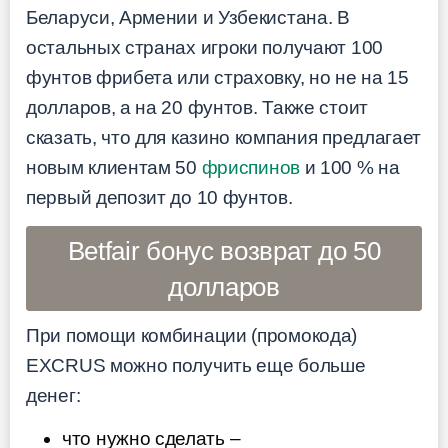
Беларуси, Армении и Узбекистана. В
остальных странах игроки получают 100
фунтов фрибета или страховку, но не на 15
долларов, а на 20 фунтов. Также стоит
сказать, что для казино компания предлагает
новым клиентам 50
фриспинов
и 100 % на
первый депозит до 10 фунтов.
Betfair бонус возврат до 50
долларов
При помощи комбинации (промокода)
EXCRUS можно получить еще больше
денег:
что нужно сделать –