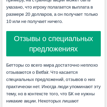
указано, что игроку полагается выплата в
размере 20 долларов, а он получает только
10 или не получает ничего.
Отзывы о специальных
предложениях
Бетторы со всего мира достаточно неплохо
отзываются о Betfair. Что касается
специальных предложений, отзывов о них
практически нет. Иногда люди упоминают эту
тему, но в контексте того, что БК не нужны
никакие акции. Некоторых лишают