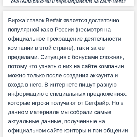
она была рабочей и перенаправляла на сайт Betfair
Биржа ставок Betfair является достаточно
популярной как в России (несмотря на
официальное прекращение деятельности
компании в этой стране), так и за ее
пределами. Ситуация с бонусами сложная,
потому что узнать о них на сайте компании
можно только после создания аккаунта и
входа в него. В интернете пишут разную
информацию о специальных предложениях,
которые игроки получают от Бетфайр. Но в
данном материале мы собрали самые
актуальные данные, полученные на
официальном сайте конторы и при общении