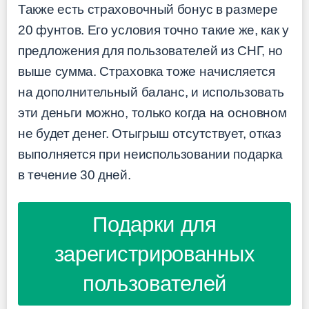
Также есть страховочный бонус в размере
20 фунтов. Его условия точно такие же, как у
предложения для пользователей из СНГ, но
выше сумма. Страховка тоже начисляется
на дополнительный баланс, и использовать
эти деньги можно, только когда на основном
не будет денег. Отыгрыш отсутствует, отказ
выполняется при неиспользовании подарка
в течение 30 дней.
Подарки для
зарегистрированных
пользователей