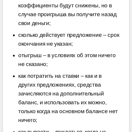
коэффициенты будут снижены, но в
случае проигрыша вы получите назад
свои деньги;
сколько действует предложение – срок
окончания не указан;
отыгрыш – в условиях об этом ничего
не сказано;
как потратить на ставки – как и в
других предложениях, средства
зачисляются на дополнительный
баланс, и использовать их можно,
только когда на основном балансе нет
ничего;
как вывести – дождаться, когда на