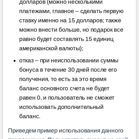
долларов (можно несколькими
платежами, главное – сделать первую
ставку именно на 15 долларов; также
можно внести больше, но подарок все
равно будет составлять 15 единиц
американской валюты);
отказ – при неиспользовании суммы
бонуса в течение 30 дней после его
получения, то есть за это время
баланс основного счета не будет
равен 0, и пользователь не сможет
использовать дополнительный
баланс.
Приведем пример использования данного