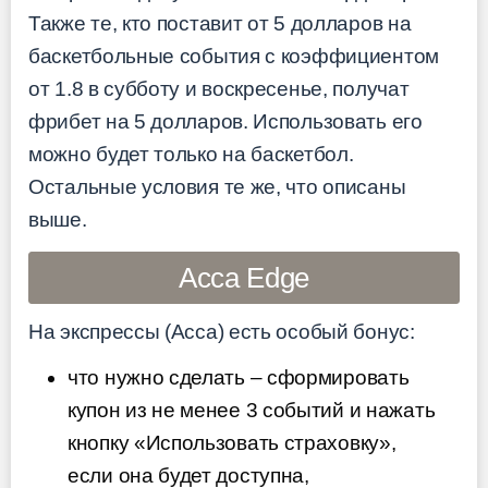
Также те, кто поставит от 5 долларов на
баскетбольные события с коэффициентом
от 1.8 в субботу и воскресенье, получат
фрибет на 5 долларов. Использовать его
можно будет только на баскетбол.
Остальные условия те же, что описаны
выше.
Acca Edge
На экспрессы (Acca) есть особый бонус:
что нужно сделать – сформировать
купон из не менее 3 событий и нажать
кнопку «Использовать страховку»,
если она будет доступна,