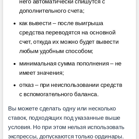
него автоматически спишутся с
дополнительного счета;
как вывести – после выигрыша
средства переводятся на основной
счет, откуда их можно будет вывести
любым удобным способом;
минимальная сумма пополнения – не
имеет значения;
отказ – при неиспользовании средств
с вспомогательного баланса.
Вы можете сделать одну или несколько
ставок, подходящих под указанные выше
условия. Но при этом нельзя использовать
экспрессы, допускаются только ординары.