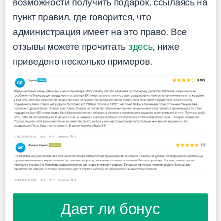
возможности получить подарок, ссылаясь на
пункт правил, где говорится, что
администрация имеет на это право. Все
отзывы можете прочитать
здесь
, ниже
приведено несколько примеров.
Дает ли бонус