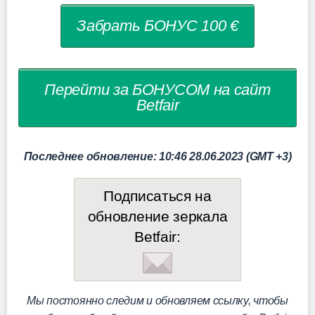
Забрать БОНУС 100 €
Перейти за БОНУСОМ на сайт
Betfair
Последнее обновление: 10:46 28.06.2023 (GMT +3)
Подписаться на
обновление зеркала
Betfair:
Мы постоянно следим и обновляем ссылку, чтобы