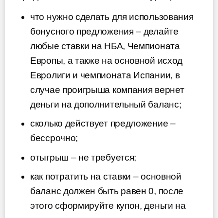
что нужно сделать для использования
бонусного предложения – делайте
любые ставки на НБА, Чемпионата
Европы, а также на основной исход
Евролиги и чемпионата Испании, в
случае проигрыша компания вернет
деньги на дополнительный баланс;
сколько действует предложение –
бессрочно;
отыгрыш – не требуется;
как потратить на ставки – основной
баланс должен быть равен 0, после
этого сформируйте купон, деньги на