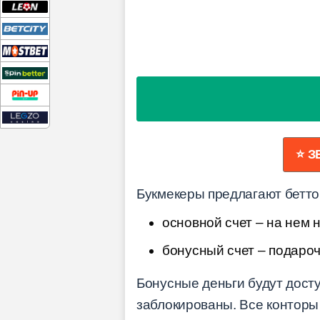
⭐ З
Букмекеры предлагают бетто
основной счет – на нем 
бонусный счет – подароч
Бонусные деньги будут дост
заблокированы. Все конторы