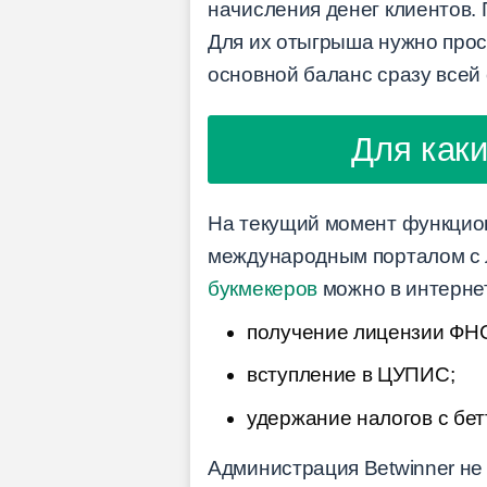
начисления денег клиентов.
Для их отыгрыша нужно прос
основной баланс сразу всей
Для каки
На текущий момент функцион
международным порталом с 
букмекеров
можно в интернет
получение лицензии ФН
вступление в ЦУПИС;
удержание налогов с бет
Администрация Betwinner не 