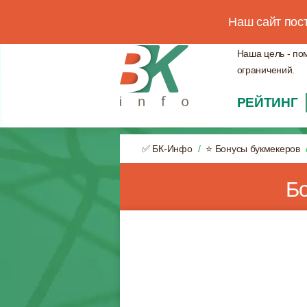
Наш сайт пос
Наша цель - по
ограничений.
РЕЙТИНГ
✅ БК-Инфо
⭐ Бонусы букмекеров
Б