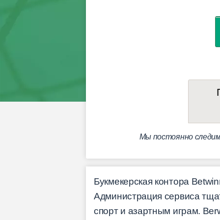
Мы постоянно следим 
Букмекерская контора Betwin
Администрация сервиса тщат
спорт и азартным играм. Ber