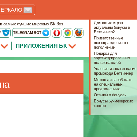
Что важно знать
 ЗЕРКАЛО
Что такое счет для
бонусов?
Для каких стран
 в самых лучших мировых БК без
актуальны бонусы в
Бетвиннер?
Y
TELEGRAM BOT
Приветственные
вознаграждения на
ПРИЛОЖЕНИЯ БК
пополнение
Подарки для
зарегистрированных
пользователей
Условия использования
промокода Бетвиннер
Можно ли заработать
на
на специальных
предложениях
Отзывы о бонусах
Бонусы букмекерских
контор