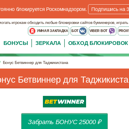
тоянно блокируется Роскомнадзором.
Подпишись на
могать игрокам обходить любые блокировки сайтов букмекеров, играть
УМНАЯ ЗАКЛАДКА
БОТ
VIBER BOT
PROX
БОНУСЫ
ЗЕРКАЛА
ОБХОД БЛОКИРОВОК
Бонус Бетвиннер для Таджикистана
онус Бетвиннер для Таджикиста
Забрать БОНУС 25000 ₽