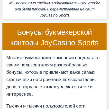
Мы постоянно следим и обновляем ссылку, чтобы
она была рабочей и перенаправляла на сайт
JoyCasino Sports
Бонусы букмекерской
конторы JoyCasino Sports
Многие букмекерские компании предлагают
своим пользователям разнообразные
бонусы, которые привлекают даже самых
скептически настроенных пользователей,
делают игру на ставках увлекательнее и
интереснее.
Тысячи и тысячи пользователей сети