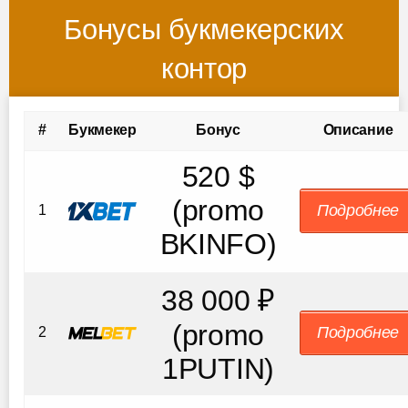
Бонусы букмекерских
контор
#
Букмекер
Бонус
Описание
520 $
(promo
Подробнее
1
BKINFO)
38 000 ₽
(promo
Подробнее
2
1PUTIN)