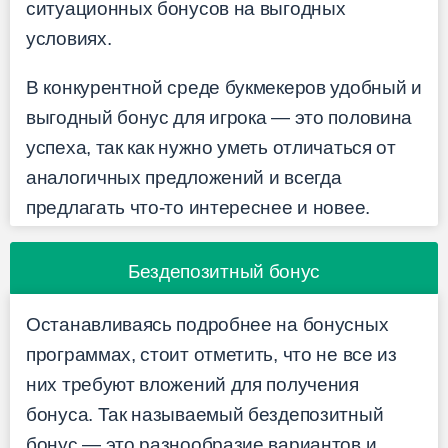
ситуационных бонусов на выгодных
условиях.
В конкурентной среде букмекеров удобный и
выгодный бонус для игрока — это половина
успеха, так как нужно уметь отличаться от
аналогичных предложений и всегда
предлагать что-то интереснее и новее.
Бездепозитный бонус
Останавливаясь подробнее на бонусных
программах, стоит отметить, что не все из
них требуют вложений для получения
бонуса. Так называемый бездепозитный
бонус — это разнообразие вариантов и