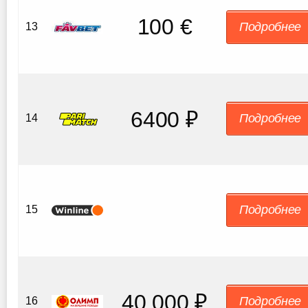
100 €
Подробнее
13
6400 ₽
Подробнее
14
Подробнее
15
40 000 ₽
Подробнее
16