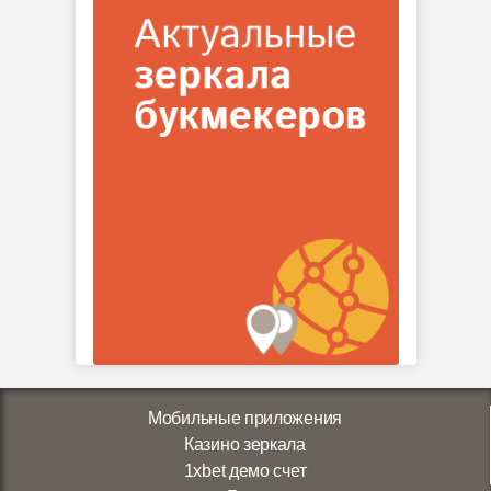
Мобильные приложения
Казино зеркала
1xbet демо счет