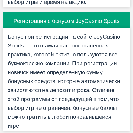
выбор игры и время на акцию.
Регистрация с бонусом JoyCasino Sports
Бонус при регистрации на сайте JoyCasino
Sports — это самая распространенная
практика, которой активно пользуются все
букмекерские компании. При регистрации
новичок имеет определенную сумму
бонусных средств, которые автоматически
зачисляются на депозит игрока. Отличие
этой программы от предыдущей в том, что
выбор игр не ограничен, бонусные баллы
можно тратить в любой понравившейся
игре.