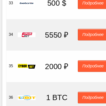
500 $
Подробнее
33
5550 ₽
Подробнее
34
2000 ₽
Подробнее
35
1 BTC
Подробнее
36