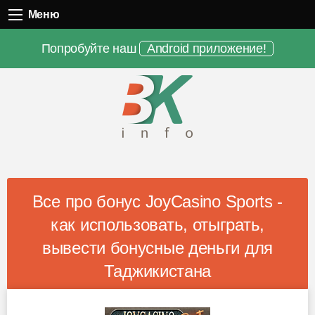
Меню
Меню
Попробуйте наш
Android приложение!
Все про бонус JoyCasino Sports -
как использовать, отыграть,
вывести бонусные деньги для
Таджикистана