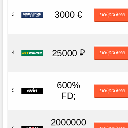
3000 €
Подробнее
3
25000 ₽
Подробнее
4
600%
Подробнее
5
FD;
2000000