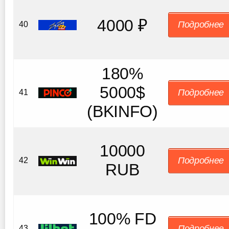
4000 ₽
Подробнее
40
180%
5000$
Подробнее
41
(BKINFO)
10000
Подробнее
42
RUB
100% FD
Подробнее
43