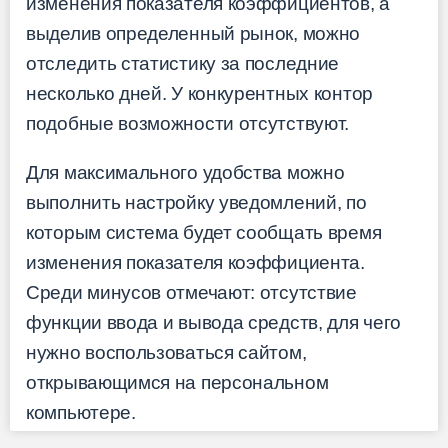
изменения показателя коэффициентов, а
выделив определенный рынок, можно
отследить статистику за последние
несколько дней. У конкурентных контор
подобные возможности отсутствуют.
Для максимального удобства можно
выполнить настройку уведомлений, по
которым система будет сообщать время
изменения показателя коэффициента.
Среди минусов отмечают: отсутствие
функции ввода и вывода средств, для чего
нужно воспользоваться сайтом,
открывающимся на персональном
компьютере.