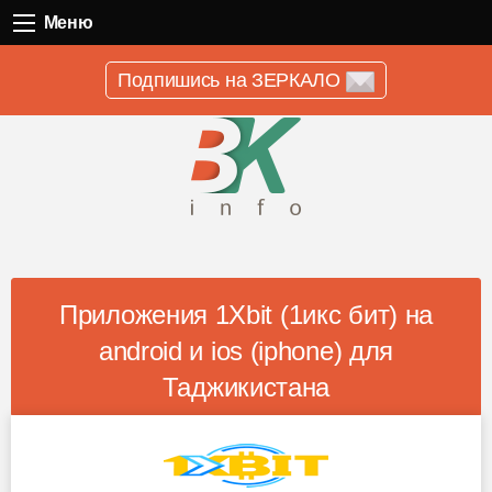
Меню
Меню
Подпишись на ЗЕРКАЛО
Приложения 1Xbit (1икс бит) на
android и ios (iphone) для
Таджикистана