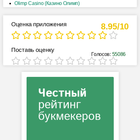
Olimp Casino (Казино Олимп)
Оценка приложения
8.95/10
Поставь оценку
Голосов:
55086