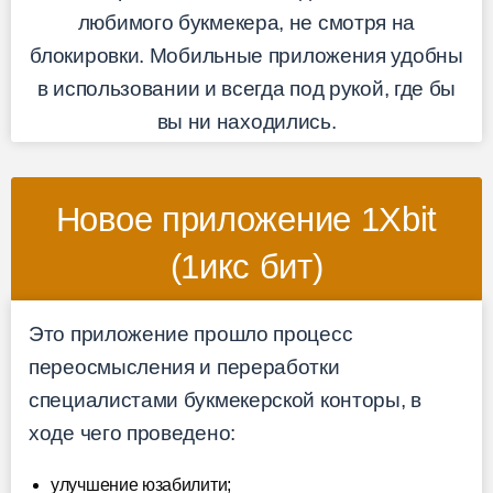
любимого букмекера, не смотря на
блокировки. Мобильные приложения удобны
в использовании и всегда под рукой, где бы
вы ни находились.
Новое приложение 1Xbit
(1икс бит)
Это приложение прошло процесс
переосмысления и переработки
специалистами букмекерской конторы, в
ходе чего проведено:
улучшение юзабилити;