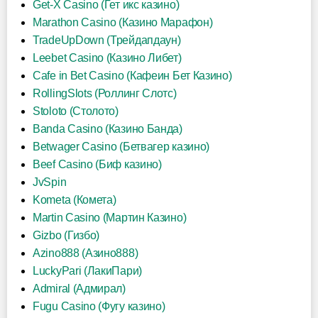
Get-X Casino (Гет икс казино)
Marathon Casino (Казино Марафон)
TradeUpDown (Трейдапдаун)
Leebet Casino (Казино Либет)
Cafe in Bet Casino (Кафеин Бет Казино)
RollingSlots (Роллинг Слотс)
Stoloto (Столото)
Banda Casino (Казино Банда)
Betwager Casino (Бетвагер казино)
Beef Casino (Биф казино)
JvSpin
Kometa (Комета)
Martin Casino (Мартин Казино)
Gizbo (Гизбо)
Azino888 (Азино888)
LuckyPari (ЛакиПари)
Admiral (Адмирал)
Fugu Casino (Фугу казино)