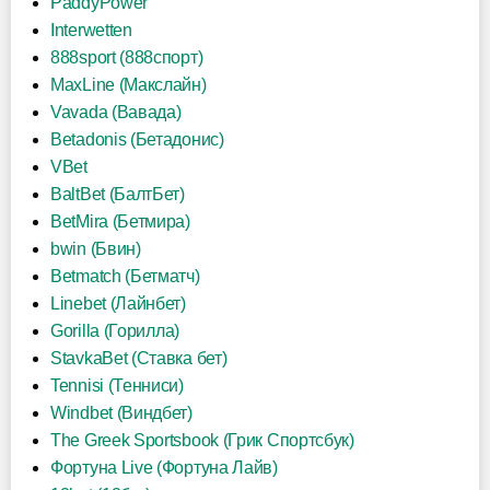
PaddyPower
Interwetten
888sport (888спорт)
MaxLine (Макслайн)
Vavada (Вавада)
Betadonis (Бетадонис)
VBet
BaltBet (БалтБет)
BetMira (Бетмира)
bwin (Бвин)
Betmatch (Бетматч)
Linebet (Лайнбет)
Gorilla (Горилла)
StavkaBet (Ставка бет)
Tennisi (Тенниси)
Windbet (Виндбет)
The Greek Sportsbook (Грик Спортсбук)
Фортуна Live (Фортуна Лайв)