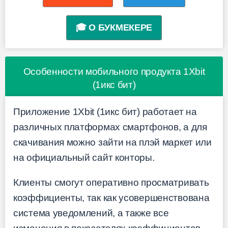
🎓 О БУКМЕКЕРЕ
Особенности мобильного продукта 1Xbit
(1икс бит)
Приложение 1Xbit (1икс бит) работает на
различных платформах смартфонов, а для
скачивания можно зайти на плэй маркет или
на официальный сайт конторы.
Клиенты смогут оперативно просматривать
коэффициенты, так как усовершенствована
система уведомлений, а также все