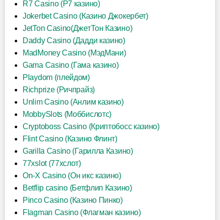
R7 Casino (Р7 казино)
Jokerbet Casino (Казино Джокербет)
JetTon Casino(ДжетТон Казино)
Daddy Casino (Дадди казино)
MadMoney Casino (МэдМани)
Gama Casino (Гама казино)
Playdom (плейдом)
Richprize (Ричпрайз)
Unlim Casino (Анлим казино)
MobbySlots (Моббислотс)
Cryptoboss Casino (Криптобосс казино)
Flint Casino (Казино Флинт)
Garilla Casino (Гарилла Казино)
77xslot (77хслот)
On-X Casino (Он икс казино)
Betflip casino (Бетфлип Казино)
Pinco Casino (Казино Пинко)
Flagman Casino (Флагман казино)