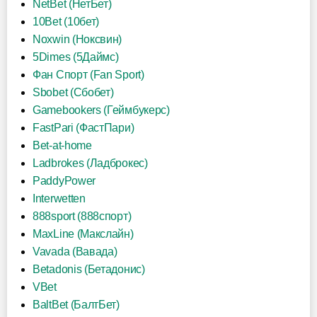
NetBet (НетБет)
10Bet (10бет)
Noxwin (Ноксвин)
5Dimes (5Даймс)
Фан Спорт (Fan Sport)
Sbobet (Сбобет)
Gamebookers (Геймбукерс)
FastPari (ФастПари)
Bet-at-home
Ladbrokes (Ладброкес)
PaddyPower
Interwetten
888sport (888спорт)
MaxLine (Макслайн)
Vavada (Вавада)
Betadonis (Бетадонис)
VBet
BaltBet (БалтБет)