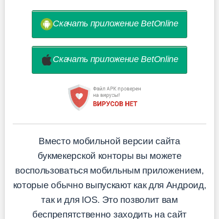
Скачать приложение BetOnline
Скачать приложение BetOnline
Вместо мобильной версии сайта
букмекерской конторы вы можете
воспользоваться мобильным приложением,
которые обычно выпускают как для Андроид,
так и для IOS. Это позволит вам
беспрепятственно заходить на сайт