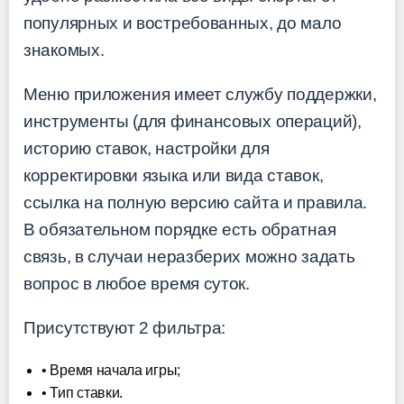
популярных и востребованных, до мало
знакомых.
Меню приложения имеет службу поддержки,
инструменты (для финансовых операций),
историю ставок, настройки для
корректировки языка или вида ставок,
ссылка на полную версию сайта и правила.
В обязательном порядке есть обратная
связь, в случаи неразберих можно задать
вопрос в любое время суток.
Присутствуют 2 фильтра:
• Время начала игры;
• Тип ставки.