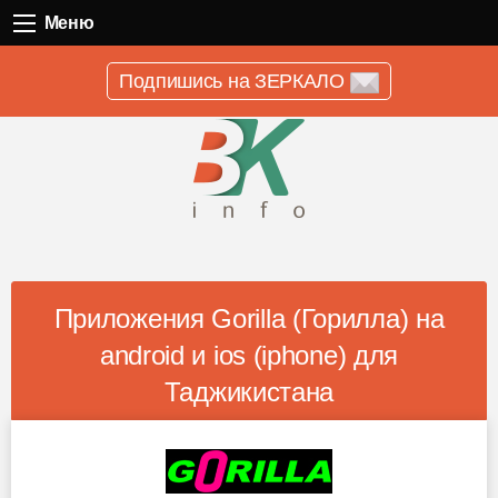
Меню
Меню
Подпишись на ЗЕРКАЛО
Приложения Gorilla (Горилла) на
android и ios (iphone) для
Таджикистана