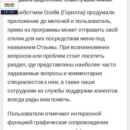
Разработчики Gorilla (Горилла) продумали
приложение до мелочей и пользователь,
прямо из программы может отправить свой
отклик для них посредством меню под
названием Отзывы. При возникновении
вопросов или проблем стоит посетить
раздел, где представлены наиболее часто
задаваемые вопросы и комментарии
специалистов к ним, а также наши
сотрудники из службы поддержки клиентов
всегда рады вам помочь.
Пользователи отмечают интересной
функцией графическое сопровождение