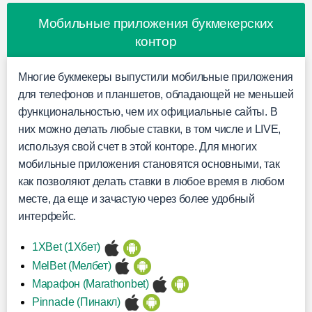
Мобильные приложения букмекерских
контор
Многие букмекеры выпустили мобильные приложения
для телефонов и планшетов, обладающей не меньшей
функциональностью, чем их официальные сайты. В
них можно делать любые ставки, в том числе и LIVE,
используя свой счет в этой конторе. Для многих
мобильные приложения становятся основными, так
как позволяют делать ставки в любое время в любом
месте, да еще и зачастую через более удобный
интерфейс.
1XBet (1Хбет)
MelBet (Мелбет)
Марафон (Marathonbet)
Pinnacle (Пинакл)