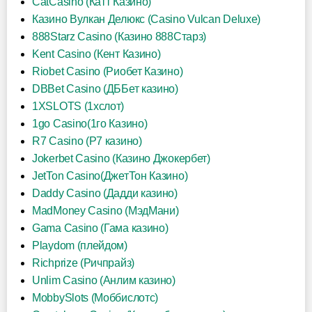
CatCasino (Катт Казино)
Казино Вулкан Делюкс (Casino Vulcan Deluxe)
888Starz Casino (Казино 888Старз)
Kent Casino (Кент Казино)
Riobet Casino (Риобет Казино)
DBBet Casino (ДББет казино)
1XSLOTS (1хслот)
1go Casino(1го Казино)
R7 Casino (Р7 казино)
Jokerbet Casino (Казино Джокербет)
JetTon Casino(ДжетТон Казино)
Daddy Casino (Дадди казино)
MadMoney Casino (МэдМани)
Gama Casino (Гама казино)
Playdom (плейдом)
Richprize (Ричпрайз)
Unlim Casino (Анлим казино)
MobbySlots (Моббислотс)