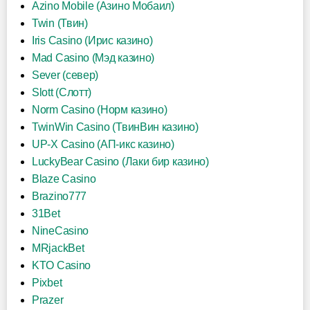
Azino Mobile (Азино Мобаил)
Twin (Твин)
Iris Casino (Ирис казино)
Mad Casino (Мэд казино)
Sever (север)
Slott (Слотт)
Norm Casino (Норм казино)
TwinWin Casino (ТвинВин казино)
UP-X Casino (АП-икс казино)
LuckyBear Casino (Лаки бир казино)
Blaze Casino
Brazino777
31Bet
NineCasino
MRjackBet
KTO Casino
Pixbet
Prazer