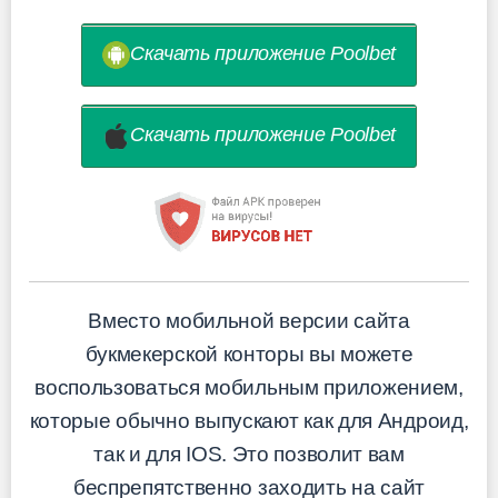
Скачать приложение Poolbet
Скачать приложение Poolbet
Вместо мобильной версии сайта
букмекерской конторы вы можете
воспользоваться мобильным приложением,
которые обычно выпускают как для Андроид,
так и для IOS. Это позволит вам
беспрепятственно заходить на сайт