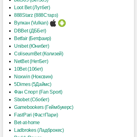
Loot Bet (Лутбет)
888Starz (888Старз)
Вулкан (Vulkan)
DBBet (ДББет)
Betfair (Бетфаир)
Unibet (Юнибет)
ColiseumBet (Колизей)
NetBet (НетБет)
10Bet (10бет)
Noxwin (Ноксвин)
5Dimes (5Даймс)
Фан Спорт (Fan Sport)
Sbobet (Сбобет)
Gamebookers (Геймбукерс)
FastPari (ФастПари)
Bet-at-home
Ladbrokes (Ладброкес)