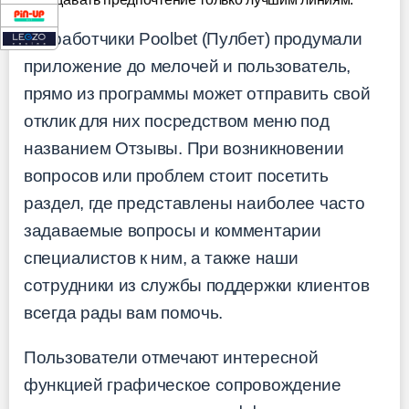
Разработчики Poolbet (Пулбет) продумали
приложение до мелочей и пользователь,
прямо из программы может отправить свой
отклик для них посредством меню под
названием Отзывы. При возникновении
вопросов или проблем стоит посетить
раздел, где представлены наиболее часто
задаваемые вопросы и комментарии
специалистов к ним, а также наши
сотрудники из службы поддержки клиентов
всегда рады вам помочь.
Пользователи отмечают интересной
функцией графическое сопровождение