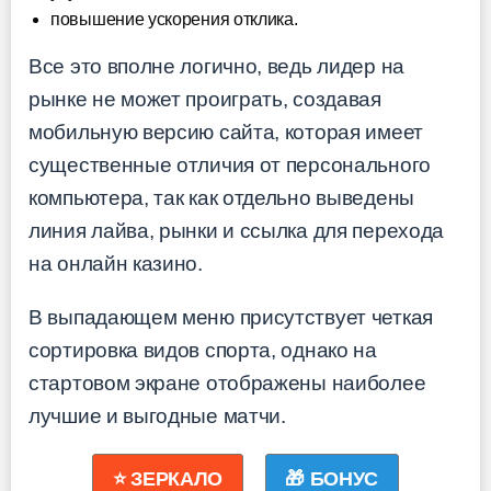
повышение ускорения отклика.
Все это вполне логично, ведь лидер на
рынке не может проиграть, создавая
мобильную версию сайта, которая имеет
существенные отличия от персонального
компьютера, так как отдельно выведены
линия лайва, рынки и ссылка для перехода
на онлайн казино.
В выпадающем меню присутствует четкая
сортировка видов спорта, однако на
стартовом экране отображены наиболее
лучшие и выгодные матчи.
⭐ ЗЕРКАЛО
🎁 БОНУС