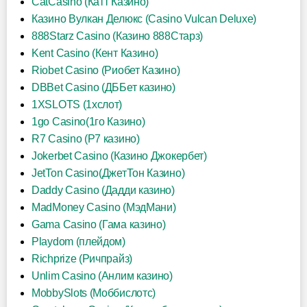
CatCasino (Катт Казино)
Казино Вулкан Делюкс (Casino Vulcan Deluxe)
888Starz Casino (Казино 888Старз)
Kent Casino (Кент Казино)
Riobet Casino (Риобет Казино)
DBBet Casino (ДББет казино)
1XSLOTS (1хслот)
1go Casino(1го Казино)
R7 Casino (Р7 казино)
Jokerbet Casino (Казино Джокербет)
JetTon Casino(ДжетТон Казино)
Daddy Casino (Дадди казино)
MadMoney Casino (МэдМани)
Gama Casino (Гама казино)
Playdom (плейдом)
Richprize (Ричпрайз)
Unlim Casino (Анлим казино)
MobbySlots (Моббислотс)